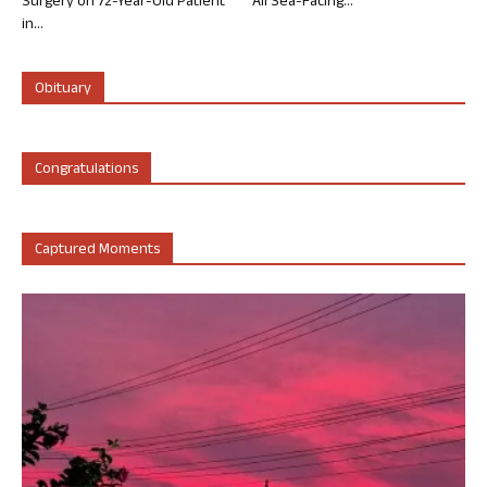
Surgery on 72-Year-Old Patient
All Sea-Facing...
in...
Obituary
Congratulations
Captured Moments