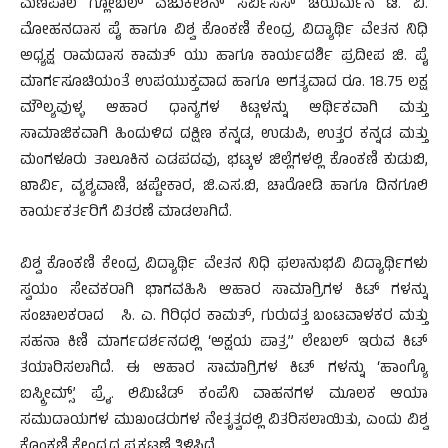
ಮಣಿಪಾಲ ಗ್ಲೋಬಲ್ ಎಜುಕೇಶನ್ ಸರ್ವಿಸಸ್ ಚೆಯರ್ಮೆನ ಟಿ. ವಿ.
ಮೋಹನದಾಸ ಪೈ ಹಾಗೂ ವಿಶ್ವ ಕೊಂಕಣಿ ಕೇಂದ್ರ ವಿದ್ಯಾರ್ಥಿ ವೇತನ ನಿಧಿ
ಅಧ್ಯಕ್ಷ ರಾಮದಾಸ ಕಾಮತ್ ಯು ಹಾಗೂ ಕಾರ್ಯದರ್ಶಿ ಪ್ರದೀಪ ಜಿ. ಪೈ
ಮಾರ್ಗಸೂಚಿಯಂತೆ ಉಪಯುಕ್ತವಾದ ಹಾಗೂ ಅಗತ್ಯವಾದ ರೂ. 18.75 ಲಕ್ಷ
ಮೌಲ್ಯವುಳ್ಳ ಆಹಾರ ಧಾನ್ಯಗಳ ಕಿಟ್ಗಳನ್ನು ಆರ್ಥಿಕವಾಗಿ ಮತ್ತು
ಸಾಮಾಜಿಕವಾಗಿ ಹಿಂದುಳಿದ ದಕ್ಷಿಣ ಕನ್ನಡ, ಉಡುಪಿ, ಉತ್ತರ ಕನ್ನಡ ಮತ್ತು
ಮಂಗಳೂರು ತಾಲೂಕಿನ ಎಡಪದವು, ಭಟ್ಕಳ ಜಿಲ್ಲೆಗಳಲ್ಲಿ ಕೊಂಕಣಿ ಕುಡುಬಿ,
ಖಾರ್ವಿ, ವ್ಯಶ್ಯವಾಣಿ, ಚಪ್ಟೇಕಾರ, ಜಿ.ಎಸ.ಬಿ, ಚಾರೋಡಿ ಹಾಗೂ ದಿನಗೂಲಿ
ಕಾರ್ಯಕರ್ತರಿಗೆ ವಿತರಣೆ ಮಾಡಲಾಗಿದೆ.
ವಿಶ್ವ ಕೊಂಕಣಿ ಕೇಂದ್ರ ವಿದ್ಯಾರ್ಥಿ ವೇತನ ನಿಧಿ ಫಲಾನುಭವಿ ವಿದ್ಯಾರ್ಥಿಗಳು
ಸ್ವಯಂ ಸೇವಕರಾಗಿ ಭಾಗವಹಿಸಿ ಆಹಾರ ಸಾಮಾಗ್ರಿಗಳ ಕಿಟ್ ಗಳನ್ನು
ಸಂಚಾಲಕರಾದ ಸಿ. ಎ. ಗಿರಿಧರ ಕಾಮತ್, ಗುರುದತ್ತ ಬಂಟವಾಳಕರ ಮತ್ತು
ಸಹನಾ ಕಿಣಿ ಮಾರ್ಗದರ್ಶನದಲ್ಲಿ ‘ಅಕ್ಷಯ ಪಾತ್ರ” ಲೇಬಲ್ ಇರುವ ಕಿಟ್
ತಯಾರಿಸಲಾಗಿದೆ. ಈ ಆಹಾರ ಸಾಮಾಗ್ರಿಗಳ ಕಿಟ್ ಗಳನ್ನು ‘ಹಾಂಗ್ಯೊ
ಐಸ್ಕ್ರೀಮ್ಸ್’ ಪ್ರೈ. ಲಿಮಿಟೆಡ್ ಕಂಪೆನಿ ವಾಹನಗಳ ಮೂಲಕ ಆಯಾ
ಸಮುದಾಯಗಳ ಮುಖಂಡರುಗಳ ನೇತೃತ್ವದಲ್ಲಿ ವಿತರಿಸಲಾಯಿತು, ಎಂದು ವಿಶ್ವ
ಕೊಂಕಣಿ ಕೇಂದ್ರದ ಪ್ರಕಟಣೆ ತಿಳಿಸಿದೆ.