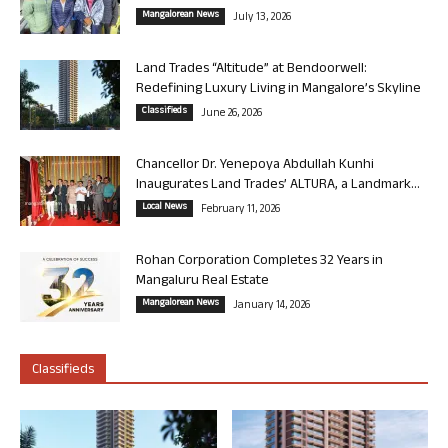
Mangalorean News
July 13, 2026
Land Trades “Altitude” at Bendoorwell:
Redefining Luxury Living in Mangalore’s Skyline
Classifieds
June 26, 2026
Chancellor Dr. Yenepoya Abdullah Kunhi
Inaugurates Land Trades’ ALTURA, a Landmark...
Local News
February 11, 2026
Rohan Corporation Completes 32 Years in
Mangaluru Real Estate
Mangalorean News
January 14, 2026
Classifieds