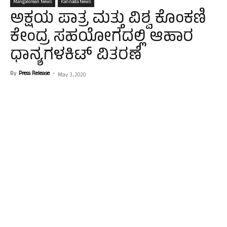
Mangalorean News
Kannada News
ಅಕ್ಷಯ ಪಾತ್ರ ಮತ್ತು ವಿಶ್ವ ಕೊಂಕಣಿ
ಕೇಂದ್ರ ಸಹಯೋಗದಲ್ಲಿ ಆಹಾರ
ಧಾನ್ಯಗಳಕಿಟ್ ವಿತರಣೆ
By
Press Release
-
May 3, 2020