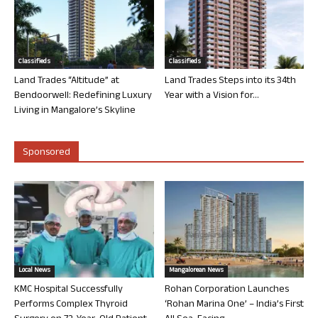
Classifieds
Classifieds
Land Trades “Altitude” at
Land Trades Steps into its 34th
Bendoorwell: Redefining Luxury
Year with a Vision for...
Living in Mangalore’s Skyline
Sponsored
Local News
Mangalorean News
KMC Hospital Successfully
Rohan Corporation Launches
Performs Complex Thyroid
‘Rohan Marina One’ – India’s First