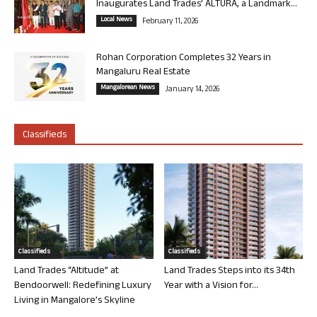
Inaugurates Land Trades’ ALTURA, a Landmark...
Local News
February 11, 2026
Rohan Corporation Completes 32 Years in
Mangaluru Real Estate
Mangalorean News
January 14, 2026
Classifieds
Classifieds
Classifieds
Land Trades “Altitude” at
Land Trades Steps into its 34th
Bendoorwell: Redefining Luxury
Year with a Vision for...
Living in Mangalore’s Skyline