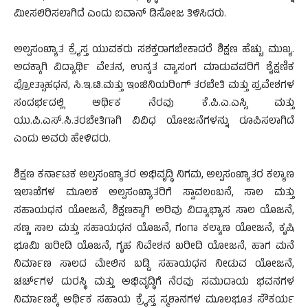
ಮೀಸಲಿರಿಸಲಾಗಿದೆ ಎಂದು ಐವಾನ್ ಡಿಸೋಜ ತಿಳಿಸಿದರು.
ಅಲ್ಪಸಂಖ್ಯಾತ ಕ್ರೈಸ್ತ ಯುವಕರು ಸಶಕ್ತರಾಗಬೇಕಾದರೆ ಶಿಕ್ಷಣ ಹೆಚ್ಚು ಮುಖ್ಯ.
ಅದಕ್ಕಾಗಿ ವಿದ್ಯಾರ್ಥಿ ವೇತನ, ಉನ್ನತ ವ್ಯಾಸಂಗ ಮಾಡುವವರಿಗೆ ಶೈಕ್ಷಣಿಕ
ಪ್ರೋತ್ಸಾಹಧನ, ಸಿ.ಇ.ಟಿ.ಮತ್ತು ಇಂಜಿನಿಯರಿಂಗ್ ತರಬೇತಿ ಮತ್ತು ಪ್ರವೇಶಗಳ
ಸಂದರ್ಭದಲ್ಲಿ ಆರ್ಥಿಕ ನೆರವು ಕೆ.ಪಿ.ಎ.ಎಸ್ಸಿ ಮತ್ತು
ಯು.ಪಿ.ಎಸ್.ಸಿ.ತರಬೇತಿಗಾಗಿ ವಿವಿಧ ಯೋಜನೆಗಳನ್ನು ರೂಪಿಸಲಾಗಿದೆ
ಎಂದು ಅವರು ಹೇಳಿದರು.
ಶಿಕ್ಷಣ ಕರ್ನಾಟಕ ಅಲ್ಪಸಂಖ್ಯಾತರ ಅಭಿವೃದ್ಧಿ ನಿಗಮ, ಅಲ್ಪಸಂಖ್ಯಾತರ ಕಲ್ಯಾಣ
ಇಲಾಖೆಗಳ ಮೂಲಕ ಅಲ್ಪಸಂಖ್ಯಾತರಿಗೆ ಸ್ವಾವಲಂಬನೆ, ಸಾಲ ಮತ್ತು
ಸಹಾಯಧನ ಯೋಜನೆ, ಶಿಕ್ಷಣಕ್ಕಾಗಿ ಅರಿವು ವಿದ್ಯಾಭ್ಯಾಸ ಸಾಲ ಯೊಜನೆ,
ಸಣ್ಣ ಸಾಲ ಮತ್ತು ಸಹಾಯಧನ ಯೊಜನೆ, ಗಂಗಾ ಕಲ್ಯಾಣ ಯೋಜನೆ, ಕೃಷಿ
ಭೂಮಿ ಖರೀದಿ ಯೊಜನೆ, ಗೃಹ ನಿವೇಶನ ಖರೀದಿ ಯೋಜನೆ, ಹಾಗ ಮನೆ
ನಿರ್ಮಾಣ ಸಾಲದ ಮೇಲಿನ ಬಡ್ಡಿ ಸಹಾಯಧನ ನೀಡುವ ಯೋಜನೆ,
ಚರ್ಚ್‌ಗಳ ದುರಸ್ಥಿ ಮತ್ತು ಅಭಿವೃದ್ಧಿಗೆ ನೆರವು ಸಮುದಾಯ ಭವನಗಳ
ನಿರ್ಮಾಣಕ್ಕೆ ಆರ್ಥಿಕ ಸಹಾಯ ಕ್ರೈಸ್ತ ಸ್ಮಶಾನಗಳ ಮೂಲಭೂತ ಸೌಕರ್ಯ