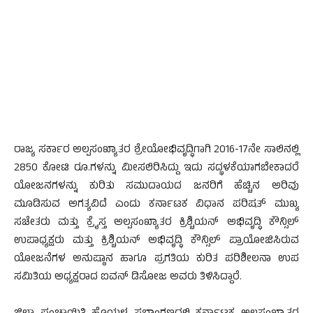
ರಾಜ್ಯ ಸರ್ಕಾರ ಅಲ್ಪಸಂಖ್ಯಾತರ ಶ್ರೇಯೋಭಿವೃದ್ಧಿಗಾಗಿ 2016-17ನೇ ಸಾಲಿನಲ್ಲಿ
2850 ಕೋಟಿ ರೂ.ಗಳನ್ನು ಮೀಸಲಿರಿಸಿದ್ದು ಇದು ಸದ್ಭಳಕೆಯಾಗಬೇಕಾದರೆ
ಯೋಜನಗಳನ್ನು ಕುರಿತು ಸಮುದಾಯದ ಜನರಿಗೆ ಹೆಚ್ಚಿನ ಅರಿವು
ಮೂಡಿಸುವ ಅಗತ್ಯವಿದೆ ಎಂದು ಕರ್ನಾಟಕ ವಿಧಾನ ಪರಿಷತ್ ಮುಖ್ಯ
ಸಚೇತರು ಮತ್ತು ಕ್ರೈಸ್ತ ಅಲ್ಪಸಂಖ್ಯಾತರ ಕ್ರಿಶ್ಚಿಯನ್ ಅಭಿವೃದ್ಧಿ ಕೌನ್ಸಿಲ್
ಉಪಾಧ್ಯಕ್ಷರು ಮತ್ತು ಕ್ರಿಶ್ಚಿಯನ್ ಅಭಿವೃದ್ಧಿ ಕೌನ್ಸಿಲ್ ಪ್ರಾಯೋಜಿಸಿರುವ
ಯೋಜನೆಗಳ ಅನುಷ್ಠಾನ ಹಾಗೂ ಪ್ರಗತಿಯ ಕುರಿತ ಪರಿಶೀಲನಾ ಉಪ
ಸಮಿತಿಯ ಅಧ್ಯಕ್ಷರಾದ ಐವನ್ ಡಿಸೋಜ ಅವರು ತಿಳಿಸಿದ್ದಾರೆ.