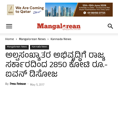
Home
Mangalorean News
Kannada News
Mangalorean News
Kannada News
ಅಲ್ಪಸಂಖ್ಯಾತರ ಅಭಿವೃದ್ಧಿಗೆ ರಾಜ್ಯ
ಸರ್ಕಾರದಿಂದ 2850 ಕೋಟಿ ರೂ.-
ಐವನ್ ಡಿಸೋಜ
By
Press Release
-
May 5, 2017