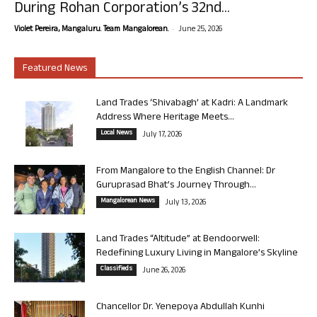
During Rohan Corporation’s 32nd...
-
Violet Pereira, Mangaluru. Team Mangalorean.
June 25, 2026
Featured News
Land Trades ‘Shivabagh’ at Kadri: A Landmark
Address Where Heritage Meets...
Local News
July 17, 2026
From Mangalore to the English Channel: Dr
Guruprasad Bhat’s Journey Through...
Mangalorean News
July 13, 2026
Land Trades “Altitude” at Bendoorwell:
Redefining Luxury Living in Mangalore’s Skyline
Classifieds
June 26, 2026
Chancellor Dr. Yenepoya Abdullah Kunhi