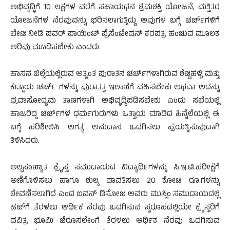
ಅಭಿವೃದ್ಧಿಗೆ 10 ಲಕ್ಷಗಳ ವರೆಗೆ ಸಹಾಯಧನ ಶ್ರಮಶಕ್ತಿ ಯೋಜನೆ, ಮತ್ತಿತರ
ಯೋಜನೆಗಳ ನೆರವುವನ್ನು ಭರಿಸಲಾಗುತ್ತಿದ್ದು ಅವುಗಳ ಬಗ್ಗೆ ಚರ್ಚ್‌ಗಳಿಗೆ
ಬೇಟಿ ನೀಡಿ ಪವರ್ ಪಾಯಿಂಟ್ ಪ್ರೆಸೆಂಟೇಷನ್ ಕರಪತ್ರ ಹಂಚುವ ಮೂಲಕ
ಅರಿವು ಮೂಡಿಸಬೇಕು ಎಂದರು.
ಹಾಸನ ಜಿಲ್ಲೆಯಲ್ಲಿರುವ ಅತ್ಯಂತ ಪುರಾತನ ಚರ್ಚ್‌ಗಳಾಗಿರುವ ಶೆಟ್ಟಿಹಳ್ಳಿ ಮತ್ತು
ಕಟ್ಟಾಯ ಚರ್ಚ್ ಗಳನ್ನು ಪುರಾತತ್ವ ಇಲಾಖೆಗೆ ವಹಿಸಬೇಕು ಅಥವಾ ಅದನ್ನು
ಪ್ರವಾಸೋದ್ಯಮ ತಾಣಗಳಾಗಿ ಅಭಿವೃದ್ಧಿಪಡಿಸಬೇಕು ಎಂದು ಸಭೆಯಲ್ಲಿ
ಹಾಜರಿದ್ದ ಚರ್ಚ್‌ಗಳ ಧರ್ಮಗುರುಗಳು ಒತ್ತಾಯ ಮಾಡಿದ ಹಿನ್ನೆಲೆಯಲ್ಲಿ ಈ
ಬಗ್ಗೆ ಪರಿಶೀಲಿಸಿ ಅಗತ್ಯ ಅನುದಾನ ಒದಗಿಸಲು ಪ್ರಯತ್ನಿಸುವುದಾಗಿ
ತಿಳಿಸಿದರು.
ಅಲ್ಪಸಂಖ್ಯಾತ ಕ್ರೈಸ್ತ ಸಮುದಾಯದ ವಿದ್ಯಾರ್ಥಿಗಳನ್ನು ಸಿ.ಇ.ಟಿ.ಪರೀಕ್ಷೆಗೆ
ಅಣಿಗೊಳಿಸಲು ಹಾಗೂ ಶುಲ್ಕ ಪಾವತಿಸಲು 20 ಕೋಟಿ ರೂ.ಗಳನ್ನು
ಠೇವಣಿಸಲಾಗಿದೆ ಎಂದ ಐವನ್ ಡಿಸೋಜ ಅವರು ಮುಸ್ಲಿಂ ಸಮುದಾಯದಲ್ಲಿ
ಹಜ್‌ಗೆ ತೆರಳಲು ಆರ್ಥಿಕ ನೆರವು ಒದಗಿಸುವ ಸ್ವರೂಪದಲ್ಲಿಯೇ ಕ್ರೈಸ್ತರಿಗೆ
ಪವಿತ್ರ ಭೂಮಿ ಜೆರೂಸಲೇಂಗೆ ತೆರಳಲು ಆರ್ಥಿಕ ನೆರವು ಒದಗಿಸುವ