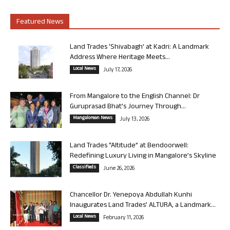
Featured News
Land Trades ‘Shivabagh’ at Kadri: A Landmark
Address Where Heritage Meets...
Local News
July 17, 2026
From Mangalore to the English Channel: Dr
Guruprasad Bhat’s Journey Through...
Mangalorean News
July 13, 2026
Land Trades “Altitude” at Bendoorwell:
Redefining Luxury Living in Mangalore’s Skyline
Classifieds
June 26, 2026
Chancellor Dr. Yenepoya Abdullah Kunhi
Inaugurates Land Trades’ ALTURA, a Landmark...
Local News
February 11, 2026