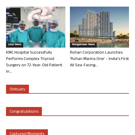
Local News
Mangalorean News
KMC Hospital Successfully
Rohan Corporation Launches
Performs Complex Thyroid
‘Rohan Marina One’ – India’s First
Surgery on 72-Year-Old Patient
All Sea-Facing...
in...
Obituary
Congratulations
Captured Moments