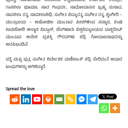
ಪ್ರಶಸ್ತಿ, ತಮಿಳುನಾಡು ಸರಕಾರದ ಕಲೈಮಾಮಣಿ, ಕರ್ನಾಟಕ ಕಲಾಶ್ರೀ,
ಗಾನಕಲಾ ಭೂಷಣ, ನಾದ ಗಂಧರ್ವ, ನಾದೋಪಾಸನ ಬ್ರಹ್ಮ ಸುನಾದ,
ನಾದಕಲಾ ರತ್ನ, ನಾದಕಲಾನಿಧಿ, ಸಂಗೀತ ವಿದ್ಯಾರತ್ನ, ಸಂಗೀತ ರತ್ನ, ಶೃಂಗೇರಿ –
ಮಂತ್ರಾಲಯ – ಅಹೋಬಿಲ ಮುಂತಾದ ಪೀಠಗಳಿಂದ ಸನ್ಮಾನ, ಕಂಚಿ
ಕಾಮಕೋಠಿ ಆಸ್ಥಾನ ವಿದ್ವಾನ್, ಬೆಂಗಳೂರು ವಿಶ್ವವಿದ್ಯಾಲಯದ ಡಾಕ್ಟರೇಟ್
ಮುಂತಾದ ಅನೇಕ ಪ್ರಶಸ್ತಿ ಗೌರವಗಳು ಕದ್ರಿ ಗೋಪಾಲನಾಥರನ್ನು
ಅರಸಿಬಂದಿವೆ.
ಪತ್ನಿ ಮತ್ತು ಪುತ್ರ ಸಂಗೀತ ನಿರ್ದೇಶಕ ಮಣಿಕಾಂತ್ ಕದ್ರಿ ಸೇರಿದಂತೆ ಅಪಾರ
ಬಂಧುಗಳನ್ನು ಅಗಲಿದ್ದಾರೆ.
Spread the love