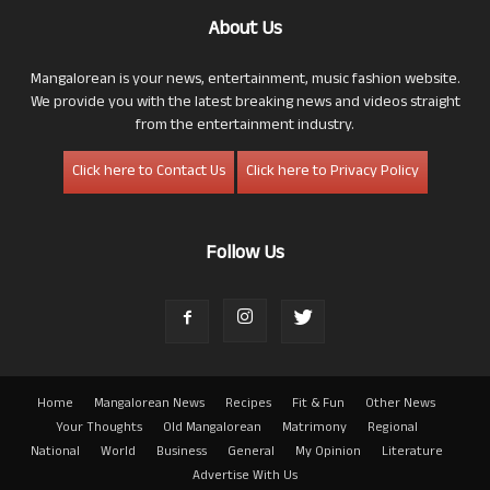
About Us
Mangalorean is your news, entertainment, music fashion website.
We provide you with the latest breaking news and videos straight
from the entertainment industry.
Click here to Contact Us
Click here to Privacy Policy
Follow Us
Home
Mangalorean News
Recipes
Fit & Fun
Other News
Your Thoughts
Old Mangalorean
Matrimony
Regional
National
World
Business
General
My Opinion
Literature
Advertise With Us