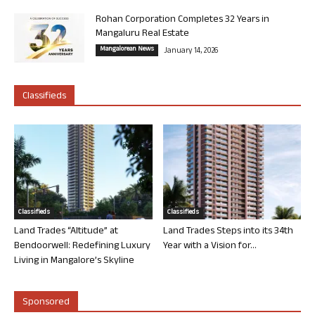
Rohan Corporation Completes 32 Years in
Mangaluru Real Estate
Mangalorean News
January 14, 2026
Classifieds
Classifieds
Classifieds
Land Trades “Altitude” at
Land Trades Steps into its 34th
Bendoorwell: Redefining Luxury
Year with a Vision for...
Living in Mangalore’s Skyline
Sponsored