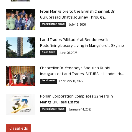
From Mangalore to the English Channel: Dr
Guruprasad Bhat’s Journey Through...
Mangalorean News
July 13, 2026
Land Trades “Altitude” at Bendoorwell:
Redefining Luxury Living in Mangalore’s Skyline
Classifieds
June 26, 2026
Chancellor Dr. Yenepoya Abdullah Kunhi
Inaugurates Land Trades’ ALTURA, a Landmark...
Local News
February 11, 2026
Rohan Corporation Completes 32 Years in
Mangaluru Real Estate
Mangalorean News
January 14, 2026
Classifieds