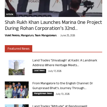
Article
Shah Rukh Khan Launches Marina One Project
During Rohan Corporation’s 32nd...
-
Violet Pereira, Mangaluru. Team Mangalorean.
June 25, 2026
Featured News
Land Trades ‘Shivabagh’ at Kadri: A Landmark
Address Where Heritage Meets...
Local News
July 17, 2026
From Mangalore to the English Channel: Dr
Guruprasad Bhat’s Journey Through...
Mangalorean News
July 13, 2026
Land Trades “Altitude” at Bendoorwell: