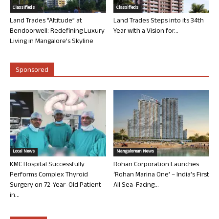
Classifieds
Classifieds
Land Trades “Altitude” at
Land Trades Steps into its 34th
Bendoorwell: Redefining Luxury
Year with a Vision for...
Living in Mangalore’s Skyline
Sponsored
Local News
Mangalorean News
KMC Hospital Successfully
Rohan Corporation Launches
Performs Complex Thyroid
‘Rohan Marina One’ – India’s First
Surgery on 72-Year-Old Patient
All Sea-Facing...
in...