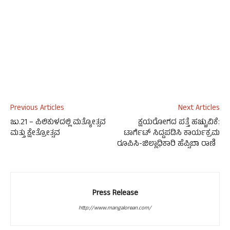
Previous Articles
Next Articles
ಜು.21 – ಪಿಲಿಕುಳದಲ್ಲಿ ಮತ್ಯೋತ್ಸವ
ಕ್ಷಯರೋಗದ ಪತ್ತೆ ಹಚ್ಚುವಿಕೆ:
ಮತ್ತು ಕ್ಷೇತ್ರೋತ್ಸವ
ಟಾರ್ಗೆಟ್ ಸಿದ್ದಪಡಿಸಿ ಕಾರ್ಯಕ್ರಮ
ರೂಪಿಸಿ-ಜಿಲ್ಲಾಧಿಕಾರಿ ಹೆಪ್ಸಿಬಾ ರಾಣಿ
Press Release
http://www.mangalorean.com/