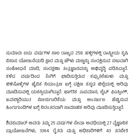
ಸುಮಾರು ಐದು ವರ್ಷಗಳ ಕಾಲ ರಾಜ್ಯದ 258 ಹಳ್ಳಿಗಳಲ್ಲಿ ರಾಷ್ಟ್ರೀಯ ಕೃಷಿ
ವಿಕಾಸ ಯೋಜನೆಯಡಿ ಕ್ಷಾರ ಮತ್ತು ಚೌಳು ಮಣ್ಣನ್ನು ಸಂರಕ್ಷಿಸುವ ಸಲುವಾಗಿ
ಸಂಶೋಧನೆ ಮಾಡಿ, ಸಂರಕ್ಷಣಾ ತಂತ್ರಜ್ಞಾನವನ್ನು ಅಭಿವೃದ್ಧಿ ಪಡಿಸಿದ್ದಾರೆ.
ಕಳೆದ ವರ್ಷದಿಂದ ತೆಂಗಿಗೆ ಭಾದಿಸುತ್ತಿರುವ ಕಪ್ಪುತಲೆಹುಳು ಮತ್ತು
ಬಿಳಿಸೊಳ್ಳೆಗಳ ಜೈವಿಕ ನಿಯಂತ್ರಣ ಬಗ್ಗೆ ದಕ್ಷಿಣ ಕನ್ನಡ ಜಿಲ್ಲೆಯಲ್ಲಿ ಅರಿವು
ಮೂಡಿಸುವಲ್ಲಿ ಯಶಸ್ವಿಯಾಗಿದ್ದಾರೆ. ಜಾಗತಿಕ ತಾಪಮಾನ, ಲೈಟ್ ಫಿûಸ್ಸಿಂಗ್,
ಜವಬ್ದಾರಿಯುತ ಮೀನುಗಾರಿಕೆಯ ಮತ್ತು ಅಂತರ್ಜಲ ಹೆಚ್ಚಿಸುವ
ಹಿಂಗುಗುಂಡಿಗಳ ಬಗ್ಗೆ ನಿರಂತರವಾಗಿ ಸಾಮಾಜಿಕ ಅರಿವು ಮೂಡಿಸುತ್ತಿದ್ದಾರೆ.
ಶಿವಕುಮಾರ್ ಅವರು ತಮ್ಮ 25 ವರ್ಷಗಳ ಸೇವಾ ಅವಧಿಯಲ್ಲಿ 27 ವೈಜ್ಞಾನಿಕ
ಪ್ರಾಯೋಜನೆಗಳು, 3364 ರೈತರು ಮತ್ತು ಅಧಿಕಾರಿಗಳಿಗೆ 43 ತರಬೇತಿ