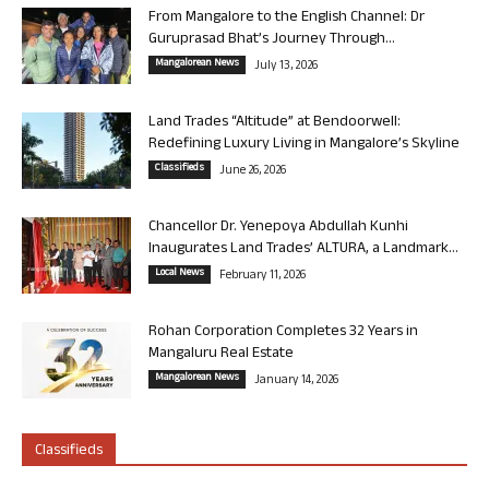
From Mangalore to the English Channel: Dr
Guruprasad Bhat’s Journey Through...
Mangalorean News
July 13, 2026
Land Trades “Altitude” at Bendoorwell:
Redefining Luxury Living in Mangalore’s Skyline
Classifieds
June 26, 2026
Chancellor Dr. Yenepoya Abdullah Kunhi
Inaugurates Land Trades’ ALTURA, a Landmark...
Local News
February 11, 2026
Rohan Corporation Completes 32 Years in
Mangaluru Real Estate
Mangalorean News
January 14, 2026
Classifieds