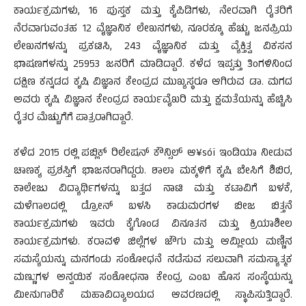
ಕಾರ್ಯಕ್ರಮಗಳು, 16 ಪುಸ್ತಕ ಮತ್ತು ಕೈಪಿಡಿಗಳು, ನೇರವಾಗಿ ರೈತರಿಗೆ
ನೆರವಾಗುವಂತಹ 12 ವೈಜ್ಞಾನಿಕ ಲೇಖನಗಳು, ನೂರಕ್ಕೂ ಹೆಚ್ಚು ಜನಪ್ರಿಯ
ಲೇಖನಗಳನ್ನು ಪ್ರಕಟಿಸಿ, 243 ವೈಜ್ಞಾನಿಕ ಮತ್ತು ವ್ಯೆಕ್ತಿತ್ವ ವಿಕಸನ
ಭಾಷಣಗಳನ್ನು 25953 ಜನರಿಗೆ ಮಾಡಿದ್ದಾರೆ. ಕಳೆದ ಇಪ್ಪತ್ತು ತಿಂಗಳಿನಿಂದ
ದಕ್ಷಿಣ ಕನ್ನಡದ ಕೃಷಿ ವಿಜ್ಞಾನ ಕೇಂದ್ರದ ಮುಖ್ಯಸ್ಥರೂ ಆಗಿರುವ ಡಾ. ಮಗದ
ಅವರು ಕೃಷಿ ವಿಜ್ಞಾನ ಕೇಂದ್ರದ ಕಾರ್ಯವೈಖರಿ ಮತ್ತು ಕ್ಷಮತೆಯನ್ನು ಹೆಚ್ಚಿಸಿ
ರೈತರ ಮೆಚ್ಚುಗೆಗೆ ಪಾತ್ರರಾಗಿದ್ದಾರೆ.
ಕಳೆದ 2015 ರಲ್ಲಿ ಪಬ್ಲಿಕ್ ರಿಲೇಷನ್ ಕೌನ್ಸಿಲ್ ಆ¥sóï ಇಂಡಿಯಾ ನೀಡುವ
ಚಾಣಕ್ಯ ಪ್ರಶಸ್ತಿಗೆ ಭಾಜನರಾಗಿದ್ದರು. ಶಾಲಾ ಮಕ್ಕಳಿಗೆ ಕೃಷಿ ಬೇಸಿಗೆ ಶಿಬಿರ,
ಕಾಲೇಜು ವಿದ್ಯಾರ್ಥಿಗಳನ್ನು ಬತ್ತದ ನಾಟಿ ಮತ್ತು ಕಟಾವಿಗೆ ಬಳಕೆ,
ಮಳೆಗಾಲದಲ್ಲಿ ಡ್ರೋನ್ ಬಳಸಿ ಕಾಡುಮರಗಳ ಬೀಜ ಬಿತ್ತನೆ
ಕಾರ್ಯಕ್ರಮಗಳು ಇವರು ಕೈಗೊಂಡ ವಿನೂತನ ಮತ್ತು ಕ್ರಿಯಾಶೀಲ
ಕಾರ್ಯಕ್ರಮಗಳು. ಕರಾವಳಿ ಜಿಲ್ಲೆಗಳ ಜೌಗು ಮತ್ತು ಆಮ್ಲೀಯ ಮಣ್ಣಿನ
ಸಮಸ್ಯೆಯನ್ನು ಮನಗಂಡು ಸಂಶೋಧನೆ ನಡೆಸುವ ಸಲುವಾಗಿ ಸಮಸ್ಯಾತ್ಮಕ
ಮಣ್ಣುಗಳ ಅನ್ವಯಿಕ ಸಂಶೋಧನಾ ಕೇಂದ್ರ ಎಂಬ ಹೊಸ ಸಂಸ್ಥೆಯನ್ನು
ಮೀನುಗಾರಿಕೆ ಮಹಾವಿದ್ಯಾಲಯದ ಆವರಣದಲ್ಲಿ ಸ್ಥಾಪಿಸುತ್ತಿದ್ದಾರೆ.