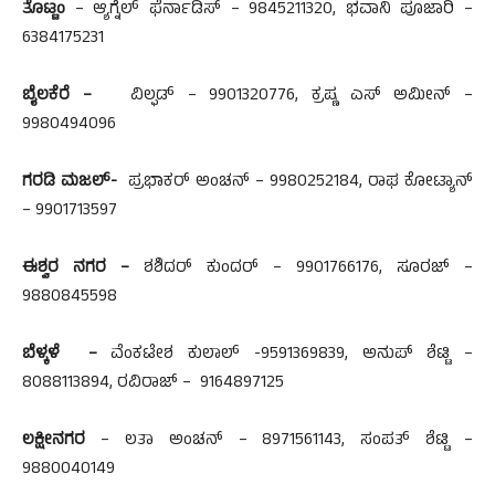
ತೊಟ್ಟಂ
– ಆ್ಯಗ್ನೆಲ್ ಫೆರ್ನಾಡಿಸ್ – 9845211320, ಭವಾನಿ ಪೂಜಾರಿ –
6384175231
ಬೈಲಕೆರೆ –
ವಿಲ್ಫಡ್ – 9901320776, ಕ್ರಷ್ಣ ಎಸ್ ಅಮೀನ್ –
9980494096
ಗರಡಿ ಮಜಲ್-
ಪ್ರಭಾಕರ್ ಅಂಚನ್ – 9980252184, ರಾಘ ಕೋಟ್ಯಾನ್
– 9901713597
ಈಶ್ವರ
ನಗರ –
ಶಶಿದರ್ ಕುಂದರ್ – 9901766176, ಸೂರಜ್ –
9880845598
ಬೆಳ್ಕಳೆ –
ವೆಂಕಟೇಶ ಕುಲಾಲ್ -9591369839, ಅನುಪ್ ಶೆಟ್ಟಿ –
8088113894, ರವಿರಾಜ್ – 9164897125
ಲಕ್ಷೀನಗರ
– ಲತಾ ಅಂಚನ್ – 8971561143, ಸಂಪತ್ ಶೆಟ್ಟಿ –
9880040149