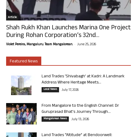
Article
Shah Rukh Khan Launches Marina One Project
During Rohan Corporation’s 32nd...
-
Violet Pereira, Mangaluru. Team Mangalorean.
June 25, 2026
Featured News
Land Trades ‘Shivabagh’ at Kadri: A Landmark
Address Where Heritage Meets...
Local News
July 17, 2026
From Mangalore to the English Channel: Dr
Guruprasad Bhat’s Journey Through...
Mangalorean News
July 13, 2026
Land Trades “Altitude” at Bendoorwell: