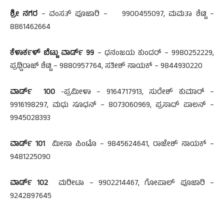
ಶ್ರೀ
ನಗರ
– ವಂಸತ್ ಪೂಜಾರಿ – 9900455097, ಮಮತಾ ಶೆಟ್ಟಿ –
8861462664
ಕೆಳಾರ್ಕಳ್
ಬೆಟ್ಟು
ವಾಡ್೯ 99
– ಧನಂಜಯ ಕುಂದರ್ – 9980252229,
ಪ್ರಥ್ವಿರಾಜ್ ಶೆಟ್ಟಿ – 9880957764, ಸತೀಶ್ ನಾಯಕ್ – 9844930220
ವಾಡ್೯ 100
-ಪ್ರಮೀಳಾ – 9164717913, ಸುರೇಶ್ ಕುಮಾರ್ –
9916198297, ಮಧು ಸೂಧನ್ – 8073060969, ಪ್ರಸಾದ್ ಪಾಲನ್ –
9945028393
ವಾಡ್೯ 101
ಮೀನಾ ಪಿಂಟೊ – 9845624641, ರಾಜೇಶ್ ನಾಯಕ್ –
9481225090
ವಾಡ್೯ 102
ಮರೀಟಾ – 9902214467, ಗೋಪಾಲ್ ಪೂಜಾರಿ –
9242897645