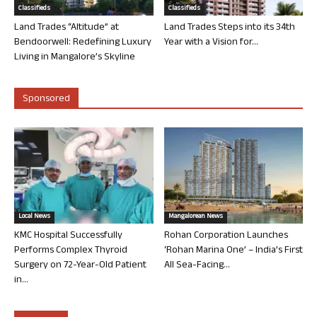
Classifieds
Classifieds
Land Trades “Altitude” at
Land Trades Steps into its 34th
Bendoorwell: Redefining Luxury
Year with a Vision for...
Living in Mangalore’s Skyline
Sponsored
Local News
Mangalorean News
KMC Hospital Successfully
Rohan Corporation Launches
Performs Complex Thyroid
‘Rohan Marina One’ – India’s First
Surgery on 72-Year-Old Patient
All Sea-Facing...
in...