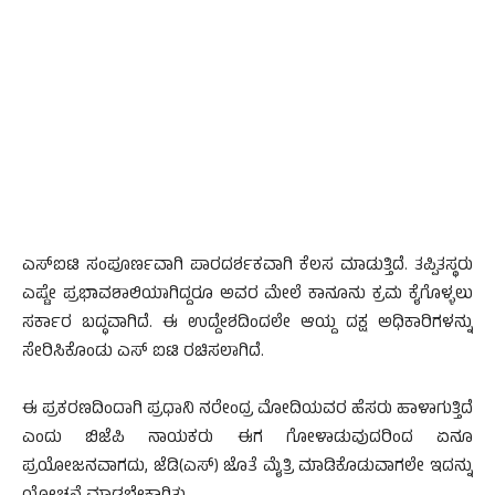
ಎಸ್ಐಟಿ ಸಂಪೂರ್ಣವಾಗಿ ಪಾರದರ್ಶಕವಾಗಿ ಕೆಲಸ ಮಾಡುತ್ತಿದೆ. ತಪ್ಪಿತಸ್ಥರು
ಎಷ್ಟೇ ಪ್ರಭಾವಶಾಲಿಯಾಗಿದ್ದರೂ ಅವರ ಮೇಲೆ ಕಾನೂನು ಕ್ರಮ ಕೈಗೊಳ್ಳಲು
ಸರ್ಕಾರ ಬದ್ಧವಾಗಿದೆ. ಈ ಉದ್ದೇಶದಿಂದಲೇ ಆಯ್ದ ದಕ್ಷ ಅಧಿಕಾರಿಗಳನ್ನು
ಸೇರಿಸಿಕೊಂಡು ಎಸ್ ಐಟಿ ರಚಿಸಲಾಗಿದೆ.
ಈ ಪ್ರಕರಣದಿಂದಾಗಿ ಪ್ರಧಾನಿ ನರೇಂದ್ರ ಮೋದಿಯವರ ಹೆಸರು ಹಾಳಾಗುತ್ತಿದೆ
ಎಂದು ಬಿಜೆಪಿ ನಾಯಕರು ಈಗ ಗೋಳಾಡುವುದರಿಂದ ಏನೂ
ಪ್ರಯೋಜನವಾಗದು, ಜೆಡಿ(ಎಸ್) ಜೊತೆ ಮೈತ್ರಿ ಮಾಡಿಕೊಡುವಾಗಲೇ ಇದನ್ನು