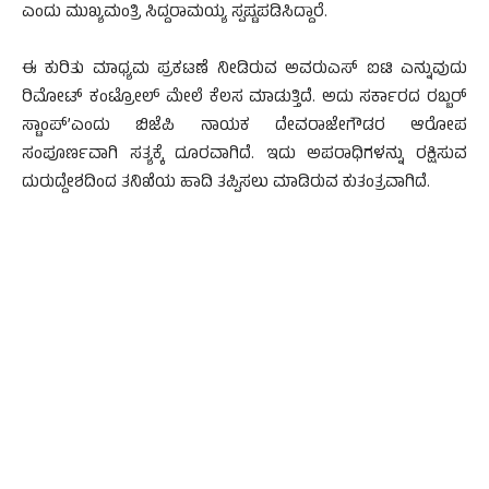
ಎಂದು ಮುಖ್ಯಮಂತ್ರಿ ಸಿದ್ದರಾಮಯ್ಯ ಸ್ಪಷ್ಟಪಡಿಸಿದ್ದಾರೆ.
ಈ ಕುರಿತು ಮಾಧ್ಯಮ ಪ್ರಕಟಣೆ ನೀಡಿರುವ ಅವರುಎಸ್ ಐಟಿ ಎನ್ನುವುದು
ರಿಮೋಟ್ ಕಂಟ್ರೋಲ್ ಮೇಲೆ ಕೆಲಸ ಮಾಡುತ್ತಿದೆ. ಅದು ಸರ್ಕಾರದ ರಬ್ಬರ್
ಸ್ಟಾಂಪ್’ಎಂದು ಬಿಜೆಪಿ ನಾಯಕ ದೇವರಾಜೇಗೌಡರ ಆರೋಪ
ಸಂಪೂರ್ಣವಾಗಿ ಸತ್ಯಕ್ಕೆ ದೂರವಾಗಿದೆ. ಇದು ಅಪರಾಧಿಗಳನ್ನು ರಕ್ಷಿಸುವ
ದುರುದ್ದೇಶದಿಂದ ತನಿಖೆಯ ಹಾದಿ ತಪ್ಪಿಸಲು ಮಾಡಿರುವ ಕುತಂತ್ರವಾಗಿದೆ.