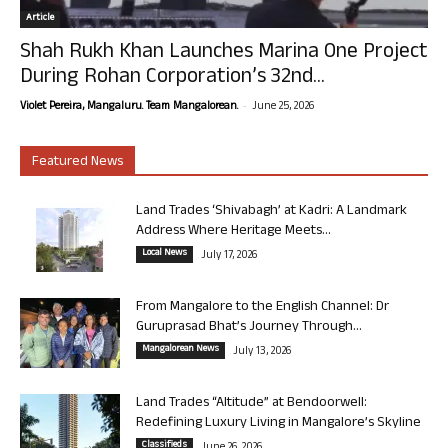
Article
Shah Rukh Khan Launches Marina One Project
During Rohan Corporation’s 32nd...
-
Violet Pereira, Mangaluru. Team Mangalorean.
June 25, 2026
Featured News
Land Trades ‘Shivabagh’ at Kadri: A Landmark
Address Where Heritage Meets...
Local News
July 17, 2026
From Mangalore to the English Channel: Dr
Guruprasad Bhat’s Journey Through...
Mangalorean News
July 13, 2026
Land Trades “Altitude” at Bendoorwell:
Redefining Luxury Living in Mangalore’s Skyline
Classifieds
June 26, 2026