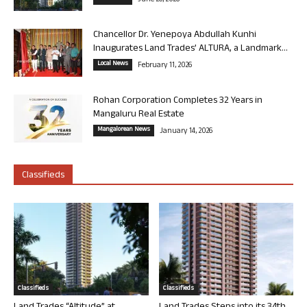
Chancellor Dr. Yenepoya Abdullah Kunhi
Inaugurates Land Trades’ ALTURA, a Landmark...
Local News
February 11, 2026
Rohan Corporation Completes 32 Years in
Mangaluru Real Estate
Mangalorean News
January 14, 2026
Classifieds
Classifieds
Classifieds