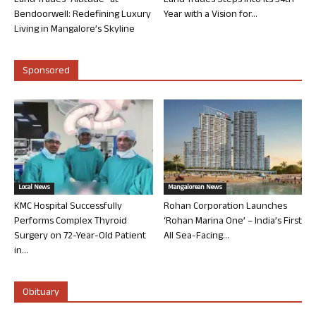
Land Trades “Altitude” at
Land Trades Steps into its 34th
Bendoorwell: Redefining Luxury
Year with a Vision for...
Living in Mangalore’s Skyline
Sponsored
Local News
Mangalorean News
KMC Hospital Successfully
Rohan Corporation Launches
Performs Complex Thyroid
‘Rohan Marina One’ – India’s First
Surgery on 72-Year-Old Patient
All Sea-Facing...
in...
Obituary