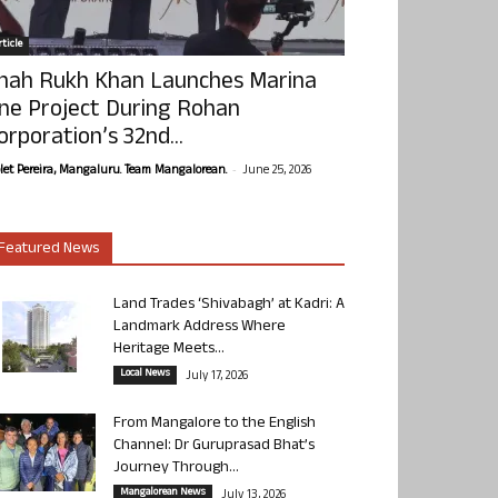
ticle
hah Rukh Khan Launches Marina
ne Project During Rohan
orporation’s 32nd...
-
olet Pereira, Mangaluru. Team Mangalorean.
June 25, 2026
Featured News
Land Trades ‘Shivabagh’ at Kadri: A
Landmark Address Where
Heritage Meets...
Local News
July 17, 2026
From Mangalore to the English
Channel: Dr Guruprasad Bhat’s
Journey Through...
Mangalorean News
July 13, 2026