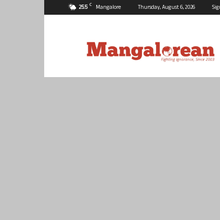
C
25.5
Mangalore
Thursday, August 6, 2026
Sig
Mangalorean.com