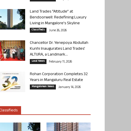
Land Trades “Altitude” at
Bendoorwell: Redefining Luxury
Living in Mangalore’s Skyline
Classifieds
June 26, 2026
Chancellor Dr. Yenepoya Abdullah
Kunhi Inaugurates Land Trades’
ALTURA, a Landmark...
Local News
February 11, 2026
Rohan Corporation Completes 32
Years in Mangaluru Real Estate
Mangalorean News
January 14, 2026
Classifieds