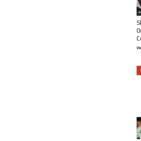
Ar
S
O
C
Vi