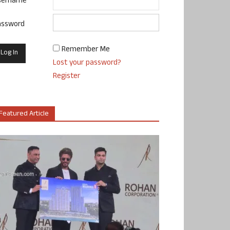
sername
assword
Remember Me
Lost your password?
Register
Featured Article