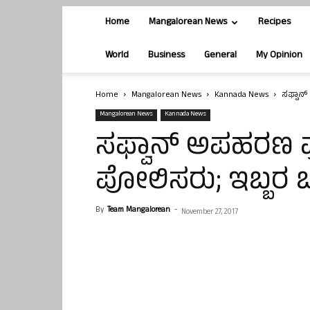
Home
Mangalorean News
Recipes
World
Business
General
My Opinion
Home
Mangalorean News
Kannada News
ಸಫ್ವಾನ
Mangalorean News
Kannada News
ಸಫ್ವಾನ್ ಅಪಹರಣ ಪ
ಪೋಲಿಸರು; ಇಬ್ಬರ
By
Team Mangalorean
-
November 27, 2017