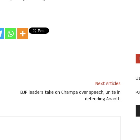
U
Next Articles
BJP leaders take on Champa over speech, unite in
P
defending Ananth