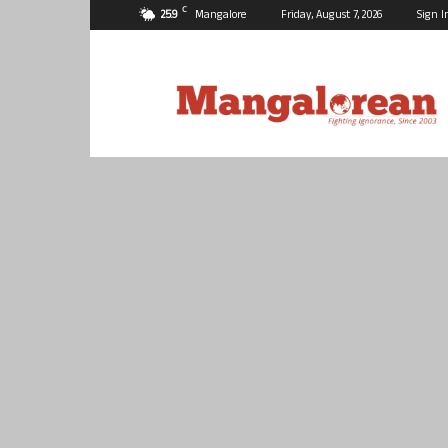
C
25.9
Mangalore
Friday, August 7, 2026
Sign I
Mangalorean.com