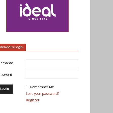
Members Login
sername
assword
Remember Me
Lost your password?
Register