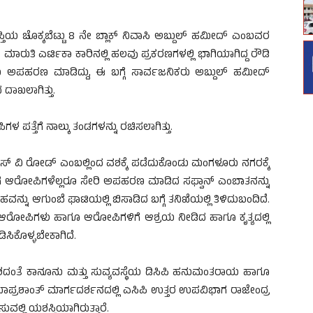
ತಿಯ ಚೊಕ್ಕಬೆಟ್ಟು 8 ನೇ ಬ್ಲಾಕ್ ನಿವಾಸಿ ಅಬ್ದುಲ್ ಹಮೀದ್ ಎಂಬವರ
ಾರುತಿ ಎರ್ಟಿಕಾ ಕಾರಿನಲ್ಲಿ ಹಲವು ಪ್ರಕರಣಗಳಲ್ಲಿ ಭಾಗಿಯಾಗಿದ್ದ ರೌಡಿ
 ಅಪಹರಣ ಮಾಡಿದ್ದು, ಈ ಬಗ್ಗೆ ಸಾರ್ವಜನಿಕರು ಅಬ್ದುಲ್ ಹಮೀದ್
ದಾಖಲಾಗಿತ್ತು.
 ಪತ್ತೆಗೆ ನಾಲ್ಕು ತಂಡಗಳನ್ನು ರಚಿಸಲಾಗಿತ್ತು.
ಸ್ ವಿ ರೋಡ್ ಎಂಬಲ್ಲಿಂದ ವಶಕ್ಕೆ ಪಡೆದುಕೊಂಡು ಮಂಗಳೂರು ನಗರಕ್ಕೆ
ದಾಗ ಆರೋಪಿಗಳೆಲ್ಲರೂ ಸೇರಿ ಅಪಹರಣ ಮಾಡಿದ ಸಫ್ವಾನ್ ಎಂಬಾತನನ್ನು
ನು ಆಗುಂಬೆ ಘಾಟಿಯಲ್ಲಿ ಬಿಸಾಡಿದ ಬಗ್ಗೆ ತನಿಖೆಯಲ್ಲಿ ತಿಳಿದುಬಂದಿದೆ.
ಆರೋಪಿಗಳು ಹಾಗೂ ಆರೋಪಿಗಳಿಗೆ ಆಶ್ರಯ ನೀಡಿದ ಹಾಗೂ ಕೃತ್ಯದಲ್ಲಿ
ಿಸಿಕೊಳ್ಳಬೇಕಾಗಿದೆ.
ತೆ ಕಾನೂನು ಮತ್ತು ಸುವ್ಯವಸ್ಥೆಯ ಡಿಸಿಪಿ ಹನುಮಂತರಾಯ ಹಾಗೂ
ಶಾಂತ್ ಮಾರ್ಗದರ್ಶನದಲ್ಲಿ ಎಸಿಪಿ ಉತ್ತರ ಉಪವಿಭಾಗ ರಾಜೇಂದ್ರ
ವಲ್ಲಿ ಯಶಸ್ವಿಯಾಗಿರುತ್ತಾರೆ.