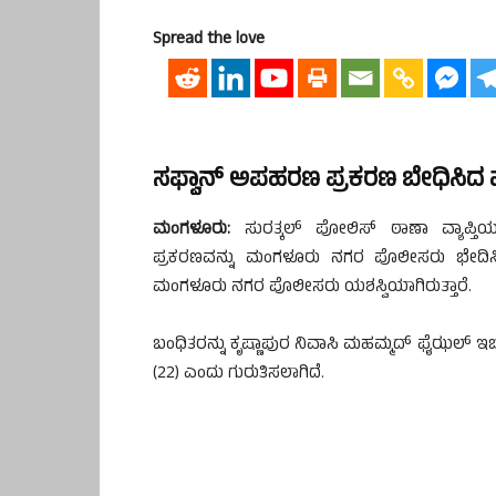
Spread the love
ಸಫ್ವಾನ್ ಅಪಹರಣ ಪ್ರಕರಣ ಬೇಧಿಸಿದ
ಮಂಗಳೂರು:
ಸುರತ್ಕಲ್ ಪೋಲಿಸ್ ಠಾಣಾ ವ್ಯಾಪ್ತಿ
ಪ್ರಕರಣವನ್ನು ಮಂಗಳೂರು ನಗರ ಪೊಲೀಸರು ಭೇದಿಸಿದ್ದು,
ಮಂಗಳೂರು ನಗರ ಪೊಲೀಸರು ಯಶಸ್ವಿಯಾಗಿರುತ್ತಾರೆ.
ಬಂಧಿತರನ್ನು ಕೃಷ್ಣಾಪುರ ನಿವಾಸಿ ಮಹಮ್ಮದ್ ಫೈಝಲ್ ಇಬ
(22) ಎಂದು ಗುರುತಿಸಲಾಗಿದೆ.