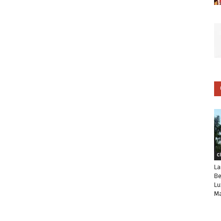
C
La
Be
Lu
Ma