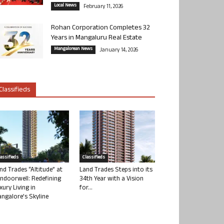
Local News
February 11, 2026
Rohan Corporation Completes 32
Years in Mangaluru Real Estate
Mangalorean News
January 14, 2026
Classifieds
lassifieds
Classifieds
nd Trades “Altitude” at
Land Trades Steps into its
ndoorwell: Redefining
34th Year with a Vision
xury Living in
for...
ngalore’s Skyline