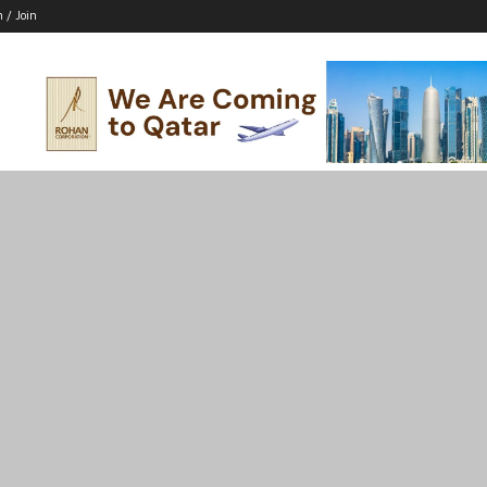
n / Join