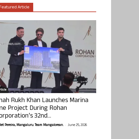
Featured Article
ticle
hah Rukh Khan Launches Marina
ne Project During Rohan
orporation’s 32nd...
-
olet Pereira, Mangaluru. Team Mangalorean.
June 25, 2026