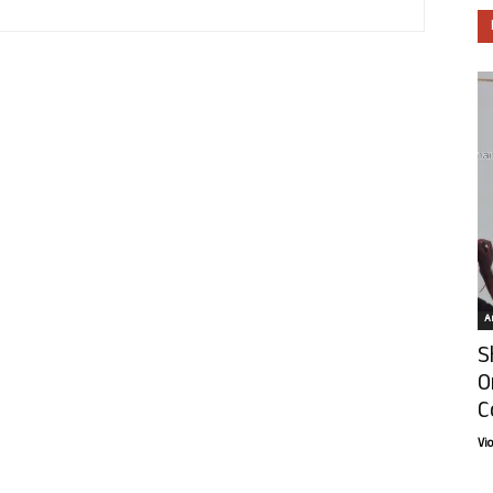
Ar
S
O
C
Vi