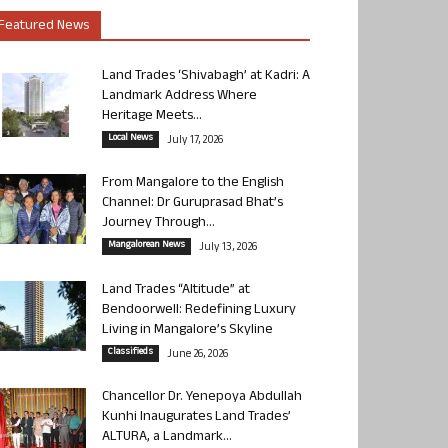
Featured News
Land Trades ‘Shivabagh’ at Kadri: A
Landmark Address Where
Heritage Meets...
Local News
July 17, 2026
From Mangalore to the English
Channel: Dr Guruprasad Bhat’s
Journey Through...
Mangalorean News
July 13, 2026
Land Trades “Altitude” at
Bendoorwell: Redefining Luxury
Living in Mangalore’s Skyline
Classifieds
June 26, 2026
Chancellor Dr. Yenepoya Abdullah
Kunhi Inaugurates Land Trades’
ALTURA, a Landmark...