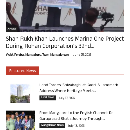
Article
Shah Rukh Khan Launches Marina One Project
During Rohan Corporation’s 32nd...
-
Violet Pereira, Mangaluru. Team Mangalorean.
June 25, 2026
Featured News
Land Trades ‘Shivabagh’ at Kadri: A Landmark
Address Where Heritage Meets...
Local News
July 17, 2026
From Mangalore to the English Channel: Dr
Guruprasad Bhat’s Journey Through...
Mangalorean News
July 13, 2026