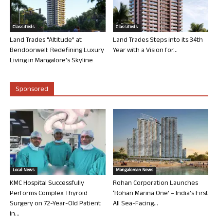
Classifieds
Classifieds
Land Trades “Altitude” at
Land Trades Steps into its 34th
Bendoorwell: Redefining Luxury
Year with a Vision for...
Living in Mangalore’s Skyline
Sponsored
Local News
Mangalorean News
KMC Hospital Successfully
Rohan Corporation Launches
Performs Complex Thyroid
‘Rohan Marina One’ – India’s First
Surgery on 72-Year-Old Patient
All Sea-Facing...
in...