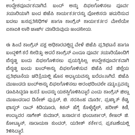
ಉದ್ದೇಶಪೂರ್ವಕವಾಗಿದೆ. ಬಂದ್ ಅನ್ನು ವಿಫಲಗೊಳಿಸಲು ಪೂರ್ವ
ತಯಾರಿಯಾಗಿ ಬಂದ ಬಿಜೆಪಿ ಕಾರ್ಯಕರ್ತರನ್ನು ಪೋಲಿಸರು ಚದುರಿಸುವ
ಬದಲು ಜನಪ್ರತಿನಿಧಿಗಳ ಹಾಗೂ ಕಾಂಗ್ರೆಸ್ ಕಾರ್ಯಕರ್ತರ ಮೇಲೆಯೇ
ಏಕಾಏಕಿ ಲಾಠಿ ಚಾರ್ಜ್ ಮಾಡಿರುವುದು ಖಂಡನೀಯ.
ಈ ಹಿಂದೆ ಕಾಂಗ್ರೆಸ್ ಪಕ್ಷ ಅಧಿಕಾರದಲ್ಲಿದ್ದ ವೇಳೆ ಬಿಜೆಪಿ ಪ್ರತಿಭಟನೆ ಹಾಗೂ
ಬಂದ್ಗಳಿಗೆ ಕರೆ ನೀಡಿತ್ತು. ಆದರೆ ಕಾಂಗ್ರೆಸ್ ಎಂದೂ ಪೂರ್ವ ತಯಾರಿಯೊಂದಿಗೆ
ಬೆನ್ನಟ್ಟಿ ಬಂದು ವಿಫಲಗೊಳಿಸಲು ಪ್ರಯತ್ನಿಸಿಲ್ಲ. ಉದ್ದೇಶಪೂರ್ವಕವಾಗಿ
ಬೆನ್ನಟ್ಟಿ ಬಂದು ಬಂದ್ಅನ್ನು ವಿಫಲಗೊಳಿಸುವ ಬಿಜೆಪಿ ನಡೆ ಜಿಲ್ಲೆಯ
ಪ್ರತಿಭಟನೆಯ ಚರಿತ್ರೆಯಲ್ಲಿ ಹೊಸ ಅಧ್ಯಾಯವನ್ನು ಬರೆದಂತಾಗಿದೆ. ಬಿಜೆಪಿ
ಮುಖಂಡರು ಬಂದ್ಅನ್ನು ವಿಫಲಗೊಳಿಸಲು ಆರಂಭದಿಂದಲೇ ಷಡ್ಯಂತ್ರವನ್ನು
ರೂಪಿಸಿದ್ದರೂ ಜನತೆ ಬಂದನ್ನು ಯಶಸ್ವಿಗೊಳಿಸಿದ್ದಾರೆ ಎಂದು ಕಾಂಗ್ರೆಸ್ ಜಿಲ್ಲಾ
ಮುಖಂಡರಾದ ದಿನೇಶ್ ಪುತ್ರನ್, ಬಿ. ನರಸಿಂಹ ಮೂರ್ತಿ, ಪ್ರಖ್ಯಾತ್ ಶೆಟ್ಟಿ,
ಭಾಸ್ಕರ್ ರಾವ್ ಕಿದಿಯೂರು, ಕಿಶನ್ ಹೆಗ್ಡೆ ಕೊಳ್ಕೆಬೈಲ್, ಹರೀಶ್ ಕಿಣಿ,
ಉದ್ಯಾವರ ನಾಗೇಶ್ ಕುಮಾರ್, ಜನಾರ್ದನ ಭಂಡಾರ್ಕಾರ್, ಶೇಖರ್ ಜಿ.
ಕೋಟ್ಯಾನ್, ನಾರಾಯಣ ಕುಂದರ್, ಯತೀಶ್ ಕರ್ಕೇರ, ಪ್ರಕಟಣೆಯಲ್ಲಿ
ತಿಳಿಸಿದ್ದಾರೆ.