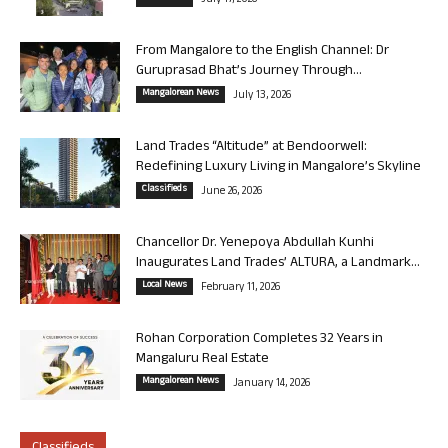
July 17, 2026
From Mangalore to the English Channel: Dr
Guruprasad Bhat’s Journey Through...
Mangalorean News
July 13, 2026
Land Trades “Altitude” at Bendoorwell:
Redefining Luxury Living in Mangalore’s Skyline
Classifieds
June 26, 2026
Chancellor Dr. Yenepoya Abdullah Kunhi
Inaugurates Land Trades’ ALTURA, a Landmark...
Local News
February 11, 2026
Rohan Corporation Completes 32 Years in
Mangaluru Real Estate
Mangalorean News
January 14, 2026