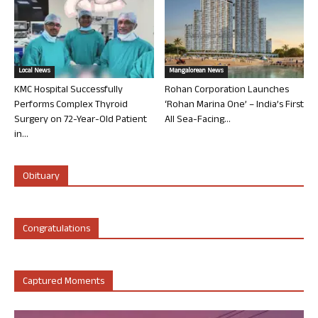
Local News
Mangalorean News
KMC Hospital Successfully
Rohan Corporation Launches
Performs Complex Thyroid
‘Rohan Marina One’ – India’s First
Surgery on 72-Year-Old Patient
All Sea-Facing...
in...
Obituary
Congratulations
Captured Moments