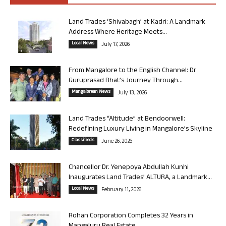
Land Trades ‘Shivabagh’ at Kadri: A Landmark
Address Where Heritage Meets...
Local News
July 17, 2026
From Mangalore to the English Channel: Dr
Guruprasad Bhat’s Journey Through...
Mangalorean News
July 13, 2026
Land Trades “Altitude” at Bendoorwell:
Redefining Luxury Living in Mangalore’s Skyline
Classifieds
June 26, 2026
Chancellor Dr. Yenepoya Abdullah Kunhi
Inaugurates Land Trades’ ALTURA, a Landmark...
Local News
February 11, 2026
Rohan Corporation Completes 32 Years in