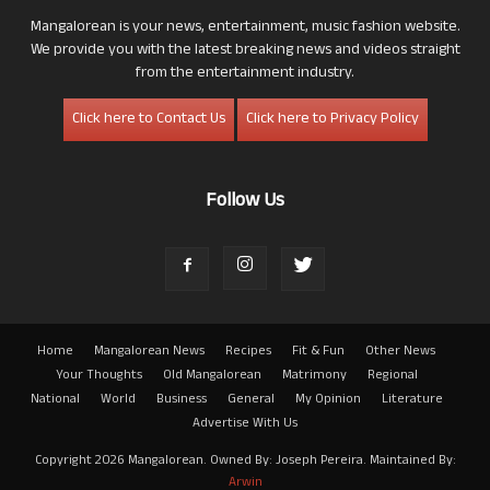
Mangalorean is your news, entertainment, music fashion website.
We provide you with the latest breaking news and videos straight
from the entertainment industry.
Click here to Contact Us
Click here to Privacy Policy
Follow Us
Home
Mangalorean News
Recipes
Fit & Fun
Other News
Your Thoughts
Old Mangalorean
Matrimony
Regional
National
World
Business
General
My Opinion
Literature
Advertise With Us
Copyright 2026 Mangalorean. Owned By: Joseph Pereira. Maintained By:
Arwin