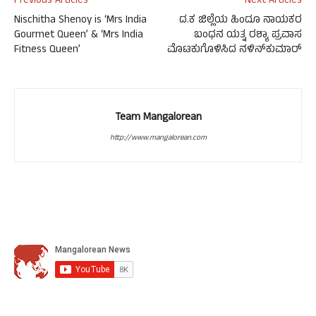
Previous Articles
Next Articles
Nischitha Shenoy is ‘Mrs India
ದ.ಕ ಜಿಲ್ಲೆಯ ಹಿಂದೂ ನಾಯಕರ
Gourmet Queen’ & ‘Mrs India
ಬಂಧನ ಯತ್ನ ರಶ್ಯಾ ಪ್ರವಾಸ
Fitness Queen’
ಮೊಟಕುಗೊಳಿಸಿದ ನಳಿನ್‍ಕುಮಾರ್
Team Mangalorean
http://www.mangalorean.com