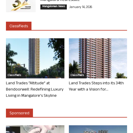
Mangaluru Real Estate
Mangalorean News
January 14, 2026
Classifieds
Classifieds
Classifieds
Land Trades “Altitude” at
Land Trades Steps into its 34th
Bendoorwell: Redefining Luxury
Year with a Vision for...
Living in Mangalore’s Skyline
Sponsored