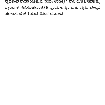
ಸ್ವಾವಲಂಭಿ ಸಾರಥಿ ಯೋಜನೆ, ಸ್ವಯಂ ಉದ್ಯೋಗ ಸಾಲ ಯೋಜನೆ(ವಾಣಿಜ್ಯ
ಬ್ಯಾಂಕುಗಳ ಸಹಯೋಗದೊಂದಿಗೆ), ಸ್ವತಂತ್ರ ಅಮೃತ ಮಹೋತ್ಸವದ ಮುನ್ನಡೆ
ಯೋಜನೆ, ಹೊಲಿಗೆ ಯಂತ್ರ ವಿತರಣೆ ಯೋಜನೆ.