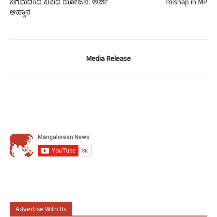
ನಿಗಮದಿಂದ ವಿವಿಧ ಯೋಜನೆ: ಅರ್ಜಿ
mishap in MP
ಆಹ್ವಾನ
Media Release
Advertise With Us