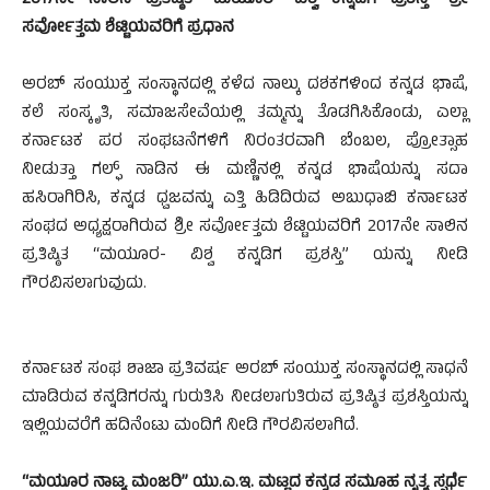
2017ನೇ ಸಾಲಿನ ಪ್ರತಿಷ್ಠಿತ “ಮಯೂರ- ವಿಶ್ವ ಕನ್ನಡಿಗ ಪ್ರಶಸ್ತಿ” ಶ್ರೀ
ಸರ್ವೋತ್ತಮ ಶೆಟ್ಟಿಯವರಿಗೆ ಪ್ರಧಾನ
ಅರಬ್ ಸಂಯುಕ್ತ ಸಂಸ್ಥಾನದಲ್ಲಿ ಕಳೆದ ನಾಲ್ಕು ದಶಕಗಳಿಂದ ಕನ್ನಡ ಭಾಷೆ,
ಕಲೆ ಸಂಸ್ಕೃತಿ, ಸಮಾಜಸೇವೆಯಲ್ಲಿ ತಮ್ಮನ್ನು ತೊಡಗಿಸಿಕೊಂಡು, ಎಲ್ಲಾ
ಕರ್ನಾಟಕ ಪರ ಸಂಘಟನೆಗಳಿಗೆ ನಿರಂತರವಾಗಿ ಬೆಂಬಲ, ಪ್ರೋತ್ಸಾಹ
ನೀಡುತ್ತಾ ಗಲ್ಫ್ ನಾಡಿನ ಈ ಮಣ್ಣಿನಲ್ಲಿ ಕನ್ನಡ ಭಾಷೆಯನ್ನು ಸದಾ
ಹಸಿರಾಗಿರಿಸಿ, ಕನ್ನಡ ಧ್ವಜವನ್ನು ಎತ್ತಿ ಹಿಡಿದಿರುವ ಅಬುಧಾಬಿ ಕರ್ನಾಟಕ
ಸಂಘದ ಅಧ್ಯಕ್ಷರಾಗಿರುವ ಶ್ರೀ ಸರ್ವೋತ್ತಮ ಶೆಟ್ಟಿಯವರಿಗೆ 2017ನೇ ಸಾಲಿನ
ಪ್ರತಿಷ್ಠಿತ “ಮಯೂರ- ವಿಶ್ವ ಕನ್ನಡಿಗ ಪ್ರಶಸ್ತಿ” ಯನ್ನು ನೀಡಿ
ಗೌರವಿಸಲಾಗುವುದು.
ಕರ್ನಾಟಕ ಸಂಘ ಶಾಜಾ ಪ್ರತಿವರ್ಷ ಅರಬ್ ಸಂಯುಕ್ತ ಸಂಸ್ಥಾನದಲ್ಲಿ ಸಾಧನೆ
ಮಾಡಿರುವ ಕನ್ನಡಿಗರನ್ನು ಗುರುತಿಸಿ ನೀಡಲಾಗುತಿರುವ ಪ್ರತಿಷ್ಠಿತ ಪ್ರಶಸ್ತಿಯನ್ನು
ಇಲ್ಲಿಯವರೆಗೆ ಹದಿನೆಂಟು ಮಂದಿಗೆ ನೀಡಿ ಗೌರವಿಸಲಾಗಿದೆ.
“ಮಯೂರ ನಾಟ್ಯ ಮಂಜರಿ” ಯು.ಎ.ಇ. ಮಟ್ಟದ ಕನ್ನಡ ಸಮೂಹ ನೃತ್ಯ ಸ್ಪರ್ಧೆ