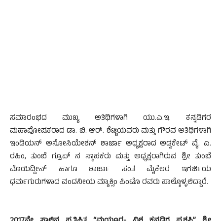
ಸಮಾರಂಭದ ಮುಖ್ಯ ಅತಿಥಿಗಳಾಗಿ ಯು.ಎ.ಇ. ಕನ್ನಡಿಗರ
ಮಹಾಪೋಷಕರಾದ ಡಾ. ಬಿ. ಆರ್. ಶೆಟ್ಟಿಯವರು ಮತ್ತು ಗೌರವ ಅತಿಥಿಗಳಾಗಿ
ಇಂಡಿಯನ್ ಅಸೋಸಿಯೇಶನ್ ಶಾರ್ಜಾ ಅಧ್ಯಕ್ಷರಾದ ಅಡ್ವಕೇಟ್ ವೈ. ಎ.
ರಹಿಂ, ತುಂಬೆ ಗ್ರೂಪ್ ನ ಸ್ಥಾಪಕರು ಮತ್ತು ಅಧ್ಯಕ್ಷರಾಗಿರುವ ಶ್ರೀ ತುಂಬೆ
ಮೊಯಿದ್ದೀನ್ ಹಾಗೂ ಶಾರ್ಜಾ ಸಂತ ಮೈಕೆಲರ ಇಗರ್ಜಿಯ
ಧರ್ಮಗುರುಗಳಾದ ವಂದನೀಯ ಮ್ಯಾಕ್ಸಿಂ ಪಿಂಟೊ ರವರು ಪಾಲ್ಗೊಳ್ಳಲಿದ್ದಾರೆ.