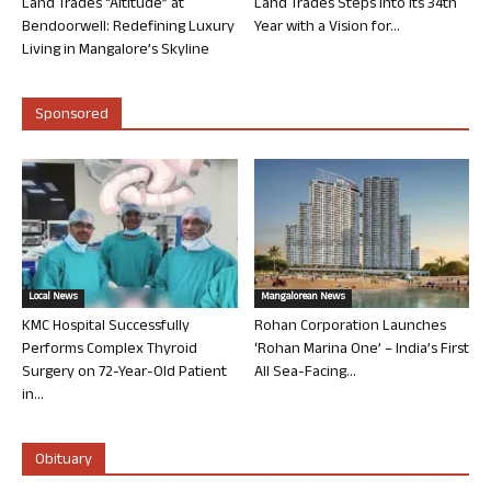
Land Trades “Altitude” at
Land Trades Steps into its 34th
Bendoorwell: Redefining Luxury
Year with a Vision for...
Living in Mangalore’s Skyline
Sponsored
Local News
Mangalorean News
KMC Hospital Successfully
Rohan Corporation Launches
Performs Complex Thyroid
‘Rohan Marina One’ – India’s First
Surgery on 72-Year-Old Patient
All Sea-Facing...
in...
Obituary