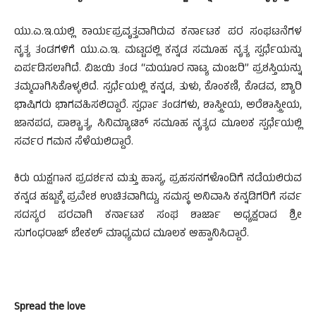
ಯು.ಎ.ಇ.ಯಲ್ಲಿ ಕಾರ್ಯಪ್ರವೃತ್ತವಾಗಿರುವ ಕರ್ನಾಟಕ ಪರ ಸಂಘಟನೆಗಳ
ನೃತ್ಯ ತಂಡಗಳಿಗೆ ಯು.ಎ.ಇ. ಮಟ್ಟದಲ್ಲಿ ಕನ್ನಡ ಸಮೂಹ ನೃತ್ಯ ಸ್ಪರ್ಧೆಯನ್ನು
ಏರ್ಪಡಿಸಲಾಗಿದೆ. ವಿಜಯಿ ತಂಡ “ಮಯೂರ ನಾಟ್ಯ ಮಂಜರಿ” ಪ್ರಶಸ್ತಿಯನ್ನು
ತಮ್ಮದಾಗಿಸಿಕೊಳ್ಳಲಿದೆ. ಸ್ಪರ್ಧೆಯಲ್ಲಿ ಕನ್ನಡ, ತುಳು, ಕೊಂಕಣಿ, ಕೊಡವ, ಬ್ಯಾರಿ
ಭಾಷಿಗರು ಭಾಗವಹಿಸಲಿದ್ದಾರೆ. ಸ್ಪರ್ಧಾ ತಂಡಗಳು, ಶಾಸ್ತ್ರೀಯ, ಅರೆಶಾಸ್ತ್ರೀಯ,
ಜಾನಪದ, ಪಾಶ್ಚಾತ್ಯ, ಸಿನಿಮ್ಯಾಟಿಕ್ ಸಮೂಹ ನೃತ್ಯದ ಮೂಲಕ ಸ್ಪರ್ಧೆಯಲ್ಲಿ
ಸರ್ವರ ಗಮನ ಸೆಳೆಯಲಿದ್ದಾರೆ.
ಕಿರು ಯಕ್ಷಗಾನ ಪ್ರದರ್ಶನ ಮತ್ತು ಹಾಸ್ಯ, ಪ್ರಹಸನಗಳೊಂದಿಗೆ ನಡೆಯಲಿರುವ
ಕನ್ನಡ ಹಬ್ಬಕ್ಕೆ ಪ್ರವೇಶ ಉಚಿತವಾಗಿದ್ದು, ಸಮಸ್ಥ ಅನಿವಾಸಿ ಕನ್ನಡಿಗರಿಗೆ ಸರ್ವ
ಸದಸ್ಯರ ಪರವಾಗಿ ಕರ್ನಾಟಕ ಸಂಘ ಶಾರ್ಜಾ ಅಧ್ಯಕ್ಷರಾದ ಶ್ರೀ
ಸುಗಂಧರಾಜ್ ಬೇಕಲ್ ಮಾಧ್ಯಮದ ಮೂಲಕ ಆಹ್ವಾನಿಸಿದ್ದಾರೆ.
Spread the love