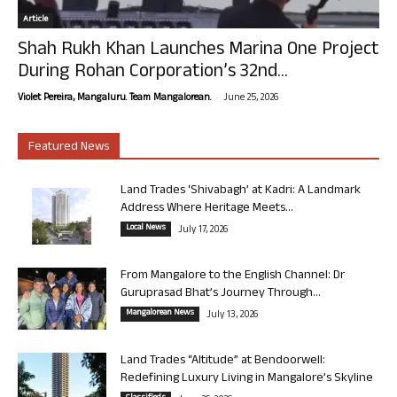
Article
Shah Rukh Khan Launches Marina One Project
During Rohan Corporation’s 32nd...
-
Violet Pereira, Mangaluru. Team Mangalorean.
June 25, 2026
Featured News
Land Trades ‘Shivabagh’ at Kadri: A Landmark
Address Where Heritage Meets...
Local News
July 17, 2026
From Mangalore to the English Channel: Dr
Guruprasad Bhat’s Journey Through...
Mangalorean News
July 13, 2026
Land Trades “Altitude” at Bendoorwell:
Redefining Luxury Living in Mangalore’s Skyline