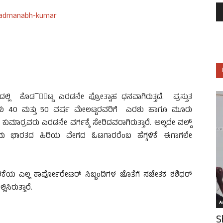
್ಲಿ ಕೊಡ¯್ಪಟ್ಟ ಎರಡನೇ ಪ್ರೋತ್ಸಾಹ ಧನವಾಗಿರುತ್ತದೆ. ಪ್ರಸ್ತುತ
ಳು 40 ಮತ್ತು 50 ವರ್ಷ ಮೇಲಟ್ಟರವರಿಗೆ ಎರಶು ಹಾಗೂ ಮೂರು
 ಕುಮಾರ್‍ರವರು ಎರಡನೇ ವರ್ಗಕ್ಕೆ ಸೇರಿದವರಾಗಿರುತ್ತಾರೆ. ಅಲ್ಲದೇ ವಲ್ಡ್
್ರಥಮ ಭಾರತದ ಹಿರಿಯ ವೇಗದ ಓಟಗಾರರೆಂಬ ಹೆಗ್ಗಳಿಕೆ ಈಗಾಗಲೇ
ಪಾಲಿಕೆಯ ಎಲ್ಲ ಕಾರ್ಪೋರೇಟರ್ ಸಿಬ್ಬಂದಿಗಳ ಜೊತೆಗೆ ಸಚೇತಕ ಶಶಿಧರ್
ಿಸಿರುತ್ತಾರೆ.
Ar
S