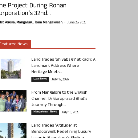
ne Project During Rohan
orporation’s 32nd...
-
olet Pereira, Mangaluru. Team Mangalorean.
June 25, 2026
Featured News
Land Trades ‘Shivabagh’ at Kadri: A
Landmark Address Where
Heritage Meets...
Local News
July 17, 2026
From Mangalore to the English
Channel: Dr Guruprasad Bhat’s
Journey Through...
Mangalorean News
July 13, 2026
Land Trades “Altitude” at
Bendoorwell: Redefining Luxury