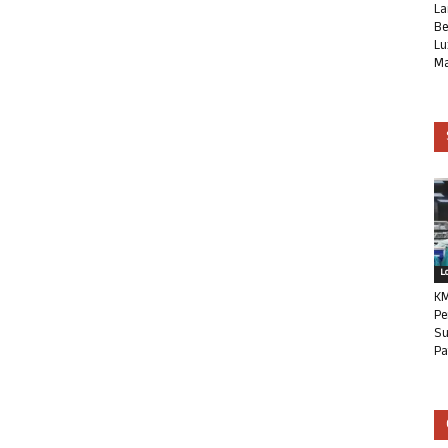
La
Be
Lu
Ma
L
KM
Pe
Su
Pa