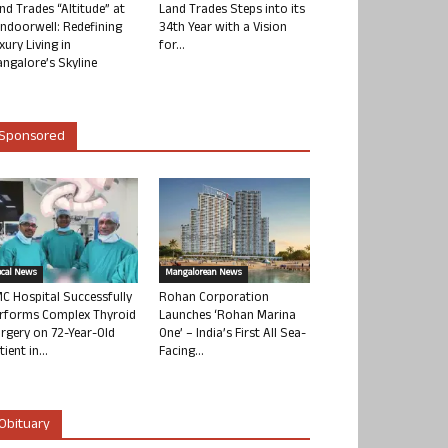
nd Trades “Altitude” at
Land Trades Steps into its
ndoorwell: Redefining
34th Year with a Vision
xury Living in
for...
ngalore’s Skyline
Sponsored
ocal News
Mangalorean News
C Hospital Successfully
Rohan Corporation
rforms Complex Thyroid
Launches ‘Rohan Marina
rgery on 72-Year-Old
One’ – India’s First All Sea-
tient in...
Facing...
Obituary