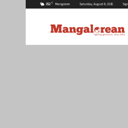
C
25.2
Mangalore
Saturday, August 8, 2026
Sig
Mangalorean.com