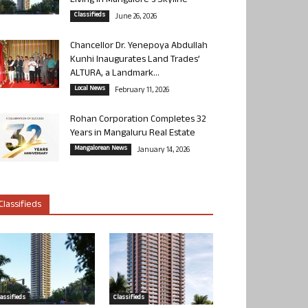
Living in Mangalore’s Skyline
Classifieds
June 26, 2026
Chancellor Dr. Yenepoya Abdullah
Kunhi Inaugurates Land Trades’
ALTURA, a Landmark...
Local News
February 11, 2026
Rohan Corporation Completes 32
Years in Mangaluru Real Estate
Mangalorean News
January 14, 2026
Classifieds
lassifieds
Classifieds