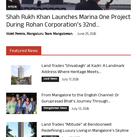
Article
Shah Rukh Khan Launches Marina One Project
During Rohan Corporation’s 32nd...
-
Violet Pereira, Mangaluru. Team Mangalorean.
June 25, 2026
Featured News
Land Trades ‘Shivabagh’ at Kadri: A Landmark
Address Where Heritage Meets...
Local News
July 17, 2026
From Mangalore to the English Channel: Dr
Guruprasad Bhat’s Journey Through...
Mangalorean News
July 13, 2026
Land Trades “Altitude” at Bendoorwell:
Redefining Luxury Living in Mangalore’s Skyline