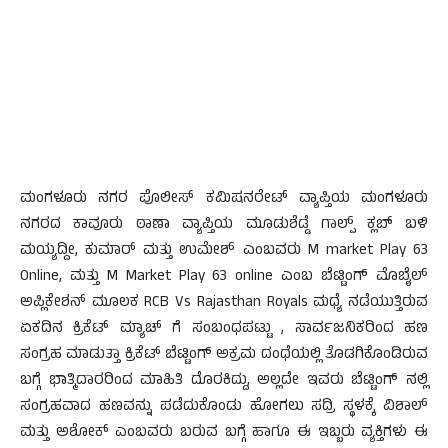
ಮಂಗಳೂರು ನಗರ ಪೊಲೀಸ್ ಕಮಿಷನರೇಟ್ ವ್ಯಾಪ್ತಿಯ ಮಂಗಳೂರು
ನಗರದ ಕಾವೂರು ಠಾಣಾ ವ್ಯಾಪ್ತಿಯ ಮೂಡುಶೆಡ್ಡೆ ಗಾಲ್ಪ್ ಕ್ಲಬ್ ಬಳಿ
ಮಯ್ಯದ್ದೀ, ಕುಮಾರ್ ಮತ್ತು ಉಮೇಶ್ ಎಂಬವರು M market Play 63
Online, ಮತ್ತು M Market Play 63 online ಎಂಬ ಬೆಟ್ಟಿಂಗ್ ಮೊಬೈಲ್
ಅಪ್ಲಿಕೇಶನ್ ಮೂಲಕ RCB Vs Rajasthan Royals ಮಧ್ಯೆ ನಡೆಯುತ್ತಿರುವ
ಏಕದಿನ ಕ್ರಿಕೆಟ್ ಮ್ಯಾಚ್ ಗೆ ಸಂಬಂಧಪಟ್ಟು , ಸಾರ್ವಜನಿಕರಿಂದ ಹಣ
ಸಂಗ್ರಹ ಮಾಡುತ್ತಾ ಕ್ರಿಕೆಟ್ ಬೆಟ್ಟಿಂಗ್ ಅಕ್ರಮ ದಂಧೆಯಲ್ಲಿ ತೊಡಗಿಕೊಂಡಿರುವ
ಬಗ್ಗೆ ಭಾತ್ಮಿದಾರರಿಂದ ಮಾಹಿತಿ ದೊರಕಿದ್ದು, ಅಲ್ಲದೇ ಇವರು ಬೆಟ್ಟಿಂಗ್ ನಲ್ಲಿ
ಸಂಗ್ರಹವಾದ ಹಣವನ್ನು ಪಡೆದುಕೊಂಡು ಹೋಗಲು ಸದ್ರಿ ಸ್ಥಳಕ್ಕೆ ವಿಶಾಲ್
ಮತ್ತು ಅಶೋಕ್ ಎಂಬವರು ಬರುವ ಬಗ್ಗೆ ಹಾಗೂ ಈ ಇಬ್ಬರು ವ್ಯಕ್ತಿಗಳು ಈ