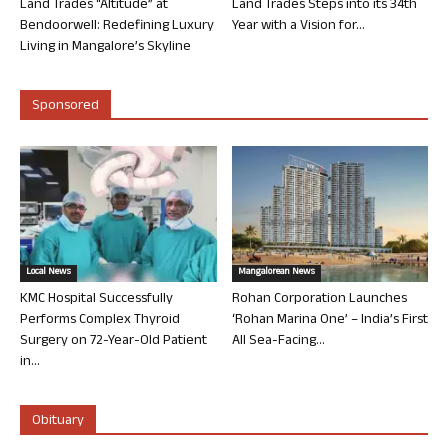
Land Trades “Altitude” at
Land Trades Steps into its 34th
Bendoorwell: Redefining Luxury
Year with a Vision for...
Living in Mangalore’s Skyline
Sponsored
Local News
Mangalorean News
KMC Hospital Successfully
Rohan Corporation Launches
Performs Complex Thyroid
‘Rohan Marina One’ – India’s First
Surgery on 72-Year-Old Patient
All Sea-Facing...
in...
Obituary