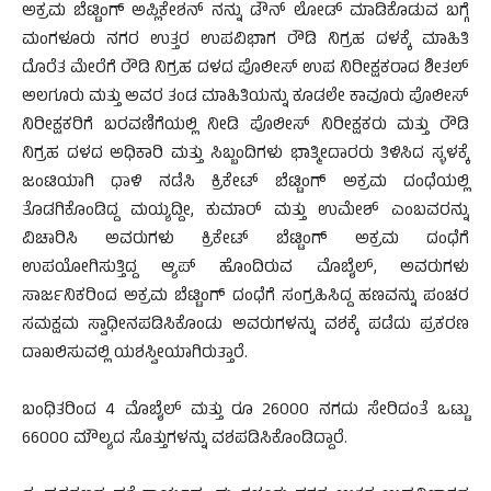
ಅಕ್ರಮ ಬೆಟ್ಟಿಂಗ್ ಅಪ್ಲಿಕೇಶನ್ ನನ್ನು ಡೌನ್ ಲೋಡ್ ಮಾಡಿಕೊಡುವ ಬಗ್ಗೆ
ಮಂಗಳೂರು ನಗರ ಉತ್ತರ ಉಪವಿಭಾಗ ರೌಡಿ ನಿಗ್ರಹ ದಳಕ್ಕೆ ಮಾಹಿತಿ
ದೊರೆತ ಮೇರೆಗೆ ರೌಡಿ ನಿಗ್ರಹ ದಳದ ಪೊಲೀಸ್ ಉಪ ನಿರೀಕ್ಷಕರಾದ ಶೀತಲ್
ಅಲಗೂರು ಮತ್ತು ಅವರ ತಂಡ ಮಾಹಿತಿಯನ್ನು ಕೂಡಲೇ ಕಾವೂರು ಪೊಲೀಸ್
ನಿರೀಕ್ಷಕರಿಗೆ ಬರವಣಿಗೆಯಲ್ಲಿ ನೀಡಿ ಪೊಲೀಸ್ ನಿರೀಕ್ಷಕರು ಮತ್ತು ರೌಡಿ
ನಿಗ್ರಹ ದಳದ ಅಧಿಕಾರಿ ಮತ್ತು ಸಿಬ್ಬಂದಿಗಳು ಭಾತ್ಮೀದಾರರು ತಿಳಿಸಿದ ಸ್ಳಳಕ್ಕೆ
ಜಂಟಿಯಾಗಿ ಧಾಳಿ ನಡೆಸಿ ಕ್ರಿಕೇಟ್ ಬೆಟ್ಟಿಂಗ್ ಅಕ್ರಮ ದಂಧೆಯಲ್ಲಿ
ತೊಡಗಿಕೊಂಡಿದ್ದ ಮಯ್ಯದ್ದೀ, ಕುಮಾರ್ ಮತ್ತು ಉಮೇಶ್ ಎಂಬವರನ್ನು
ವಿಚಾರಿಸಿ ಅವರುಗಳು ಕ್ರಿಕೇಟ್ ಬೆಟ್ಟಿಂಗ್ ಅಕ್ರಮ ದಂಧೆಗೆ
ಉಪಯೋಗಿಸುತ್ತಿದ್ದ ಆ್ಯಪ್ ಹೊಂದಿರುವ ಮೊಬೈಲ್, ಅವರುಗಳು
ಸಾರ್ಜನಿಕರಿಂದ ಅಕ್ರಮ ಬೆಟ್ಟಿಂಗ್ ದಂಧೆಗೆ ಸಂಗ್ರಹಿಸಿದ್ದ ಹಣವನ್ನು ಪಂಚರ
ಸಮಕ್ಷಮ ಸ್ವಾಧೀನಪಡಿಸಿಕೊಂಡು ಅವರುಗಳನ್ನು ವಶಕ್ಕೆ ಪಡೆದು ಪ್ರಕರಣ
ದಾಖಲಿಸುವಲ್ಲಿ ಯಶಸ್ವೀಯಾಗಿರುತ್ತಾರೆ.
ಬಂಧಿತರಿಂದ 4 ಮೊಬೈಲ್ ಮತ್ತು ರೂ 26000 ನಗದು ಸೇರಿದಂತೆ ಒಟ್ಟು
66000 ಮೌಲ್ಯದ ಸೊತ್ತುಗಳನ್ನು ವಶಪಡಿಸಿಕೊಂಡಿದ್ದಾರೆ.