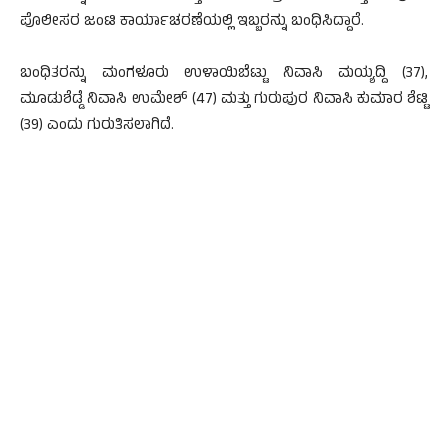
ಪೊಲೀಸರ ಜಂಟಿ ಕಾರ್ಯಾಚರಣೆಯಲ್ಲಿ ಇಬ್ಬರನ್ನು ಬಂಧಿಸಿದ್ದಾರೆ.
ಬಂಧಿತರನ್ನು ಮಂಗಳೂರು ಉಳಾಯಿಬೆಟ್ಟು ನಿವಾಸಿ ಮಯ್ಯದ್ದಿ (37),
ಮೂಡುಶೆಡ್ಡೆ ನಿವಾಸಿ ಉಮೇಶ್ (47) ಮತ್ತು ಗುರುಪುರ ನಿವಾಸಿ ಕುಮಾರ ಶೆಟ್ಟಿ
(39) ಎಂದು ಗುರುತಿಸಲಾಗಿದೆ.