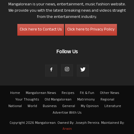
Mangalorean is your news, entertainment, music fashion website.
We provide you with the latest breaking news and videos straight
from the entertainment industry.
Click here to Contact Us
Click here to Privacy Policy
Follow Us
Home
Mangalorean News
Recipes
Fit & Fun
Other News
Your Thoughts
Old Mangalorean
Matrimony
Regional
National
World
Business
General
My Opinion
Literature
Advertise With Us
Copyright 2026 Mangalorean. Owned By: Joseph Pereira. Maintained By:
Arwin