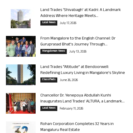
Land Trades ‘Shivabagh’ at Kadri: A Landmark
Address Where Heritage Meets...
Local News
July 17, 2026
From Mangalore to the English Channel: Dr
Guruprasad Bhat’s Journey Through...
Mangalorean News
July 13, 2026
Land Trades “Altitude” at Bendoorwell:
Redefining Luxury Living in Mangalore’s Skyline
Classifieds
June 26, 2026
Chancellor Dr. Yenepoya Abdullah Kunhi
Inaugurates Land Trades’ ALTURA, a Landmark...
Local News
February 11, 2026
Rohan Corporation Completes 32 Years in
Mangaluru Real Estate