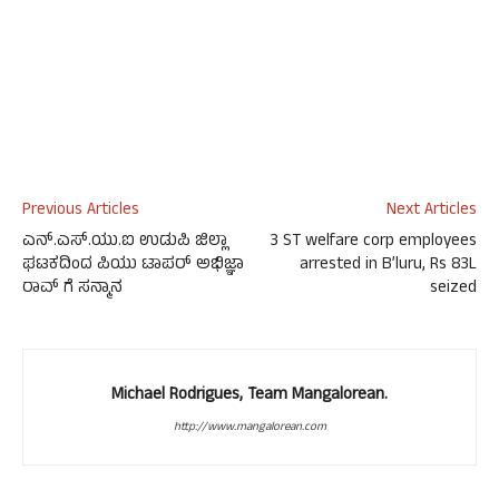
Previous Articles
Next Articles
ಎನ್.ಎಸ್.ಯು.ಐ ಉಡುಪಿ ಜಿಲ್ಲಾ
3 ST welfare corp employees
ಘಟಕದಿಂದ ಪಿಯು ಟಾಪರ್ ಅಭಿಜ್ಞಾ
arrested in B’luru, Rs 83L
ರಾವ್ ಗೆ ಸನ್ಮಾನ
seized
Michael Rodrigues, Team Mangalorean.
http://www.mangalorean.com