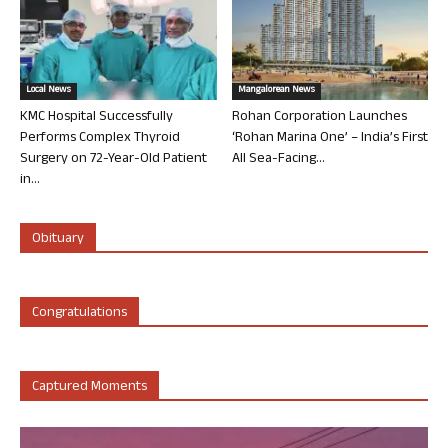
Local News
Mangalorean News
KMC Hospital Successfully
Rohan Corporation Launches
Performs Complex Thyroid
‘Rohan Marina One’ – India’s First
Surgery on 72-Year-Old Patient
All Sea-Facing...
in...
Obituary
Congratulations
Captured Moments