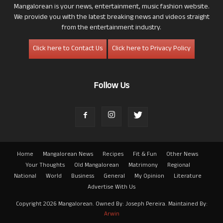
Mangalorean is your news, entertainment, music fashion website.
We provide you with the latest breaking news and videos straight
from the entertainment industry.
Click here to Contact Us
Click here to Privacy Policy
Follow Us
Home
Mangalorean News
Recipes
Fit & Fun
Other News
Your Thoughts
Old Mangalorean
Matrimony
Regional
National
World
Business
General
My Opinion
Literature
Advertise With Us
Copyright 2026 Mangalorean. Owned By: Joseph Pereira. Maintained By:
Arwin