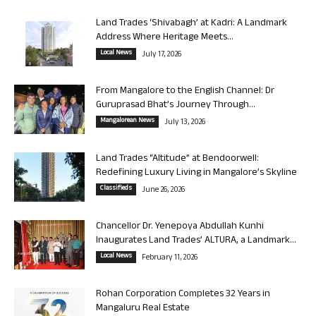
Land Trades ‘Shivabagh’ at Kadri: A Landmark
Address Where Heritage Meets...
Local News
July 17, 2026
From Mangalore to the English Channel: Dr
Guruprasad Bhat’s Journey Through...
Mangalorean News
July 13, 2026
Land Trades “Altitude” at Bendoorwell:
Redefining Luxury Living in Mangalore’s Skyline
Classifieds
June 26, 2026
Chancellor Dr. Yenepoya Abdullah Kunhi
Inaugurates Land Trades’ ALTURA, a Landmark...
Local News
February 11, 2026
Rohan Corporation Completes 32 Years in
Mangaluru Real Estate