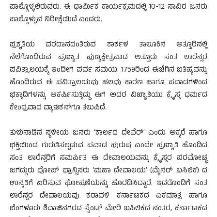
ಪಾಲ್ಗೊಳ್ಳಲಿರುವರು. ಈ ಧಾರ್ಮಿಕ ಕಾರ್ಯಕ್ರಮದಲ್ಲಿ 10-12 ಸಾವಿರ ಜನರು
ಪಾಲ್ಗೊಳ್ಳುವ ನಿರೀಕ್ಷೆಯಿದೆ ಎಂದರು.
ಪ್ರಕೃತಿಯ ವರದಾನದಂತಿರುವ ಕಾರ್ಕಳ ತಾಲೂಕಿನ ಅತ್ತೂರಿನಲ್ಲಿ
ನೆಲೆಗೊಂಡಿರುವ ಪ್ರಖ್ಯಾತ ಪುಣ್ಯಕ್ಷೇತ್ರವಾದ ಅತ್ತೂರು ಸಂತ ಲಾರೆನ್ಸರ
ಪವಿತ್ರಾಲಯಕ್ಕೆ ಇಂದೀಗ ಪರ್ವ ಸಮಯ. 1759ರಿಂದ ಈಚೆಗಿನ ಐತಿಹ್ಯವನ್ನು
ಹೊಂದಿರುವ ಈ ಪವಿತ್ರಾಲಯವು ಹಲವು ಕಾರಣ ಹಾಗೂ ಪವಾಡಗಳಿಂದ
ಭಕ್ತಾದಿಗಳನ್ನು ಆಕರ್ಷಿಸುತ್ತಿದ್ದು ಈಗ ಅದರ ವಿಖ್ಯಾತಿಯು ಕ್ರೈಸ್ತ ಧರ್ಮದ
ಕೇಂದ್ರವಾದ ವ್ಯಾಟಿಕನ್‍ಗೂ ತಲುಪಿದೆ.
ತುಳುನಾಡಿನ ಸ್ಥಳೀಯ ಜನರು ‘ಕಾರ್ಲದ ದೇವೆರ್’ ಎಂದು ಅಕ್ಕರೆ ಹಾಗೂ
ಭಕ್ತಿಯಿಂದ ಗುರುತಿಸಲ್ಪಡುವ ಪವಾಡ ಪುರುಷ ಎಂದೇ ಪ್ರಖ್ಯಾತಿ ಹೊಂದಿದ
ಸಂತ ಲಾರೆನ್ಸರಿಗೆ ಸಮರ್ಪಿತ ಈ ದೇವಾಲಯವನ್ನು ಕ್ರೈಸ್ತರ ಪರಮೋಚ್ಛ
ಜಗದ್ಗುರು ಪೋಪ್ ಫ್ರಾನ್ಸಿಸರು ‘ಮಹಾ ದೇವಾಲಯ’ (ಮೈನರ್ ಬಸಿಲಿಕ) ದ
ಉನ್ನತಿಗೆ ಏರಿಸುವ ಘೋಷಣೆಯನ್ನು ಹೊರಡಿಸಿದ್ದಾರೆ. ಇದರೊಂದಿಗೆ ಸಂತ
ಲಾರೆನ್ಸರ ದೇವಾಲಯವು ಕರಾವಳಿ ಕರ್ನಾಟಕದ ಏಕಮಾತ್ರ ಹಾಗೂ
ಬೆಂಗಳೂರು ಶಿವಾಜಿನಗರದ ಸೈಂಟ್ ಮೇರಿ ಬಸಿಲಿಕದ ನಂತರ, ಕರ್ನಾಟಕದ