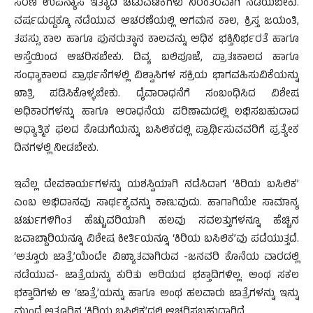
ಸರಣಿ ಉಪನ್ಯಾಸ ಇತ್ಯಾದಿ ಚಟುವಟಿಕೆಗಳು ನಿರಂತರವಾಗಿ ನಡೆಯಬೇಕು.
ವರ್ಷದುದ್ದಕ್ಕೂ ನಡೆಯುವ ಆಚರಣೆಯಲ್ಲಿ ಆಗಮನ ಕಾಲ, ಕ್ರಿಸ್ತ ಜಯಂತಿ,
ತಪಸ್ಸು ಕಾಲ ಹಾಗೂ ಪುನರುತ್ಥಾನ ಕಾಲವನ್ನು ಅಧಿಕ ಭಕ್ತಿನಿರ್ಭರತೆ ಹಾಗೂ
ಆಸ್ತೆಯಿಂದ ಆಚರಿಸಬೇಕು. ದಿವ್ಯ ಬಲಿಪೂಜೆ, ಪ್ರಾತಃಕಾಲದ ಹಾಗೂ
ಸಂಧ್ಯಾಕಾಲದ ಪ್ರಾರ್ಥನೆಗಳಲ್ಲಿ ವಿಶ್ವಾಸಿಗಳ ಸಕ್ರಿಯ ಭಾಗವಹಿಸುವಿಕೆಯನ್ನು
ಖಾತ್ರಿ ಪಡಿಸಿಕೊಳ್ಳಬೇಕು. ದೈವಾರಾಧನೆಗೆ ಸಂಬಂಧಿಸಿದ ವಿಶೇಷ
ಅಧಿಕಾರಗಳನ್ನು ಹಾಗೂ ಆರಾಧನೆಯ ಪರಿಣಾಮದಲ್ಲಿ ಲಭಿಸಬಹುದಾದ
ಆಧ್ಯಾತ್ಮಿಕ ಫಲದ ಕೊಡುಗೆಯನ್ನು ಬಸಿಲಿಕದಲ್ಲಿ ಪ್ರಾರ್ಥಿಸುವವರಿಗೆ ಪ್ರತ್ಯೇಕ
ದಿನಗಳಲ್ಲಿ ನೀಡಬೇಕು.
ಇವೆಲ್ಲ ದೇವಕಾರ್ಯಗಳನ್ನು ಯಶಸ್ವಿಯಾಗಿ ನಡೆಸಿದಾಗ ‘ಕಿರಿಯ ಬಸಿಲಿಕ’
ಎಂಬ ಅಭಿದಾನವು ಸಾರ್ಥಕ್ಯವನ್ನು ಕಾಣುವುದು. ಹಾಗಾಗಿಯೇ ಸಾಮಾನ್ಯ
ಚರ್ಚುಗಳಿಗಿಂತ ಹೆಚ್ಚುವರಿಯಾಗಿ ಹಲವು ಸವಲತ್ತುಗಳನ್ನೂ ಹೆಚ್ಚಿನ
ಜವಾಬ್ದಾರಿಯನ್ನೂ ವಿಶೇಷ ಕೀರ್ತಿಯನ್ನೂ ‘ಕಿರಿಯ ಬಸಿಲಿಕ’ವು ಪಡೆಯುತ್ತದೆ.
‘ಅತ್ತೂರು ಜಾತ್ರೆ’ಯೆಂದೇ ವಿಖ್ಯಾತವಾಗಿರುವ -ಜನವರಿ ಕೊನೆಯ ವಾರದಲ್ಲಿ
ನಡೆಯುವ- ಜಾತ್ರೆಯನ್ನು ಕುರಿತು ಅರಿಯದ ಭಕ್ತಾದಿಗಳಿಲ್ಲ. ಅಂಥ ಸಕಲ
ಭಕ್ತಾದಿಗಳು ಆ ‘ಜಾತ್ರೆ’ಯನ್ನು ಹಾಗೂ ಅಂಥ ಹಲವಾರು ಜಾತ್ರೆಗಳನ್ನು ಇನ್ನು
ಮುಂದೆ ಅತ್ತೂರಿನ ‘ಕಿರಿಯ ಬಸಿಲಿಕ’ದಲ್ಲಿ ಆಚರಿಸಬಹುದಾಗಿದೆ.