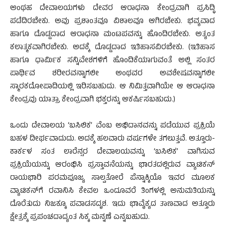
ಅಂಥಹ ದೇವಾಲಯಗಳು ದೇವರ ಆರಾಧನಾ ಕೇಂದ್ರವಾಗಿ ಪ್ರಸಿದ್ಧಿ
ಪಡೆದಿರಬೇಕು. ಅವು ಪ್ರಶಾಂತವೂ ವಿಶಾಲವೂ ಆಗಿರಬೇಕು. ಭವ್ಯವಾದ
ಹಾಗೂ ದೊಡ್ಡದಾದ ಆರಾಧನಾ ಮಂಟಪವನ್ನು ಹೊಂದಿರಬೇಕು. ಅತ್ಯಂತ
ಕಲಾತ್ಮಕವಾಗಿರಬೇಕು. ಅದಕ್ಕೆ ದೊಡ್ಡದಾದ ಇತಿಹಾಸವಿರಬೇಕು. (ಇತಿಹಾಸ
ಹಾಗೂ ಧಾರ್ಮಿಕ ಸನ್ನಿವೇಶಗಳಿಗೆ ಹೊಂದಿಕೆಯಾಗುವಂತೆ ಅಲ್ಲಿ ಸಂತರ
ಪಾರ್ಥಿವ ಶರೀರವನ್ನಾಗಲೀ ಅಂಥವರ ಅವಶೇಷವನ್ನಾಗಲೀ
ಸ್ಮಾರಕದೋಪಾದಿಯಲ್ಲಿ ಇರಿಸಬಹುದು. ಆ ನಿಮಿತ್ತವಾಗಿಯೇ ಆ ಆರಾಧನಾ
ಕೇಂದ್ರವು ಯಾತ್ರಾ ಕೇಂದ್ರವಾಗಿ ಭಕ್ತರನ್ನು ಆಕರ್ಷಿಸಬಹುದು.)
ಒಂದು ದೇವಾಲಯ ‘ಬಸಿಲಿಕ’ ವೆಂಬ ಅಭಿದಾನವನ್ನು ಪಡೆಯುವ ಪ್ರಕ್ರಿಯೆ
ಬಹಳ ದೀರ್ಘವಾದುದು. ಅದಕ್ಕೆ ಹಲವಾರು ವರ್ಷಗಳೇ ತಗಲುತ್ತವೆ. ಅತ್ತೂರು-
ಕಾರ್ಕಳ ಸಂತ ಲಾರೆನ್ಸರ ದೇವಾಲಯವನ್ನು ‘ಬಸಿಲಿಕ’ ವಾಗಿಸುವ
ಪ್ರಕ್ರಿಯೆಯನ್ನು ಆರಂಭಿಸಿ ಪ್ರಸ್ತಾವನೆಯನ್ನು ಭಾರತದಲ್ಲಿರುವ ವ್ಯಾಟಿಕನ್
ರಾಯಭಾರಿ ಪರಮಪೂಜ್ಯ ಸಾಲ್ವತೋರೆ ಪೆನ್ನಾಕ್ಕಿಯೊ ಇವರ ಮೂಲಕ
ವ್ಯಾಟಿಕನ್‍ಗೆ ರವಾನಿಸಿ ಕೇವಲ ಒಂದೂವರೆ ತಿಂಗಳಲ್ಲಿ ಅನುಮತಿಯನ್ನು
ದೊರೆತುದು ನಿಜಕ್ಕೂ ಪವಾಡಸದೃಶ. ಇದು ಭಾವೈಕ್ಯದ ತಾಣವಾದ ಅತ್ತೂರು
ಕ್ಷೇತ್ರಕ್ಕೆ ಪ್ರಪಂಚದಾದ್ಯಂತ ಸಿಕ್ಕ ಮನ್ನಣೆ ಎನ್ನಬಹುದು.