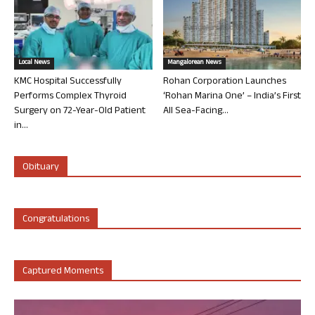
Local News
Mangalorean News
KMC Hospital Successfully
Rohan Corporation Launches
Performs Complex Thyroid
‘Rohan Marina One’ – India’s First
Surgery on 72-Year-Old Patient
All Sea-Facing...
in...
Obituary
Congratulations
Captured Moments