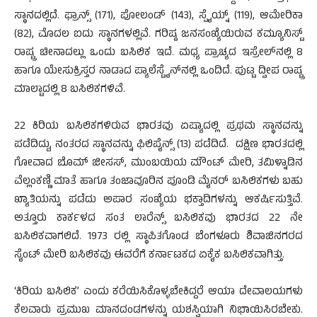
ಸ್ಥಾನದಲ್ಲಿದೆ. ಫ್ರಾನ್ಸ್ (171), ಪೋಲಂಡ್ (143), ಸ್ಪೈಯ್ನ್ (119), ಆಮೇರಿಕಾ
(82), ಮೊದಲ ಐದು ಸ್ಥಾನಗಳಲ್ಲಿವೆ. ಗರಿಷ್ಠ ಜನಸಂಖ್ಯೆಯಿರುವ ಕಮ್ಯೂನಿಸ್ಟ್
ರಾಷ್ಟ್ರ ಚೀನಾದಲ್ಲು ಒಂದು ಬಸಿಲಿಕ ಇದೆ. ಮಧ್ಯ ಪ್ರಾಚ್ಯದ ಇಸ್ರೇಲ್‍ನಲ್ಲಿ 8
ಹಾಗೂ ಯೇಸುಕ್ರಿಸ್ತರ ನಾಡಾದ ಪ್ಯಾಲೆಸ್ಟೈನ್‍ನಲ್ಲಿ ಒಂದಿದೆ. ಪುಟ್ಟ ದ್ವೀಪ ರಾಷ್ಟ್ರ
ಮಾಲ್ಟಾದಲ್ಲಿ 8 ಬಸಿಲಿಕಗಳಿವೆ.
22 ಕಿರಿಯ ಬಸಿಲಿಕಗಳಿರುವ ಭಾರತವು ಏಷ್ಯಾದಲ್ಲಿ ಪ್ರಥಮ ಸ್ಥಾನವನ್ನು
ಪಡೆದಿದ್ದು, ನಂತರದ ಸ್ಥಾನವನ್ನು ಫಿಲಿಪೈನ್ಸ್ (13) ಪಡೆದಿದೆ. ದಕ್ಷಿಣ ಭಾರತದಲ್ಲಿ
ಗೋವಾದ ಬೊಮ್ ಜೀಸಸ್, ಮುಂಬಯಿಯ ಮೌಂಟ್ ಮೇರಿ, ತಮಿಳ್ನಾಡಿನ
ವೆಲ್ಲಂಕಣ್ಣಿ ಮಾತೆ ಹಾಗೂ ತಂಜಾವೂರಿನ ಪೂಂಡಿ ಮೈನರ್ ಬಸಿಲಿಕಗಳು ಬಹು
ಖ್ಯಾತಿಯನ್ನು ಪಡೆದು ಅಪಾರ ಸಂಖ್ಯೆಯ ಭಕ್ತಾದಿಗಳನ್ನು ಆಕರ್ಷಿಸುತ್ತಿವೆ.
ಅತ್ತೂರು ಕಾರ್ಕಳದ ಸಂತ ಲಾರೆನ್ಸ್ ಬಸಿಲಿಕವು ಭಾರತದ 22 ನೇ
ಬಸಿಲಿಕವಾಗಲಿದೆ. 1973 ರಲ್ಲಿ ಸ್ಥಾಪಿತಗೊಂಡ ಬೆಂಗಳೂರು ಶಿವಾಜಿನಗರದ
ಸೈಂಟ್ ಮೇರಿ ಬಸಿಲಿಕವು ಈವರೆಗೆ ಕರ್ನಾಟಕದ ಏಕೈಕ ಬಸಿಲಿಕವಾಗಿತ್ತು.
‘ಕಿರಿಯ ಬಸಿಲಿಕ’ ಎಂದು ಕರೆಯಿಸಿಕೊಳ್ಳಬೇಕಿದ್ದರೆ ಆಯಾ ದೇವಾಲಯಗಳು
ಕೆಲವಾರು ಪ್ರಮುಖ ಮಾನದಂಡಗಳನ್ನು ಯಶಸ್ವಿಯಾಗಿ ನಿಭಾಯಿಸಿರಬೇಕು.