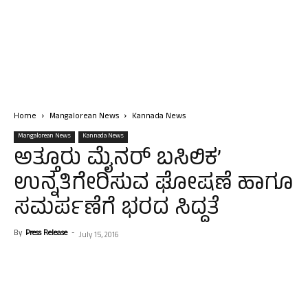
Home
Mangalorean News
Kannada News
Mangalorean News
Kannada News
ಅತ್ತೂರು ಮೈನರ್ ಬಸಿಲಿಕ’
ಉನ್ನತಿಗೇರಿಸುವ ಘೋಷಣೆ ಹಾಗೂ
ಸಮರ್ಪಣೆಗೆ ಭರದ ಸಿದ್ದತೆ
By
Press Release
-
July 15, 2016