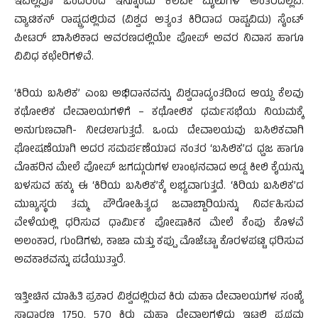
ಇವೆಲ್ಲವೂ ಒಂದರಿಂದ ಇನ್ನೊಂದು ಕೆಲವೇ ಮೈಲುಗಳ ಅಂತರದಲ್ಲಿವೆ.
ವ್ಯಾಟಿಕನ್ ರಾಷ್ಟ್ರದಲ್ಲಿರುವ (ವಿಶ್ವದ ಅತ್ಯಂತ ಕಿರಿದಾದ ರಾಷ್ಟವಿದು) ಸೈಂಟ್
ಪೀಟರ್ ಬಾಸಿಲಿಕಾದ ಆವರಣದಲ್ಲಿಯೇ ಪೋಪ್ ಅವರ ನಿವಾಸ ಹಾಗೂ
ವಿವಿಧ ಕಛೇರಿಗಳಿವೆ.
‘ಕಿರಿಯ ಬಸಿಲಿಕ’ ಎಂಬ ಅಭಿದಾನವನ್ನು ವಿಶ್ವದಾದ್ಯಂತದಿಂದ ಆಯ್ದ ಕೆಲವು
ಕಥೋಲಿಕ ದೇವಾಲಯಗಳಿಗೆ – ಕಥೋಲಿಕ ಧರ್ಮಸಭೆಯ ನಿಯಮಕ್ಕೆ
ಅನುಗುಣವಾಗಿ- ನೀಡಲಾಗುತ್ತದೆ. ಒಂದು ದೇವಾಲಯವು ಬಸಿಲಿಕವಾಗಿ
ಘೋಷಣೆಯಾಗಿ ಅದರ ಸಮರ್ಪಣೆಯಾದ ನಂತರ ‘ಬಸಿಲಿಕ’ದ ಧ್ವಜ ಹಾಗೂ
ಮೊಹರಿನ ಮೇಲೆ ಪೋಪ್ ಜಗದ್ಗುರುಗಳ ಲಾಂಛನವಾದ ಅಡ್ಡ ಕೀಲಿ ಕೈಯನ್ನು
ಬಳಸುವ ಹಕ್ಕು ಈ ‘ಕಿರಿಯ ಬಸಿಲಿಕ’ಕ್ಕೆ ಲಭ್ಯವಾಗುತ್ತದೆ. ‘ಕಿರಿಯ ಬಸಿಲಿಕ’ದ
ಮುಖ್ಯಸ್ಥರು ತಮ್ಮ ಪೌರೋಹಿತ್ಯದ ಜವಾಬ್ದಾರಿಯನ್ನು ನಿರ್ವಹಿಸುವ
ವೇಳೆಯಲ್ಲಿ ಧರಿಸುವ ಧಾರ್ಮಿಕ ಪೋಷಾಕಿನ ಮೇಲೆ ಕೆಂಪು ಕೊಳವೆ
ಅಲಂಕಾರ, ಗುಂಡಿಗಳು, ಕಾಜಾ ಮತ್ತು ಕಪ್ಪು ಮೊಜೆಟ್ಟಾ ಕೊರಳಪಟ್ಟಿ ಧರಿಸುವ
ಅವಕಾಶವನ್ನು ಪಡೆಯುತ್ತಾರೆ.
ಇತ್ತೀಚಿನ ಮಾಹಿತಿ ಪ್ರಕಾರ ವಿಶ್ವದಲ್ಲಿರುವ ಕಿರು ಮಹಾ ದೇವಾಲಯಗಳ ಸಂಖ್ಯೆ
ಸಾಧಾರಣ 1750. 570 ಕಿರು ಮಹಾ ದೇವಾಲಗಳಿದ್ದು ಇಟಲಿ ಪ್ರಥಮ