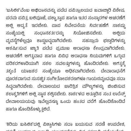
‘ಬಸಿಲಿಕ’ವೆಂಬ ಅಭಿದಾನವನ್ನು ಪಡೆದ ಪವಿತ್ರಾಲಯದ ಜವಾಬ್ದಾರಿ ವಿಶೇಷ.
ಪರಮ ಪವಿತ್ರ ಬಲಿಪೂಜೆ, ಪಶ್ಚಾತ್ತಾಪ ಹಾಗೂ ಇತರ ಸಂಸ್ಕಾರಗಳ ಆಚರಣೆಗೆ
ಅಲ್ಲಿ ಆದ್ಯತೆ ಇರಬೇಕು. ಪಾಪ ನಿವೇದನೆಯ ನಿರ್ವಹಣೆಗೆ ಸಾಕಷ್ಟು
ಸಂಖ್ಯೆಯಲ್ಲಿ ಸಂಧಾನಕರ್ತರನ್ನು ನಿಯೋಜಿಸಬೇಕು. ಅಲ್ಲಿಯ
ವ್ಯವಸ್ಥೆಗಳೆಲ್ಲವೂ ಶಾಸ್ತ್ರಬದ್ಧವಾಗಿರಬೇಕು. ಸಹಸ್ರಾರು ಭಕ್ತಾದಿಗಳನ್ನು
ಆಕರ್ಷಿಸುವ ಖ್ಯಾತಿ ಪಡೆದ ಪ್ರಮುಖ ಆರಾಧನಾ ಕೇಂದ್ರವಾಗಿರಬೇಕು.
ಆಚರಣೆಗೆ ಅಗತ್ಯವಾದ ಹಾಗೂ ವಿವಿಧ ಆರಾಧನಾ ನಿಯಮಗಳಿಗೆ ಒಗ್ಗುವ
ಪರಿಕರಗಳಾದಿಯಾಗಿ ಸಕಲ ಸವಲತ್ತುಗಳನ್ನು ಹೊಂದಿರಬೇಕು. ಅಗತ್ಯಕ್ಕೆ
ತಕ್ಕಂತೆ ಯಾಜಕರ ಸಂಖ್ಯೆಯೂ ಅಧಿಕವಾಗಿರಬೇಕು. ದೇವಾರಾಧನೆಗೆ
ಪೂರಕವಾಗುವ ಸುಸಜ್ಜಿತ ಸಂಗೀತೋಪಕರಣಗಳೂ ಗಾಯನವೃಂದವೂ ಸದಾ
ಸಿದ್ಧವಾಗಿರಬೇಕು. ದೇವಾಲಯದ ಚಾರಿತ್ರಿಕ ಮೌಲ್ಯಗಳನ್ನು ಬಿಂಬಿಸುವ
ಕಲಾಕೃತಿಗಳಿಗೆ ಅಲ್ಲಿ ಸ್ಥಾನ ಕಲ್ಪಿಸಬೇಕು. ಕಾರ್ಕಳದ ಅತ್ತೂರಿನ ಸಂತ ಲಾರೆನ್ಸ್
ದೇವಾಲಯಯವು ಇವೆಲ್ಲವನ್ನೂ ಒಂದು ಹಂತದ ವರೆಗೆ ಹೊಂದಿಕೊಂಡಿದೆ
ಹಾಗೂ ಹೊಂದಿಕೊಳ್ಳುತ್ತಲಿದೆ.
‘ಕಿರಿಯ ಬಸಿಲಿಕ’ದಲ್ಲಿ ವಿಶ್ವಾಸಿಗಳು ಸದಾ ಬಯಸುವ ಸರಣಿ ಉಪದೇಶ,