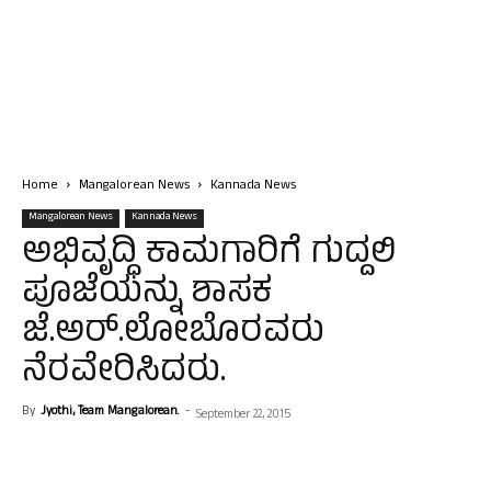
Home
Mangalorean News
Kannada News
Mangalorean News
Kannada News
ಅಭಿವೃದ್ಧಿ ಕಾಮಗಾರಿಗೆ ಗುದ್ದಲಿ
ಪೂಜೆಯನ್ನು ಶಾಸಕ
ಜೆ.ಅರ್.ಲೋಬೊರವರು
ನೆರವೇರಿಸಿದರು.
By
Jyothi, Team Mangalorean.
-
September 22, 2015