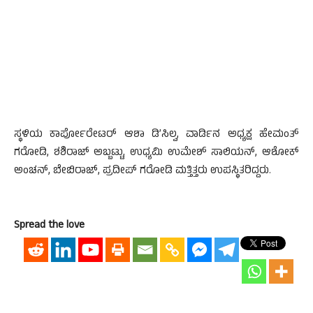
ಸ್ಥಳಿಯ ಕಾರ್ಪೋರೇಟರ್ ಆಶಾ ಡಿ’ಸಿಲ್ವ, ವಾರ್ಡಿನ ಅಧ್ಯಕ್ಷ ಹೇಮಂತ್
ಗರೋಡಿ, ಶಶಿರಾಜ್ ಅಬ್ಬಟ್ಟು, ಉಧ್ಯಮಿ ಉಮೇಶ್ ಸಾಲಿಯನ್, ಆಶೋಕ್
ಅಂಚನ್, ಬೇಬಿರಾಜ್, ಪ್ರದೀಪ್ ಗರೋಡಿ ಮತ್ತಿತ್ತರು ಉಪಸ್ಥಿತರಿದ್ದರು.
Spread the love