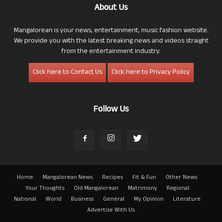
About Us
Mangalorean is your news, entertainment, music fashion website.
We provide you with the latest breaking news and videos straight
from the entertainment industry.
Click here to Contact Us
Click here to Privacy Policy
Follow Us
Home
Mangalorean News
Recipes
Fit & Fun
Other News
Your Thoughts
Old Mangalorean
Matrimony
Regional
National
World
Business
General
My Opinion
Literature
Advertise With Us