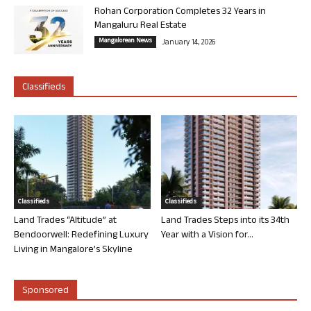
Rohan Corporation Completes 32 Years in
Mangaluru Real Estate
Mangalorean News
January 14, 2026
Classifieds
Classifieds
Classifieds
Land Trades “Altitude” at
Land Trades Steps into its 34th
Bendoorwell: Redefining Luxury
Year with a Vision for...
Living in Mangalore’s Skyline
Sponsored