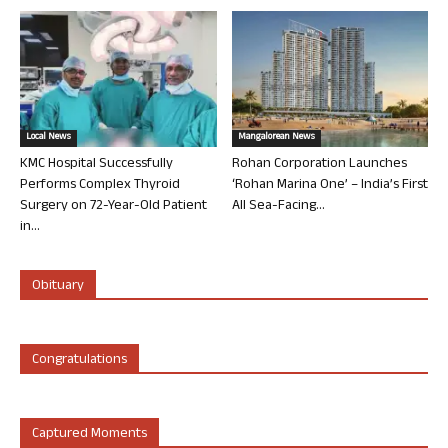
Local News
Mangalorean News
KMC Hospital Successfully
Rohan Corporation Launches
Performs Complex Thyroid
‘Rohan Marina One’ – India’s First
Surgery on 72-Year-Old Patient
All Sea-Facing...
in...
Obituary
Congratulations
Captured Moments