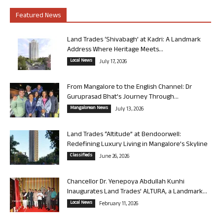
Featured News
Land Trades ‘Shivabagh’ at Kadri: A Landmark
Address Where Heritage Meets...
Local News
July 17, 2026
From Mangalore to the English Channel: Dr
Guruprasad Bhat’s Journey Through...
Mangalorean News
July 13, 2026
Land Trades “Altitude” at Bendoorwell:
Redefining Luxury Living in Mangalore’s Skyline
Classifieds
June 26, 2026
Chancellor Dr. Yenepoya Abdullah Kunhi
Inaugurates Land Trades’ ALTURA, a Landmark...
Local News
February 11, 2026