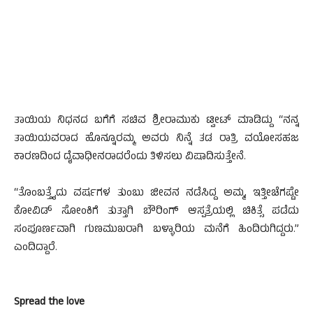
ತಾಯಿಯ ನಿಧನದ ಬಗೆಗೆ ಸಚಿವ ಶ್ರೀರಾಮುಕು ಟ್ವೀಟ್ ಮಾಡಿದ್ದು “ನನ್ನ
ತಾಯಿಯವರಾದ ಹೊನ್ನೂರಮ್ಮ ಅವರು ನಿನ್ನೆ ತಡ ರಾತ್ರಿ ವಯೋಸಹಜ
ಕಾರಣದಿಂದ ದೈವಾಧೀನರಾದರೆಂದು ತಿಳಿಸಲು ವಿಷಾದಿಸುತ್ತೇನೆ.
“ತೊಂಬತ್ತೈದು ವರ್ಷಗಳ ತುಂಬು ಜೀವನ ನಡೆಸಿದ್ದ ಅಮ್ಮ, ಇತ್ತೀಚೆಗಷ್ಟೇ
ಕೋವಿಡ್ ಸೋಂಕಿಗೆ ತುತ್ತಾಗಿ ಬೌರಿಂಗ್ ಆಸ್ಪತ್ರೆಯಲ್ಲಿ ಚಿಕಿತ್ಸೆ ಪಡೆದು
ಸಂಪೂರ್ಣವಾಗಿ ಗುಣಮುಖರಾಗಿ ಬಳ್ಳಾರಿಯ ಮನೆಗೆ ಹಿಂದಿರುಗಿದ್ದರು.”
ಎಂದಿದ್ದಾರೆ.
Spread the love