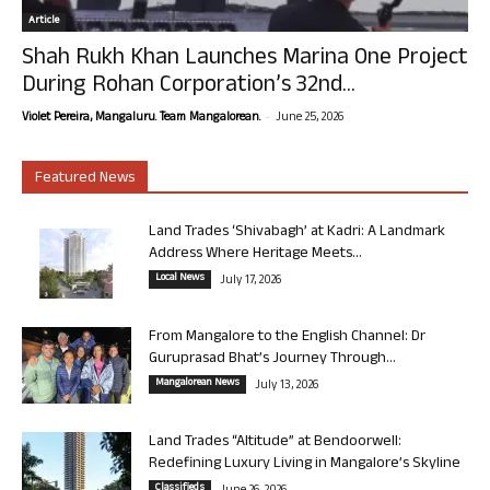
Article
Shah Rukh Khan Launches Marina One Project
During Rohan Corporation’s 32nd...
-
Violet Pereira, Mangaluru. Team Mangalorean.
June 25, 2026
Featured News
Land Trades ‘Shivabagh’ at Kadri: A Landmark
Address Where Heritage Meets...
Local News
July 17, 2026
From Mangalore to the English Channel: Dr
Guruprasad Bhat’s Journey Through...
Mangalorean News
July 13, 2026
Land Trades “Altitude” at Bendoorwell:
Redefining Luxury Living in Mangalore’s Skyline
Classifieds