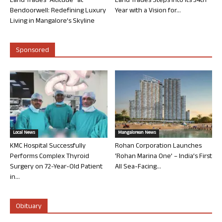
Land Trades “Altitude” at
Land Trades Steps into its 34th
Bendoorwell: Redefining Luxury
Year with a Vision for...
Living in Mangalore’s Skyline
Sponsored
Local News
Mangalorean News
KMC Hospital Successfully
Rohan Corporation Launches
Performs Complex Thyroid
‘Rohan Marina One’ – India’s First
Surgery on 72-Year-Old Patient
All Sea-Facing...
in...
Obituary