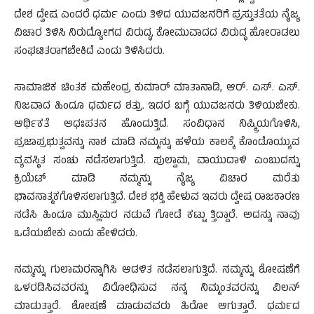
ದೇಶ ದ್ವೇಷ ಎಂದರೆ ಧರ್ಮ ಎಂದು ತಿಳಿದ ಯುವಜನರಿಗೆ ಪ್ರಸ್ತುತತೆಯ ನೈಜ್ಯ
ವಿಚಾರ ತಿಳಿಸಿ ನಿರುದ್ಯೋಗದ ವಿರುದ್ಧ, ಕೋಮುವಾದದ ವಿರುದ್ಧ ಹೋರಾಡಲು
ಸಂಘಟಿತರಾಗಬೇಕಿದೆ ಎಂದು ತಿಳಿಸಿದರು.
ಸಾಮಾಜಿಕ ಚಿಂತಕ ಮಹೇಂದ್ರ ಕುಮಾರ್ ಮಾತಾನಾಡಿ, ಆರ್. ಎಸ್. ಎಸ್.
ನಿಜವಾದ ಹಿಂದೂ ಧರ್ಮದ ಶತ್ರು. ಇದರ ಬಗ್ಗೆ ಯುವಜನರು ತಿಳಿಯಬೇಕು.
ಆರ್ಥಿಕತೆ ಅಧಃಪತನ ಹೊಂದುತ್ತಿದೆ. ಸಂವಿಧಾನ ನಿಷ್ಕ್ರಿಯಗೊಳಿಸಿ,
ಪ್ರಜಾಪ್ರಭುತ್ವವನ್ನು ನಾಶ ಮಾಡಿ ನಮ್ಮನ್ನು ಹಳೆಯ ಕಾಲಕ್ಕೆ ಕೊಂಡೊಯ್ಯುವ
ವ್ಯವಸ್ಥಿತ ಸಂಚು ನಡೆಸಲಾಗುತ್ತಿದೆ. ಪುಲ್ವಾಮ, ವಾಯುದಾಳಿ ಎಂಬುದನ್ನು
ಕ್ರಿಯೆಟ್ ಮಾಡಿ ನಮ್ಮನ್ನು ನೈಜ್ಯ ವಿಚಾರ ಮರೆತು
ಭಾವನಾತ್ಮಕಗೊಳಿಸಲಾಗುತ್ತಿದೆ. ದೇಶ ಭಕ್ತಿ ಹೇಳುವ ಇವರು ದ್ವೇಷ ರಾಜಕಾರಣ
ನಡೆಸಿ ಹಿಂದೂ ಮುಸ್ಲಿಮರ ನಡುವೆ ಗೋಡೆ ಕಟ್ಟು ತ್ತಿದ್ದಾರೆ. ಅದನ್ನು ನಾವು
ಒಡೆಯಬೇಕು ಎಂದು ಹೇಳಿದರು.
ನಮ್ಮನ್ನು ಗುಲಾಮರನ್ನಾಗಿಸಿ ಆಡಳಿತ ನಡೆಸಲಾಗುತ್ತಿದೆ. ನಮ್ಮನ್ನು ಶೋಷಣೆಗೆ
ಒಳರಡಿಸಿವವರನ್ನು ವಿರೋಧಿಸುವ ನನ್ನ ನಿಮ್ಮಂತವರನ್ನು ವಿಲನ್
ಮಾಡುತ್ತಾರೆ. ಶೋಷಣೆ ಮಾಡುವವರು ಹಿರೋ ಆಗುತ್ತಾರೆ. ಧರ್ಮದ