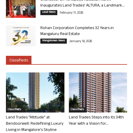
Inaugurates Land Trades’ ALTURA, a Landmark...
Local News
February 11, 2026
Rohan Corporation Completes 32 Years in
Mangaluru Real Estate
Mangalorean News
January 14, 2026
Classifieds
Classifieds
Classifieds
Land Trades “Altitude” at
Land Trades Steps into its 34th
Bendoorwell: Redefining Luxury
Year with a Vision for...
Living in Mangalore’s Skyline