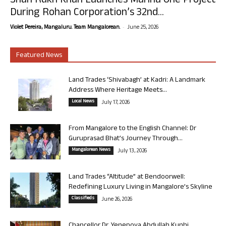
Shah Rukh Khan Launches Marina One Project
During Rohan Corporation’s 32nd...
-
Violet Pereira, Mangaluru. Team Mangalorean.
June 25, 2026
Featured News
Land Trades ‘Shivabagh’ at Kadri: A Landmark
Address Where Heritage Meets...
Local News
July 17, 2026
From Mangalore to the English Channel: Dr
Guruprasad Bhat’s Journey Through...
Mangalorean News
July 13, 2026
Land Trades “Altitude” at Bendoorwell:
Redefining Luxury Living in Mangalore’s Skyline
Classifieds
June 26, 2026
Chancellor Dr. Yenepoya Abdullah Kunhi