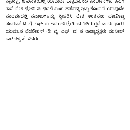
ಸ್ವಾತಂತ್ರ್ಯ ಚಳುವಳಿಯಲ್ಲಿ ಯಾವುದೇ ಪಾತ್ರವಹಿಸಿದ ಸಂಘಟನೆಗಳು ತಮಗೆ
ತಾವೆ ದೇಶ ಪ್ರೇಮಿ ಸಂಘಟನೆ ಎಂಬ ಹಣೆಪಟ್ಟಿ ಇಟ್ಟು ಕೊಂಡಿದೆ. ಯಾವುದೇ
ಸಂದರ್ಭದಲ್ಲಿ ಸವಾಲುಗಳನ್ನು ಸ್ವೀಕರಿಸಿ ದೇಶ ಉಳಿಸಲು ಪಣತೊಟ್ಟ
ಸಂಘಟನೆ ಡಿ. ವೈ. ಎಫ್. ಐ. ಇದು ಚರಿತ್ರೆಯಿಂದ ತಿಳಿಯುತ್ತದೆ ಎಂದು ಭಾರತ
ಯುವಜನ ಫೆಡರೇಶನ್ (ಡಿ. ವೈ. ಎಫ್. ಐ) ನ ರಾಜ್ಯಾಧ್ಯಕ್ಷರು ಮುನೀರ್
ಕಾಟಿಪಳ್ಳ ಹೇಳಿದರು.