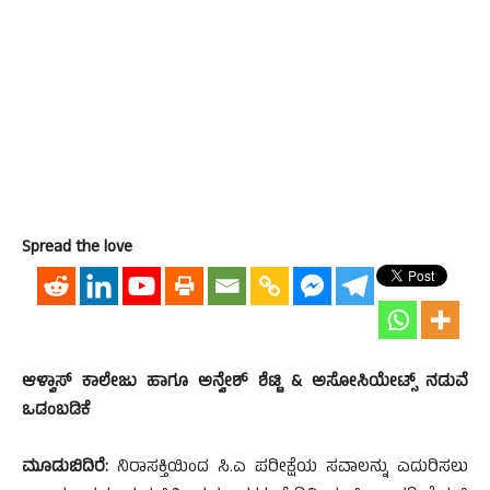
Spread the love
ಆಳ್ವಾಸ್ ಕಾಲೇಜು ಹಾಗೂ ಅನ್ವೇಶ್ ಶೆಟ್ಟಿ & ಅಸೋಸಿಯೇಟ್ಸ್ ನಡುವೆ
ಒಡಂಬಡಿಕೆ
ಮೂಡುಬಿದಿರೆ:
ನಿರಾಸಕ್ತಿಯಿಂದ ಸಿ.ಎ ಪರೀಕ್ಷೆಯ ಸವಾಲನ್ನು ಎದುರಿಸಲು