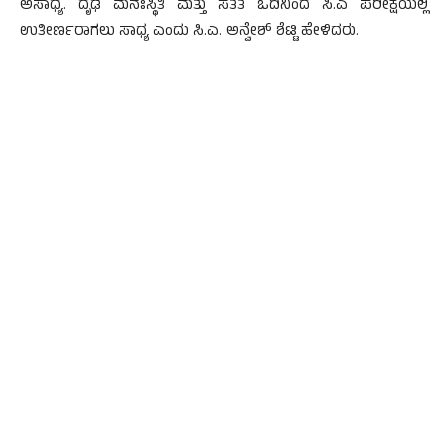
ಅಸಾಧ್ಯ. ದೃಢ ಮನಃಸ್ಥಿತಿ ಮತ್ತು ಸತತ ಓದಿನಿಂದ ಸಿ.ಎ ಪರೀಕ್ಷೆಯಲ್ಲಿ
ಉತೀರ್ಣರಾಗಲು ಸಾಧ್ಯ ಎಂದು ಸಿ.ಎ. ಅನ್ವೇಶ್ ಶೆಟ್ಟಿ ಹೇಳಿದರು.