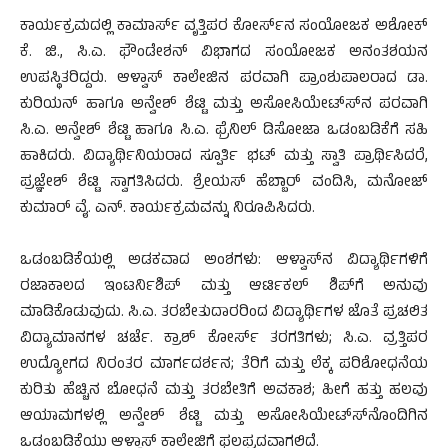
ಕಾರ್ಯಕ್ರಮದಲ್ಲಿ ಕಾಮಾರ್ಸ್ ವೃತ್ತಿಪರ ಕೋರ್ಸ್‍ನ ಸಂಯೋಜಕ ಅಶೋಕ್
ಕೆ. ಜಿ., ಸಿ.ಎ. ಫೌಂಡೇಶನ್ ವಿಭಾಗದ ಸಂಯೋಜಕ ಅನಂತಶಯನ
ಉಪಸ್ಥಿತರಿದ್ದರು. ಆಳ್ವಾಸ್ ಕಾಲೇಜಿನ ಪರವಾಗಿ ಪ್ರಾಂಶುಪಾಲರಾದ ಡಾ.
ಕುರಿಯನ್ ಹಾಗೂ ಅನ್ವೇಶ್ ಶೆಟ್ಟಿ ಮತ್ತು ಅಸೋಸಿಯೇಟ್ಸ್‍ನ ಪರವಾಗಿ
ಸಿ.ಎ. ಅನ್ವೇಶ್ ಶೆಟ್ಟಿ ಹಾಗೂ ಸಿ.ಎ. ಫ್ರೆನಿಲ್ ಡಿಸೋಜಾ ಒಡಂಬಡಿಕೆಗೆ ಸಹಿ
ಹಾಕಿದರು. ವಿದ್ಯಾರ್ಥಿನಿಯರಾದ ಸ್ಪೂರ್ತಿ ಭಟ್ ಮತ್ತು ಸ್ವಾತಿ ಪ್ರಾರ್ಥಿಸಿದರೆ,
ಪ್ರಜ್ಞೇಶ್ ಶೆಟ್ಟಿ ಸ್ವಾಗತಿಸಿದರು. ಶ್ರೇಯಸ್ ಹೆಬ್ಬಾರ್ ವಂದಿಸಿ, ಮನೋಜ್
ಕುಮಾರ್ ವೈ. ಎನ್. ಕಾರ್ಯಕ್ರಮವನ್ನು ನಿರೂಪಿಸಿದರು.
ಒಡಂಬಡಿಕೆಯಲ್ಲಿ ಅಡಕವಾದ ಅಂಶಗಳು: ಆಳ್ವಾಸ್‍ನ ವಿದ್ಯಾರ್ಥಿಗಳಿಗೆ
ರಜಾಕಾಲದ ಇಂಟರ್ನಿಶಿಪ್ ಮತ್ತು ಆರ್ಟಿಕಲ್ ಶಿಪ್‍ಗೆ ಅನುವು
ಮಾಡಿಕೊಡುವುದು. ಸಿ.ಎ. ತರಬೇತುದಾರರಿಂದ ವಿದ್ಯಾರ್ಥಿಗಳ ಜೊತೆ ಪ್ರಚಲಿತ
ವಿದ್ಯಾಮಾನಗಳ ಚರ್ಚೆ. ಕ್ರಾಶ್ ಕೋರ್ಸ್ ತರಗತಿಗಳು; ಸಿ.ಎ. ವ್ರತ್ತಿಪರ
ಉದ್ಯೋಗದ ನಿರಂತರ ಮಾರ್ಗದರ್ಶನ; ತೆರಿಗೆ ಮತ್ತು ಲೆಕ್ಕ ಪರಿಶೋಧನೆಯ
ಕುರಿತು ಹೆಚ್ಚಿನ ಬೋಧನೆ ಮತ್ತು ತರಬೇತಿಗೆ ಅವಕಾಶ; ಹೀಗೆ ಹತ್ತು ಹಲವು
ಆಯಾಮಗಳಲ್ಲಿ ಅನ್ವೇಶ್ ಶೆಟ್ಟಿ ಮತ್ತು ಅಸೋಸಿಯೇಟ್ಸ್‍ನೊಂದಿಗಿನ
ಒಡಂಬಡಿಕೆಯು ಆಳ್ವಾಸ್ ಕಾಲೇಜಿಗೆ ಫಲಪ್ರದವಾಗಲಿದೆ.