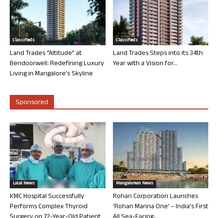
Classifieds
Classifieds
Land Trades “Altitude” at
Land Trades Steps into its 34th
Bendoorwell: Redefining Luxury
Year with a Vision for...
Living in Mangalore’s Skyline
Sponsored
Local News
Mangalorean News
KMC Hospital Successfully
Rohan Corporation Launches
Performs Complex Thyroid
‘Rohan Marina One’ – India’s First
Surgery on 72-Year-Old Patient
All Sea-Facing...