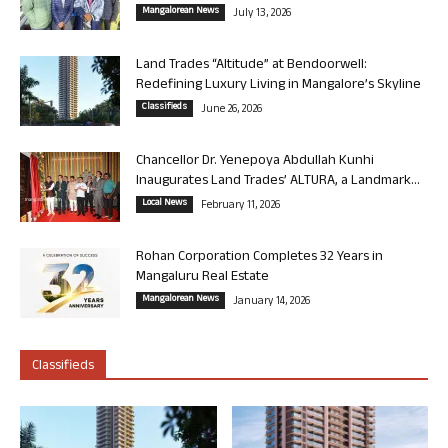
Mangalorean News
July 13, 2026
Land Trades “Altitude” at Bendoorwell:
Redefining Luxury Living in Mangalore’s Skyline
Classifieds
June 26, 2026
Chancellor Dr. Yenepoya Abdullah Kunhi
Inaugurates Land Trades’ ALTURA, a Landmark...
Local News
February 11, 2026
Rohan Corporation Completes 32 Years in
Mangaluru Real Estate
Mangalorean News
January 14, 2026
Classifieds