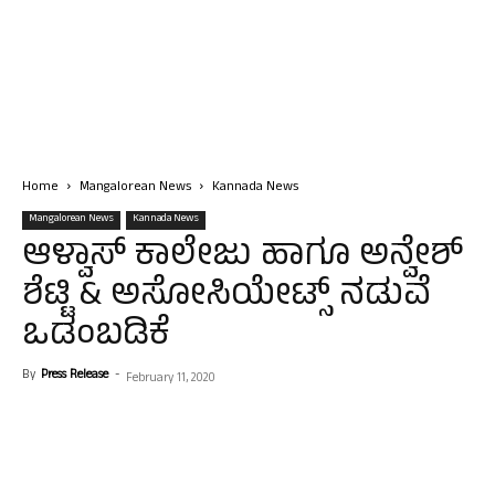
Home
Mangalorean News
Kannada News
Mangalorean News
Kannada News
ಆಳ್ವಾಸ್ ಕಾಲೇಜು ಹಾಗೂ ಅನ್ವೇಶ್
ಶೆಟ್ಟಿ & ಅಸೋಸಿಯೇಟ್ಸ್ ನಡುವೆ
ಒಡಂಬಡಿಕೆ
By
Press Release
-
February 11, 2020