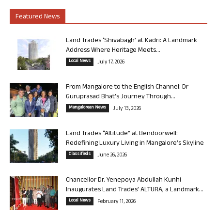
Featured News
Land Trades ‘Shivabagh’ at Kadri: A Landmark
Address Where Heritage Meets...
Local News
July 17, 2026
From Mangalore to the English Channel: Dr
Guruprasad Bhat’s Journey Through...
Mangalorean News
July 13, 2026
Land Trades “Altitude” at Bendoorwell:
Redefining Luxury Living in Mangalore’s Skyline
Classifieds
June 26, 2026
Chancellor Dr. Yenepoya Abdullah Kunhi
Inaugurates Land Trades’ ALTURA, a Landmark...
Local News
February 11, 2026