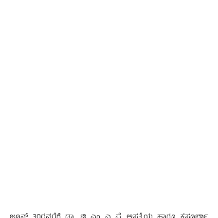
ಜೂನ್ 30ರವರೆಗೆ ಡಾ. ಟಿ ಎಂ ಎ ಪೈ ಆಸ್ಪತ್ರೆಯ ಹಾಗೂ ಕಸ್ತೂರ್ಬಾ