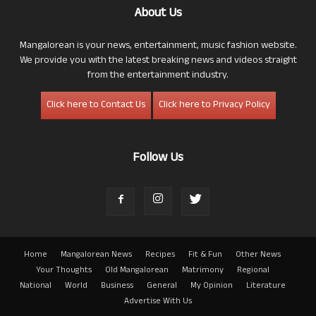
About Us
Mangalorean is your news, entertainment, music fashion website.
We provide you with the latest breaking news and videos straight
from the entertainment industry.
Click here to Contact Us
Click here to Privacy Policy
Follow Us
Home
Mangalorean News
Recipes
Fit & Fun
Other News
Your Thoughts
Old Mangalorean
Matrimony
Regional
National
World
Business
General
My Opinion
Literature
Advertise With Us