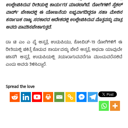
ಉಲ್ಲೇಖಿಸಿರುವ ರೀತಿಯಲ್ಲಿ ಕಾರ್ಯಗತ ಮಾಡಲಾಗಿದೆ. ರೋಗಿಗಳಿಗೆ ಸ್ಪೆಶಲ್
ವಾರ್ಡ್ ಬೇಕಾದಲ್ಲಿ ಈ ಯೋಜನೆಯ ಲಭ್ಯವಾಗದಿದ್ದರೂ ಸಹಾ ಮೇಲಿನ
ಕರ್ನಾಟಕ ರಾಜ್ಯ ಸರಕಾರದ ಆದೇಶದಲ್ಲಿ ಉಲ್ಲೇಖಿಸಿರುವ ಮೊತ್ತವನ್ನು ಮಾತ್ರ
ಅವರು ಪಾವತಿಸಬೇಕಾಗುತ್ತದೆ.
ಡಾ ಟಿ ಎಂ ಎ ಪೈ ಆಸ್ಪತ್ರೆ ಉಡುಪಿಯು, ಕೋವಿಡ್-19 ರೋಗಿಗಳಿಗೆ ಈ
ರೀತಿಯಲ್ಲಿ ಚಿಕಿತ್ಸೆ ಕೊಡುವ ಕಾರ್ಯವನ್ನು ಬೇರೆ ಆಸ್ಪತ್ರೆ ಅಥವಾ ಯಾವುದೇ
ಖಾಸಗಿ ಆಸ್ಪತ್ರೆ ಉಡುಪಿಯಲ್ಲಿ ತಯಾರಾಗುವವರೆಗೂ ಮುಂದುವರೆಸಲಿದೆ
ಎಂದು ಅವರು ತಿಳಿಸಿದ್ದಾರೆ.
Spread the love