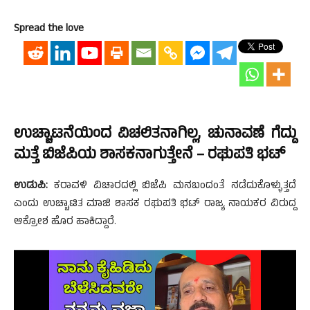
Spread the love
ಉಚ್ಚಾಟನೆಯಿಂದ ವಿಚಲಿತನಾಗಿಲ್ಲ, ಚುನಾವಣೆ ಗೆದ್ದು
ಮತ್ತೆ ಬಿಜೆಪಿಯ ಶಾಸಕನಾಗುತ್ತೇನೆ – ರಘುಪತಿ ಭಟ್
ಉಡುಪಿ:
ಕರಾವಳಿ ವಿಚಾರದಲ್ಲಿ ಬಿಜೆಪಿ ಮನಬಂದಂತೆ ನಡೆದುಕೊಳ್ಳುತ್ತದೆ
ಎಂದು ಉಚ್ಚಾಟಿತ ಮಾಜಿ ಶಾಸಕ ರಘುಪತಿ ಭಟ್ ರಾಜ್ಯ ನಾಯಕರ ವಿರುದ್ದ
ಆಕ್ರೋಶ ಹೊರ ಹಾಕಿದ್ದಾರೆ.