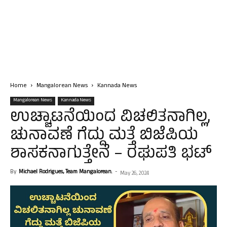
Home
Mangalorean News
Kannada News
Mangalorean News
Kannada News
ಉಚ್ಚಾಟನೆಯಿಂದ ವಿಚಲಿತನಾಗಿಲ್ಲ,
ಚುನಾವಣೆ ಗೆದ್ದು ಮತ್ತೆ ಬಿಜೆಪಿಯ
ಶಾಸಕನಾಗುತ್ತೇನೆ – ರಘುಪತಿ ಭಟ್
By
Michael Rodrigues, Team Mangalorean.
-
May 26, 2024