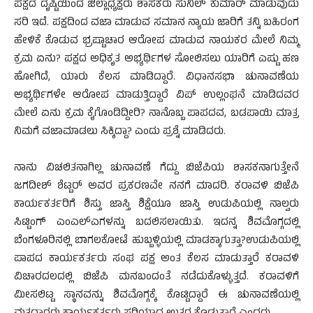
ಪಕ್ಷದ ದೃಷ್ಟಿಯಿಂದ ಜಿಲ್ಲಾಧ್ಯಕ್ಷರು ಶಾಸಕರು ಸುನಿಲ್ ಕುಮಾರ್ ಮಾಡುವುದು
ಸರಿ ಇದೆ. ಪಕ್ಷದಿಂದ ವಜಾ ಮಾಡುವ ಸಮಾನ ನ್ಯಾಯ ಜಾರಿಗೆ ತನ್ನಿ ಬಹಿರಂಗ
ಹೇಳಿಕೆ ಕೊಡುವ ಭ್ರಷ್ಟಾಚಾರ ಆರೋಪ ಮಾಡುವ ನಾಯಕರ ಮೇಲೆ ನಿಮ್ಮ
ಕ್ರಮ ಏನು? ಪಕ್ಷದ ಅಧಿಕೃತ ಅಭ್ಯರ್ಥಿಗಳ ಸೋಲಿಸಲು ಯಾರಿಗೆ ಎಷ್ಟು ಹಣ
ಹೋಗಿದೆ, ಯಾರು ಕೆಲಸ ಮಾಡಿದ್ದಾರೆ. ವಿಧಾನಸಭಾ ಚುನಾವಣೆಯ
ಅಭ್ಯರ್ಥಿಗಳೇ ಆರೋಪ ಮಾಡುತ್ತಿದ್ದಾರೆ ವಿಪ್ ಉಲ್ಲಂಘನೆ ಮಾಡಿದವರ
ಮೇಲೆ ಏನು ಕ್ರಮ ಕೈಗೊಂಡಿದ್ದೀರಿ? ನಾನೊಬ್ಬ ಪಾಪದವ, ಬಡಪಾಯಿ ಮಾತ್ರ
ನಿಮಗೆ ವಜಾಮಾಡಲು ಸಿಕ್ಕಿದ್ದಾ? ಎಂದು ಪ್ರಶ್ನೆ ಮಾಡಿದರು.
ನಾನು ವಿಚಲಿತನಾಗಿಲ್ಲ ಚುನಾವಣೆ ಗೆದ್ದು ಬಿಜೆಪಿಯ ಶಾಸಕನಾಗುತ್ತೇನೆ
ಜಗದೀಶ್ ಶೆಟ್ಟರ್ ಅವರ ಪ್ರಕರಣವೇ ನನಗೆ ಮಾದರಿ. ಕರಾವಳಿ ಬಿಜೆಪಿ
ಕಾರ್ಯಕರ್ತರಿಗೆ ಶಿಸ್ತು ಜಾಸ್ತಿ ಶಿಕ್ಷೆಯೂ ಜಾಸ್ತಿ ಉಡುಪಿಯಲ್ಲಿ ನಾಲ್ವರು
ಸಿಟ್ಟಿಂಗ್ ಎಂಎಲ್ಎಗಳನ್ನು ಬದಲಿಸಲಾಯಿತು. ಇದನ್ನ ಶಿವಮೊಗ್ಗದಲ್ಲಿ
ಬೆಂಗಳೂರಿನಲ್ಲಿ ಬಾಗಲಕೋಟೆ ಹುಬ್ಬಳ್ಳಿಯಲ್ಲಿ ಮಾಡಕ್ಕಾಗುತ್ತಾ?ಉಡುಪಿಯಲ್ಲಿ
ಪಾಪದ ಕಾರ್ಯಕರ್ತರು ಸಂಘ ಪಕ್ಷ ಅಂತ ಕೆಲಸ ಮಾಡುತ್ತಾರೆ ಕರಾವಳಿ
ವಿಚಾರದಲದಲ್ಲಿ ಬಿಜೆಪಿ ಮನಬಂದಂತೆ ನಡೆದುಕೊಳ್ಳುತ್ತದೆ. ಕರಾವಳಿಗೆ
ಮೀಸಲಿಟ್ಟ ಸ್ಥಾನವನ್ನು ಶಿವಮೊಗ್ಗಕ್ಕೆ ಕೊಟ್ಟಿದ್ದಾರೆ ಈ ಚುನಾವಣೆಯಲ್ಲಿ