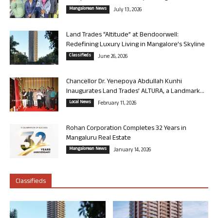
Mangalorean News
July 13, 2026
Land Trades “Altitude” at Bendoorwell:
Redefining Luxury Living in Mangalore’s Skyline
Classifieds
June 26, 2026
Chancellor Dr. Yenepoya Abdullah Kunhi
Inaugurates Land Trades’ ALTURA, a Landmark...
Local News
February 11, 2026
Rohan Corporation Completes 32 Years in
Mangaluru Real Estate
Mangalorean News
January 14, 2026
Classifieds