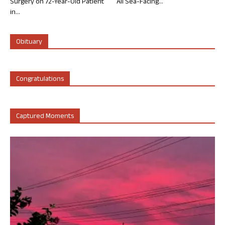
Surgery on 72-Year-Old Patient
All Sea-Facing...
in...
Obituary
Congratulations
Captured Moments