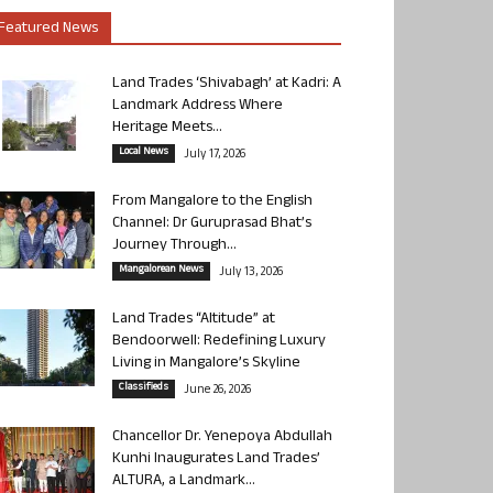
Featured News
Land Trades ‘Shivabagh’ at Kadri: A
Landmark Address Where
Heritage Meets...
Local News
July 17, 2026
From Mangalore to the English
Channel: Dr Guruprasad Bhat’s
Journey Through...
Mangalorean News
July 13, 2026
Land Trades “Altitude” at
Bendoorwell: Redefining Luxury
Living in Mangalore’s Skyline
Classifieds
June 26, 2026
Chancellor Dr. Yenepoya Abdullah
Kunhi Inaugurates Land Trades’
ALTURA, a Landmark...