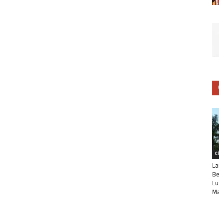
C
La
Be
Lu
Ma