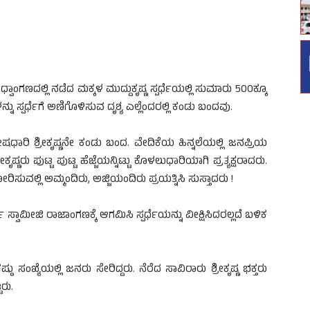
ಂಗಣದಲ್ಲಿ ನಡೆದ ಮಕ್ಕಳ ಮುದ್ದುಕೃಷ್ಣ ಸ್ಪರ್ಧೆಯಲ್ಲಿ ಸುಮಾರು 500ಕ್ಕೂ
ನು ಸ್ಪರ್ಧೆಗೆ ಅಣಿಗೊಳಿಸುವ ದೃಶ್ಯ ಎಲ್ಲೆಂದರಲ್ಲಿ ಕಂಡು ಬಂದವು.
 ವೇಷಧಾರಿ ಶ್ರೀಕೃಷ್ಣನೇ ಕಂಡು ಬಂದ. ವೇದಿಕೆಯ ಹಿನ್ನಲೆಯಲ್ಲಿ ಜನಪ್ರಿಯ
ೀಕೃಷ್ಣರು ಪುಟ್ಟ ಪುಟ್ಟ ಹೆಜ್ಜೆಯನ್ನಿಟ್ಟು ಕೊಳಲುಧಾರಿಯಾಗಿ ಪ್ರತ್ಯಕ್ಷರಾದರು.
ರಿಸುವಲ್ಲಿ ಅಮ್ಮಂದಿರು, ಅಜ್ಜಿಯಂದಿರು ಪ್ರಯತ್ನಿಸಿ ಸುಸ್ತಾದರು !
ಾಮೀಜಿ ರಾಜಾಂಗಣಕ್ಕೆ ಆಗಮಿಸಿ ಸ್ಪರ್ಧೆಯನ್ನು ವೀಕ್ಷಿಸಿದರಲ್ಲದೆ ಬಳಿಕ
ಠು ಸಂಖ್ಯೆಯಲ್ಲಿ ಜನರು ಸೇರಿದ್ದರು. ನೆರೆದ ಸಾವಿರಾರು ಶ್ರೀಕೃಷ್ಣ ಭಕ್ತರು
ರು.