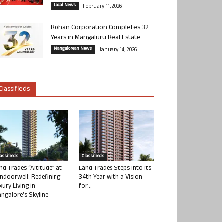
Local News
February 11, 2026
Rohan Corporation Completes 32
Years in Mangaluru Real Estate
Mangalorean News
January 14, 2026
Classifieds
lassifieds
Classifieds
nd Trades “Altitude” at
Land Trades Steps into its
ndoorwell: Redefining
34th Year with a Vision
xury Living in
for...
ngalore’s Skyline