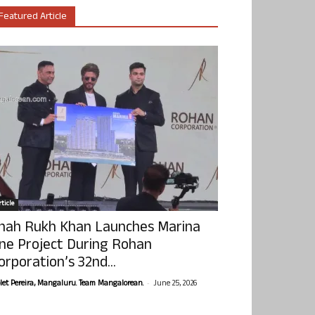
Featured Article
ticle
hah Rukh Khan Launches Marina
ne Project During Rohan
orporation’s 32nd...
-
olet Pereira, Mangaluru. Team Mangalorean.
June 25, 2026