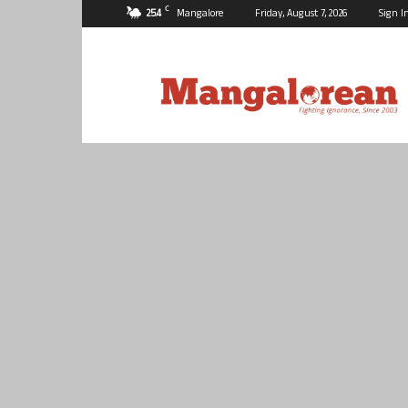
C
25.4
Mangalore
Friday, August 7, 2026
Sign I
Mangalorean.com