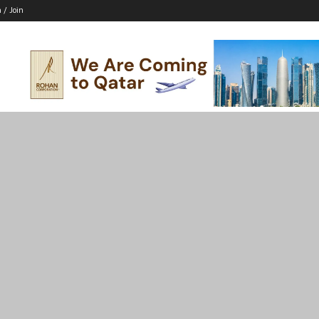
n / Join