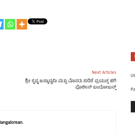
Next Articles
U
ಶ್ರೀ ಕೃಷ್ಣ ಜನ್ಮಾಷ್ಟಮಿ ಮತ್ತು ಮೊಸರು ಕುಡಿಕೆ ಪ್ರಯುಕ್ತ ಬಿಗಿ
ಪೊಲೀಸ್ ಬಂದೋಬಸ್ತ್
P
Mangalorean.