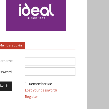
Members Login
sername
assword
Remember Me
Lost your password?
Register