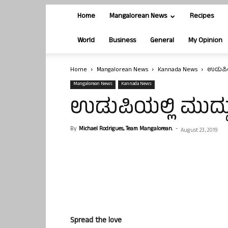
Home
Mangalorean News
Recipes
World
Business
General
My Opinion
Home
Mangalorean News
Kannada News
ಉಡುಪಿಯಲ
Mangalorean News
Kannada News
ಉಡುಪಿಯಲ್ಲಿ ಮುದ್ದು
By
Michael Rodrigues, Team Mangalorean.
-
August 23, 2019
Spread the love