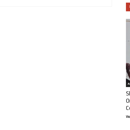
Ar
S
O
C
Vi