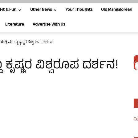
Fit & Fun
Other News
Your Thoughts
Old Mangalorean
Literature
Advertise With Us
್ಲಿ ಮುದ್ದು ಕೃಷ್ಣರ ವಿಶ್ವರೂಪ ದರ್ಶನ!
 ಕೃಷ್ಣರ ವಿಶ್ವರೂಪ ದರ್ಶನ!
Co