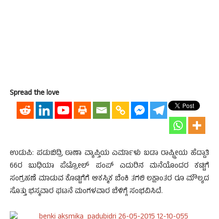
Spread the love
ಉಡುಪಿ: ಪಡುಬಿದ್ರಿ ಠಾಣಾ ವ್ಯಾಪ್ತಿಯ ಎರ್ಮಾಳು ಬಡಾ ರಾಷ್ಟ್ರೀಯ ಹೆದ್ದಾತಿ
66ರ ಬುಧಿಯಾ ಪೆಟ್ರೋಲ್ ಪಂಪ್ ಎದುರಿನ ಮನೆಯೊಂದರ ಕಟ್ಟಿಗೆ
ಸಂಗ್ರಹಣೆ ಮಾಡುವ ಕೊಟ್ಟಿಗೆಗೆ ಆಕಸ್ಮಿಕ ಬೆಂಕಿ ತಗಲಿ ಲಕ್ಷಾಂತರ ರೂ ಮೌಲ್ಯದ
ಸೊತ್ತು ಭಸ್ಮವಾರ ಘಟನೆ ಮಂಗಳವಾರ ಬೆಳಿಗ್ಗೆ ಸಂಭವಿಸಿದೆ.