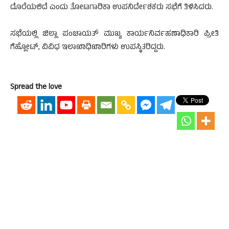
ದೊರೆಯಲಿದೆ ಎಂದು ತೋಟಗಾರಿಕಾ ಉಪನಿರ್ದೇಶಕರು ಸಭೆಗೆ ತಿಳಿಸಿದರು.
ಸಭೆಯಲ್ಲಿ ಜಿಲ್ಲಾ ಪಂಚಾಯತ್ ಮುಖ್ಯ ಕಾರ್ಯನಿರ್ವಹಣಾಧಿಕಾರಿ ಪ್ರೀತಿ
ಗೆಹ್ಲೋಟ್, ವಿವಿಧ ಇಲಾಖಾಧಿಖಾರಿಗಳು ಉಪಸ್ಥಿತರಿದ್ದರು.
Spread the love