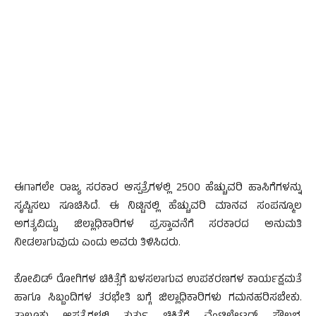
ಈಗಾಗಲೇ ರಾಜ್ಯ ಸರಕಾರ ಆಸ್ಪತ್ರೆಗಳಲ್ಲಿ 2500 ಹೆಚ್ಚುವರಿ ಹಾಸಿಗೆಗಳನ್ನು
ಸೃಷ್ಟಿಸಲು ಸೂಚಿಸಿದೆ. ಈ ನಿಟ್ಟಿನಲ್ಲಿ ಹೆಚ್ಚುವರಿ ಮಾನವ ಸಂಪನ್ಮೂಲ
ಅಗತ್ಯವಿದ್ದು, ಜಿಲ್ಲಾಧಿಕಾರಿಗಳ ಪ್ರಸ್ತಾವನೆಗೆ ಸರಕಾರದ ಅನುಮತಿ
ನೀಡಲಾಗುವುದು ಎಂದು ಅವರು ತಿಳಿಸಿದರು.
ಕೋವಿಡ್ ರೋಗಿಗಳ ಚಿಕಿತ್ಸೆಗೆ ಬಳಸಲಾಗುವ ಉಪಕರಣಗಳ ಕಾರ್ಯಕ್ಷಮತೆ
ಹಾಗೂ ಸಿಬ್ಬಂದಿಗಳ ತರಭೇತಿ ಬಗ್ಗೆ ಜಿಲ್ಲಾಧಿಕಾರಿಗಳು ಗಮನಹರಿಸಬೇಕು.