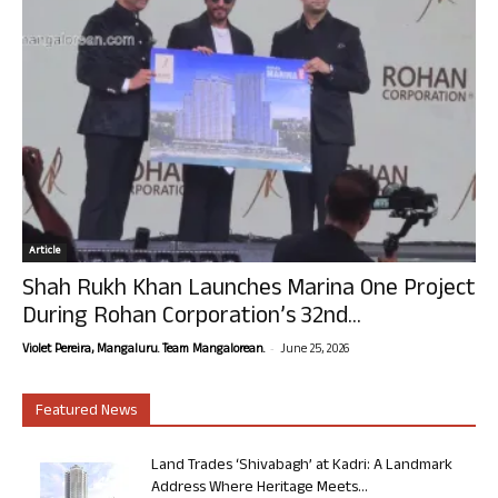
Article
Shah Rukh Khan Launches Marina One Project
During Rohan Corporation’s 32nd...
-
Violet Pereira, Mangaluru. Team Mangalorean.
June 25, 2026
Featured News
Land Trades ‘Shivabagh’ at Kadri: A Landmark
Address Where Heritage Meets...