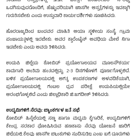
ತಾಲೂಕು ಆಸ್ಪತ್ರೆಗಳಲ್ಲಿ ತುರ್ತು ಚಿಕಿತ್ಸೆಗೆ ವೆಂಟಿಲೇಟರ್ ಸೌಲಭ್ಯ
ಒದಗಿಸುವುದರೊಂದಿಗೆ, ಹೆಚ್ಚುವರಿಯಾಗಿ ಖಾಸಗೀ ಆಸ್ಪತ್ರೆಗಳನ್ನು ಇದಕ್ಕಾಗಿ
ಗುರುತಿಸಬೇಕು ಎಂದು ಉಸ್ತುವಾರಿ ಕಾರ್ಯದರ್ಶಿಗಳು ಸೂಚಿಸಿದರು.
ಹೊರರಾಜ್ಯದಿಂದ ಬಂದವರ ಮಾಹಿತಿ ಆಯಾ ಸ್ಥಳೀಯ ಸಂಸ್ಥೆ, ಗ್ರಾಮ
ಪಂಚಾಯತ್ಗಳಲ್ಲಿ ಇರಬೇಕು. ಅವರ ಕ್ವಾರೆಂಟೈನ್ ಅವಧಿಯ ಮೇಲೆ ನಿಗಾ
ಇಡಬೇಕು ಎಂದು ಅವರು ತಿಳಿಸಿದರು.
ಉಡುಪಿ ಜಿಲ್ಲೆಯ ಕೋವಿಡ್ ಪ್ರಯೋಗಾಲಯದ ಮೂಲಸೌಕರ್ಯ
ಕಾಮಗಾರಿ ಅಂತಿಮ ಹಂತದಲ್ಲಿದ್ದು, 2-3 ದಿನಗಳೊಳಗೆ ಪೂರ್ಣಗೊಳ್ಳಲಿದೆ.
ಬಳಿಕ ಪ್ರಯೋಗಾಲಯದಲ್ಲಿ ಅಗತ್ಯ ಉಪಕರಣಗಳ ಅಳವಡಿಕೆಯಾಗಿ,
ಪ್ರಯೋಗಾಲಯದಲ್ಲಿ ಗಂಟಲ ದ್ರವ ಪರೀಕ್ಷೆ ಉಡುಪಿಯಲ್ಲಿಯೇ
ಆರಂಭಗೊಳ್ಳಲಿದೆ ಎಂದು ಜಿಲ್ಲಾಧಿಕಾರಿ ಜಿ.ಜಗದೀಶ್ ತಿಳಿಸಿದರು.
ಉದ್ಯಮಿಗಳಿಗೆ ನೆರವು: ಬ್ಯಾಂಕರ್ಗಳ ಜತೆ ಸಭೆ
ಕೋವಿಡ್ ಹಿನ್ನೆಲೆಯಲ್ಲಿ ಸಣ್ಣ ಹಾಗೂ ಮಧ್ಯಮ ಕೈಗಾರಿಕೆ, ಉದ್ಯಮಿಗಳಿಗೆ
ಕೇಂದ್ರ ಸರಕಾರ ಘೋಷಿಸಿರುವ ಹಣಕಾಸು ನೆರವು ಯೋಜನೆ ಜಾರಿಗೆ
ಜಿಲ್ಲೆಯಲ್ಲಿ ಕೆಲವು ಖಾಸಗೀ ಬ್ಯಾಂಕುಗಳು ಸ್ಪಂದಿಸುತ್ತಿಲ್ಲ ಎಂಬ ಬಗ್ಗೆ ದೂರುಗಳು