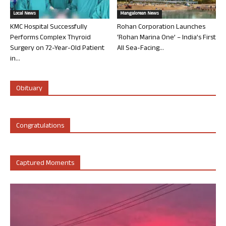
Local News
Mangalorean News
KMC Hospital Successfully
Rohan Corporation Launches
Performs Complex Thyroid
‘Rohan Marina One’ – India’s First
Surgery on 72-Year-Old Patient
All Sea-Facing...
in...
Obituary
Congratulations
Captured Moments