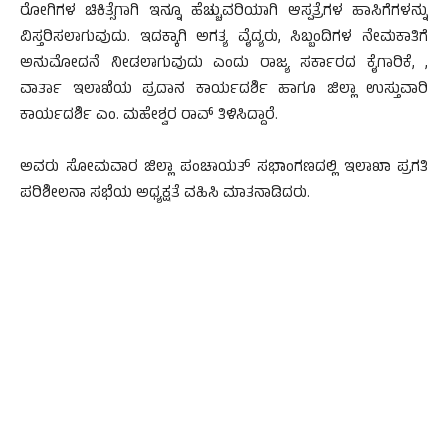
ರೋಗಿಗಳ ಚಿಕಿತ್ಸೆಗಾಗಿ ಇನ್ನೂ ಹೆಚ್ಚುವರಿಯಾಗಿ ಆಸ್ಪತ್ರೆಗಳ ಹಾಸಿಗೆಗಳನ್ನು
ವಿಸ್ತರಿಸಲಾಗುವುದು. ಇದಕ್ಕಾಗಿ ಅಗತ್ಯ ವೈದ್ಯರು, ಸಿಬ್ಬಂದಿಗಳ ನೇಮಕಾತಿಗೆ
ಅನುಮೋದನೆ ನೀಡಲಾಗುವುದು ಎಂದು ರಾಜ್ಯ ಸರ್ಕಾರದ ಕೈಗಾರಿಕೆ, ,
ವಾರ್ತಾ ಇಲಾಖೆಯ ಪ್ರದಾನ ಕಾರ್ಯದರ್ಶಿ ಹಾಗೂ ಜಿಲ್ಲಾ ಉಸ್ತುವಾರಿ
ಕಾರ್ಯದರ್ಶಿ ಎಂ. ಮಹೇಶ್ವರ ರಾವ್ ತಿಳಿಸಿದ್ದಾರೆ.
ಅವರು ಸೋಮವಾರ ಜಿಲ್ಲಾ ಪಂಚಾಯತ್ ಸಭಾಂಗಣದಲ್ಲಿ ಇಲಾಖಾ ಪ್ರಗತಿ
ಪರಿಶೀಲನಾ ಸಭೆಯ ಅಧ್ಯಕ್ಷತೆ ವಹಿಸಿ ಮಾತನಾಡಿದರು.