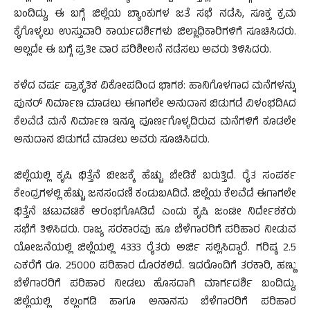
ಬಂದಿದ್ದು, ಈ ಬಗ್ಗೆ ಜಿಲ್ಲೆಯ ಬ್ಯಾಂಕುಗಳ ಜತೆ ಸಭೆ ನಡೆಸಿ, ಸೂಕ್ತ ಕ್ರಮ
ಕೈಗೊಳ್ಳಲು ಉಸ್ತುವಾರಿ ಕಾರ್ಯದರ್ಶಿಗಳು ಜಿಲ್ಲಾಧಿಕಾರಿಗಳಿಗೆ ಸೂಚಿಸಿದರು.
ಅಲ್ಲದೇ ಈ ಬಗ್ಗೆ ಪ್ರತೀ ವಾರ ಪರಿಶೀಲನೆ ನಡೆಸಲು ಅವರು ತಿಳಿಸಿದರು.
ಕಳೆದ ವರ್ಷ ಪ್ರಾಕೃತಿಕ ವಿಕೋಪದಿಂದ ಭಾಗಶ: ಹಾನಿಗೊಳಗಾದ ಮನೆಗಳನ್ನು
ಪುನರ್ ನಿರ್ಮಾಣ ಮಾಡಲು ಈಗಾಗಲೇ ಅನುದಾನ ಬಿಡುಗಡೆ ವಿಳಂಭದಿAದ
ಕೆಲವೆಡೆ ಮನೆ ನಿರ್ಮಾಣ ಇನ್ನೂ ಪೂರ್ಣಗೊಳ್ಳದಿರುವ ಮನೆಗಳಿಗೆ ಕೂಡಲೇ
ಅನುದಾನ ಬಿಡುಗಡೆ ಮಾಡಲು ಅವರು ಸೂಚಿಸಿದರು.
ಜಿಲ್ಲೆಯಲ್ಲಿ ಕೃಷಿ ಭಿತ್ತೆನೆ ಬೀಜಕ್ಕೆ ಹೆಚ್ಚು ಬೇಡಿಕೆ ಬರುತ್ತಿದೆ. ರೈತ ಸಂಪರ್ಕ
ಕೇಂದ್ರಗಳಲ್ಲಿ ಹೆಚ್ಚು ಜನಸಂದಣಿ ಕಂಡುಬAದಿದೆ. ಜಿಲ್ಲೆಯ ಕೆಲವೆಡೆ ಈಗಾಗಲೇ
ಭಿತ್ತೆನೆ ಚಟುವಟಿಕೆ ಆರಂಭಗೊAಡಿದೆ ಎಂದು ಕೃಷಿ ಜಂಟೀ ನಿರ್ದೇಶಕರು
ಸಭೆಗೆ ತಿಳಿಸಿದರು. ರಾಜ್ಯ ಸರಕಾರವು ಹೂ ಬೆಳೆಗಾರರಿಗೆ ಪರಿಹಾರ ನೀಡುವ
ಯೋಜನೆಯಲ್ಲಿ ಜಿಲ್ಲೆಯಲ್ಲಿ 4333 ರೈತರು ಅರ್ಜಿ ಸಲ್ಲಿಸಿದ್ದಾರೆ. ಗರಿಷ್ಠ 2.5
ಎಕರೆಗೆ ರೂ. 25000 ಪರಿಹಾರ ದೊರಕಲಿದೆ. ಇದರೊಂದಿಗೆ ತರಕಾರಿ, ಹಣ್ಣು
ಬೆಳೆಗಾರರಿಗೆ ಪರಿಹಾರ ನೀಡಲು ಹೊಸದಾಗಿ ಮಾರ್ಗದರ್ಶಿ ಬಂದಿದ್ದು,
ಜಿಲ್ಲೆಯಲ್ಲಿ ಕಲ್ಲಂಗಡಿ ಹಾಗೂ ಅನಾನಸು ಬೆಳೆಗಾರರಿಗೆ ಪರಿಹಾರ