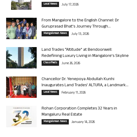
Local News
July 17, 2026
From Mangalore to the English Channel: Dr
Guruprasad Bhat’s Journey Through...
Mangalorean News
July 13, 2026
Land Trades “Altitude” at Bendoorwell:
Redefining Luxury Living in Mangalore’s Skyline
Classifieds
June 26, 2026
Chancellor Dr. Yenepoya Abdullah Kunhi
Inaugurates Land Trades’ ALTURA, a Landmark...
Local News
February 11, 2026
Rohan Corporation Completes 32 Years in
Mangaluru Real Estate
Mangalorean News
January 14, 2026