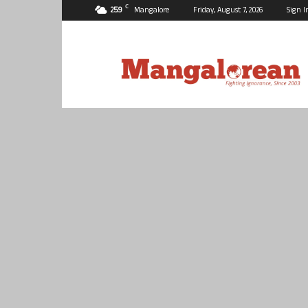
C
25.9
Mangalore
Friday, August 7, 2026
Sign I
Mangalorean.com