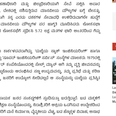
ಿಕಾರಿ ಮತ್ತು ಜಿಲ್ಲಾಧಿಕಾರಿಯಾಗಿ ಸೇವೆ ಸಲ್ಲಿಸಿ ಅಪಾರ
ಾಗ, ದೇಶದಲ್ಲಿ ನಶಿಸುತ್ತಿರುವ ಮಾನವೀಯ ಮೌಲ್ಯಗಳ ಬಗ್ಗೆ ಬೇಸತ್ತು,
ಣೆಗಾಗಿ ತನ್ನ ಎರಡು ದಶಕಗಳ ಸೇವಾವಧಿ ಉಳಿದಿರುವಾಗಲೇ ಹುದ್ದೆಗೆ
ತು ಮಾನವೀಯ ಮೌಲ್ಯಗಳ ಪರ ಜಾಗೃತಿ ಮೂಡಿಸಿದರು. ಲೋಕಸಭಾ
ಂದ ಲೋಕಸಭೆಗೆ ಸ್ಪರ್ಧಿಸಿ 5.72 ಲಕ್ಷ ಮತಗಳ ಭಾರಿ ಅಂತರದಿಂದ ಗೆದ್ದು
ಾರ್ಕಳದವರಾಗಿದ್ದು, ‘ದುಬೈಯ ನ್ಯಾಶ್ ಇಂಜಿನಿಯರಿಂಗ್’ ಹಾಗೂ
ು ‘ಸೂಪರ್ ಇಂಜಿನಿಯರಿಂಗ್ ಸರ್ವಿಸ್’ ಸಂಸ್ಥೆಗಳ ಮಾಲಕರು. 1975ರಲ್ಲಿ
ರ್ ಕಂಪೆನಿಯೊಂದರಲ್ಲಿ ಸೇಲ್ಸ್ ಮ್ಯಾನ್ ಆಗಿ ತಮ್ಮ ವೃತ್ತಿ ಜೀವನವನ್ನು
ಟುಕೊಂಡು ಆರಂಭಿಸಿದ ಸಣ್ಣ ಉದ್ಯಮವನ್ನು, ತಮ್ಮ ಪ್ರತಿಭೆ ಮತ್ತು ಕಠಿಣ
ನರಿಗೆ ಉದ್ಯೋಗ ನೀಡಿದಲ್ಲದೆ ಆ ಸಂಸ್ಥೆಯನ್ನು ದುಬೈಯ ಪ್ರತಿಷ್ಠಿತ
C
La
Be
Lu
ಕ ಜನರ ಸಂಕಷ್ಟಗಳಿಗೆ ಸ್ಪಂದಿಸುತ್ತಾ ಬರುತ್ತಿದ್ದಾರೆ. ಬಡ ಮಕ್ಕಳಿಗೆ
Ma
ಕ್ಷಣ ಸಂಸ್ಥೆಯೊಂದನ್ನು, ನಿರಾಶ್ರಿತರಿಗೆ ಆಶ್ರಯ ಒದಗಿಸುವ ಉದ್ದೇಶದಿಂದ
ಡವರಿಗೆ ಮನೆ ನಿರ್ಮಾಣ, ವೈದ್ಯಕೀಯ ವೆಚ್ಚ, ಬಡ ಹೆಣ್ಮಕ್ಕಳ ವಿವಾಹ, ಅನಾಥ