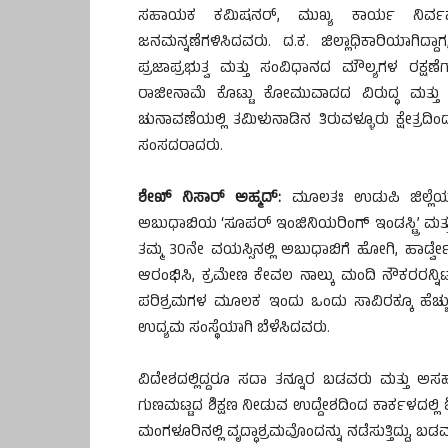
ಸಹಾಯಕ ಕಮಿಷನರ್, ಮುಖ್ಯ ಕಾರ್ಯ ನಿರ್ವಹಣಾಧ
ಜನಮನ್ನಣೆಗಳಿಸಿದವರು. ದ.ಕ. ಜಿಲ್ಲಾಧಿಕಾರಿಯಾಗಿದ್ದ
ಪ್ರಜಾಪ್ರಭುತ್ವ ಮತ್ತು ಸಂವಿಧಾನದ ಮೌಲ್ಯಗಳ ರಕ್ಷ
ರಾಜೀನಾಮೆ ಕೊಟ್ಟು ಕೋಮುವಾದದ ವಿರುದ್ಧ ಮತ್
ಚುನಾವಣೆಯಲ್ಲಿ ತಮಿಳುನಾಡಿನ ತಿರುವಳ್ಳೂರು ಕ್ಷೇತ್ರದಿ
ಸಂಸದರಾದರು.
ಶೇಖ್ ನಿಸಾರ್ ಅಹ್ಮದ್:
ಮೂಲತಃ ಉಡುಪಿ ಜಿಲ್ಲೆಯ ಕ
ಅಬುಧಾಬಿಯ ‘ಸೂಪರ್ ಇಂಜಿನಿಯರಿಂಗ್ ಇಂಡಸ್ಟ್ರಿ’ ಮತ್ತ
ತಮ್ಮ 30ನೇ ವಯಸ್ಸಿನಲ್ಲಿ ಅಬುಧಾಬಿಗೆ ಹೋಗಿ, ಹಾರ್ಡ್ವೇ
ಆರಂಭಿಸಿ, ಕ್ರಮೇಣ ಕೇವಲ ನಾಲ್ಕು ಮಂದಿ ನೌಕರರನ್ನಿಟ್
ಪರಿಶ್ರಮಗಳ ಮೂಲಕ ಇಂದು ಒಂದು ಸಾವಿರಕ್ಕೂ ಹೆಚ್ಚು ಜ
ಉದ್ಯಮ ಸಂಸ್ಥೆಯಾಗಿ ಬೆಳೆಸಿದವರು.
ವಿದೇಶದಲ್ಲಿದ್ದರೂ ಸದಾ ತನ್ನೂರ ಬಡವರು ಮತ್ತು ಅಸಹಾಯ
ಗುಣಮಟ್ಟದ ಶಿಕ್ಷಣ ನೀಡುವ ಉದ್ದೇಶದಿಂದ ಕಾರ್ಕಳದಲ್ಲಿ ಶಿ
ಮಂಗಳೂರಿನಲ್ಲಿ ವೃದ್ಧಾಶ್ರಮವೊಂದನ್ನು ನಡೆಸುತ್ತಿದ್ದು, ಬ