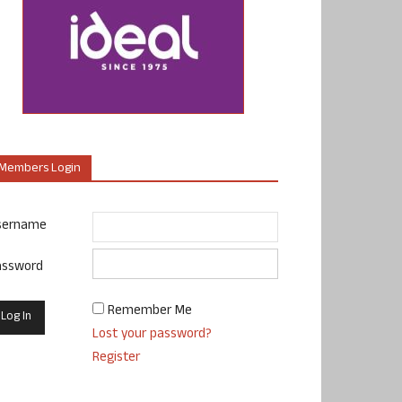
Members Login
sername
assword
Remember Me
Lost your password?
Register