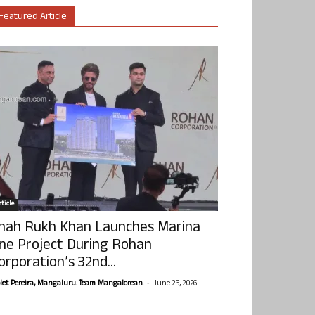
Featured Article
ticle
hah Rukh Khan Launches Marina
ne Project During Rohan
orporation’s 32nd...
-
olet Pereira, Mangaluru. Team Mangalorean.
June 25, 2026