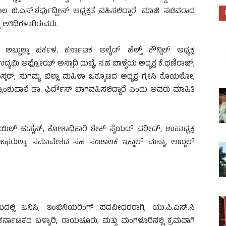
ಲ ಬಿ.ಎಸ್.ಶರ್ಫುದ್ದೀನ್ ಅಧ್ಯಕ್ಷತೆ ವಹಿಸಲಿದ್ದಾರೆ. ಮಾಜಿ ಸಚಿವರಾದ
 ಅತಿಥಿಗಳಾಗಿರುವರು.
ಬ್ದುಲ್ಲಾ ಪರ್ಕಳ, ಕರ್ನಾಟಕ ಅಲೈಡ್ ಹೆಲ್ತ್ ಕೌನ್ಸಿಲ್ ಅಧ್ಯಕ್ಷ
ದ್ಯಮಿ ಅಫ್ರೋಝ್ ಅಸ್ಸಾದಿ ದುಬೈ, ಸಹ ಬಾಳ್ವೆಯ ಅಧ್ಯಕ್ಷ ಕೆ.ಫಣಿರಾಜ್,
ರ್, ಸುಗಮ್ಯ ಜಿಲ್ಲಾ ಮಹಿಳಾ ಒಕ್ಕೂಟದ ಅಧ್ಯಕ್ಷ ಗ್ರೇಸಿ ಕೊಯಲೋ,
ಾಂಶುಪಾಲೆ ಡಾ. ಫಿರ್ದೌಸ್ ಭಾಗವಹಿಸಲಿದ್ದಾರೆ ಎಂದು ಅವರು ಮಾಹಿತಿ
ಇಸ್ಮಾಯಿಲ್ ಹುಸೈನ್, ಕೋಶಾಧಿಕಾರಿ ಶೇಕ್ ಸೈಯದ್ ಫರೀದ್, ಉಪಾಧ್ಯಕ್ಷ
ಿ.ಎಂ.ಜಫರುಲ್ಲಾ, ಸಮಾವೇಶದ ಸಹ ಸಂಚಾಲಕ ಇಕ್ಬಾಲ್ ಮನ್ನಾ, ಅಬ್ದುಲ್
ಲ್ಲಿ ಜನಿಸಿ, ಇಂಜಿನಿಯರಿಂಗ್ ಪದವೀಧರರಾಗಿ, ಯು.ಪಿ.ಎಸ್.ಸಿ
 ಕರ್ನಾಟಕದ ಬಳ್ಳಾರಿ, ರಾಯಚೂರು, ಮತ್ತು ಮಂಗಳೂರಿನಲ್ಲಿ ಕ್ರಮವಾಗಿ