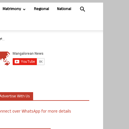
Matrimony
Regional
National
...
Advertise With Us
nnect over WhatsApp for more details