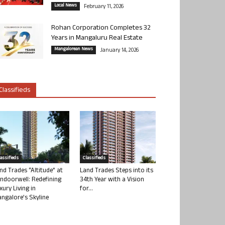
Local News
February 11, 2026
Rohan Corporation Completes 32
Years in Mangaluru Real Estate
Mangalorean News
January 14, 2026
Classifieds
lassifieds
Classifieds
nd Trades “Altitude” at
Land Trades Steps into its
ndoorwell: Redefining
34th Year with a Vision
xury Living in
for...
ngalore’s Skyline