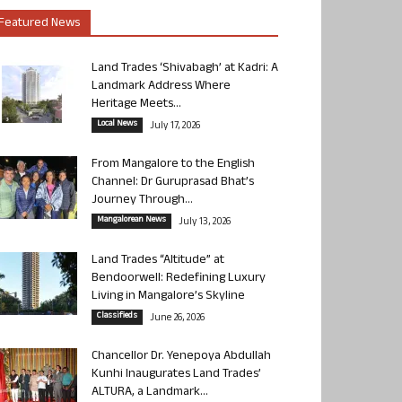
Featured News
Land Trades ‘Shivabagh’ at Kadri: A
Landmark Address Where
Heritage Meets...
Local News
July 17, 2026
From Mangalore to the English
Channel: Dr Guruprasad Bhat’s
Journey Through...
Mangalorean News
July 13, 2026
Land Trades “Altitude” at
Bendoorwell: Redefining Luxury
Living in Mangalore’s Skyline
Classifieds
June 26, 2026
Chancellor Dr. Yenepoya Abdullah
Kunhi Inaugurates Land Trades’
ALTURA, a Landmark...