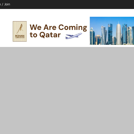
n / Join