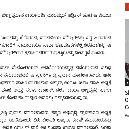
 ಜಿಲ್ಲಾ ಪ್ರಧಾನ ಕಾರ್ಯದರ್ಶಿ ಮುಹಮ್ಮದ್ ಇದ್ರೀಸ್ ಹೂಡೆ ಈ ವಿಷಯ
ಂಧವನ್ನು ಬೆಸೆಯುವ, ಮಾನವೀಯ ಮೌಲ್ಯಗಳನ್ನು ಎತ್ತಿ ಹಿಡಿಯುವ
ಸಗಳೊಂದಿಗೆ ಸಾಮುದಾಯಿಕ ಸೇವಾ ಚಟುವಟಿಕೆಗಳಲ್ಲಿ ನಿರತವಾಗಿದ್ದು, ಈ
ಲ್ಯಗಳಿಗಾಗಿ ಶ್ರಮಿಸಿದವರಿಗಾಗಿ ಪ್ರಶಸ್ತಿಗಳನ್ನು ನೀಡುತ್ತಿದೆ ಎಂದರು.
ಮಿಷನ್ ಮೆಮೋರಿಯಲ್ ಆಡಿಟೋರಿಯಮ್ನಲ್ಲಿ ನಡೆಯಲಿರುವ ವಿವಿಧ
ನ ಸಮಾರಂಭದಲ್ಲಿ ಈ ಪ್ರಶಸ್ತಿಗಳನ್ನು ಪ್ರದಾನ ಮಾಡಲಾಗುವುದು. ಇದೇ
ಸಾಧಕರಾದ ಸಾಹಿತಿ ಡಾ.ಗಣನಾಥ ಎಕ್ಕಾರ್, ಉಡುಪಿ ಜಿಪಂ ಮಾಜಿ ಅಧ್ಯಕ್ಷೆ
Ar
ಮಾಜಿ ಅಧ್ಯಕ್ಷೆ ಸರಳಾ ಕಾಂಚನ್, ದಲಿತ ನಾಯಕ ಅಣ್ಣಪ್ಪನಕ್ರೆ ಹಾಗೂ
S
ರ್ ಕೋಡಿ ಕುಂದಾಪುರ ಅವರನ್ನು ಸನ್ಮಾನಿಸಲಾಗುವುದು.
O
C
ಪ್ರಶಸ್ತಿ ಪ್ರದಾನ ಮಾಡಲಿರುವರು. ಕನ್ನಡ ಅಭಿವೃದ್ಧಿ ಪ್ರಾಧಿಕಾರದ ಅಧ್ಯಕ್ಷ
Vi
ಾರೆ. ಯೆನೆಪೋಯ ವಿವಿ ಕುಲಪತಿ ಅಬ್ದುಲ್ಲಾ ಕುಂಞಿ ಸಮಾವೇಶವನ್ನು
ಟದ ಅಧ್ಯಕ್ಷ ಯಾಸಿನ್ ಮಲ್ಪೆ ಅಭಿನಂದನಾ ಭಾಷಣ ಮಾಡಲಿದ್ದಾರೆ. ಬರಕಾ