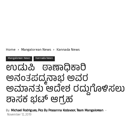
Home
Mangalorean News
Kannada News
Mangalorean News
Kannada News
ಉಡುಪಿ ಠಾಣಾಧಿಕಾರಿ
ಅನಂತಪದ್ಮನಾಭ ಅವರ
ಅಮಾನತು ಆದೇಶ ರದ್ದುಗೊಳಿಸಲು
ಶಾಸಕ ಭಟ್ ಆಗ್ರಹ
By
Michael Rodrigues, Pics By Prasanna Kodavoor, Team Mangalorean
-
November 12, 2019