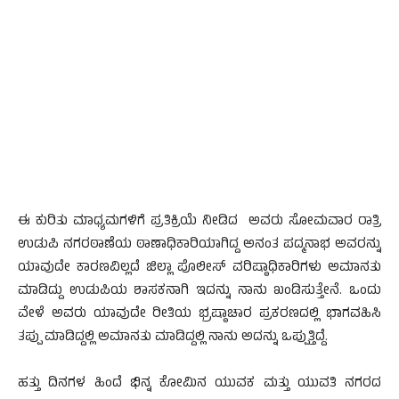
ಈ ಕುರಿತು ಮಾಧ್ಯಮಗಳಿಗೆ ಪ್ರತಿಕ್ರಿಯೆ ನೀಡಿದ ಅವರು ಸೋಮವಾರ ರಾತ್ರಿ
ಉಡುಪಿ ನಗರಠಾಣೆಯ ಠಾಣಾಧಿಕಾರಿಯಾಗಿದ್ದ ಅನಂತ ಪದ್ಮನಾಭ ಅವರನ್ನು
ಯಾವುದೇ ಕಾರಣವಿಲ್ಲದೆ ಜಿಲ್ಲಾ ಪೊಲೀಸ್ ವರಿಷ್ಠಾಧಿಕಾರಿಗಳು ಅಮಾನತು
ಮಾಡಿದ್ದು ಉಡುಪಿಯ ಶಾಸಕನಾಗಿ ಇದನ್ನು ನಾನು ಖಂಡಿಸುತ್ತೇನೆ. ಒಂದು
ವೇಳೆ ಅವರು ಯಾವುದೇ ರೀತಿಯ ಭ್ರಷ್ಠಾಚಾರ ಪ್ರಕರಣದಲ್ಲಿ ಭಾಗವಹಿಸಿ
ತಪ್ಪು ಮಾಡಿದ್ದಲ್ಲಿ ಅಮಾನತು ಮಾಡಿದ್ದಲ್ಲಿ ನಾನು ಅದನ್ನು ಒಪ್ಪುತ್ತಿದ್ದೆ.
ಹತ್ತು ದಿನಗಳ ಹಿಂದೆ ಭಿನ್ನ ಕೋಮಿನ ಯುವಕ ಮತ್ತು ಯುವತಿ ನಗರದ