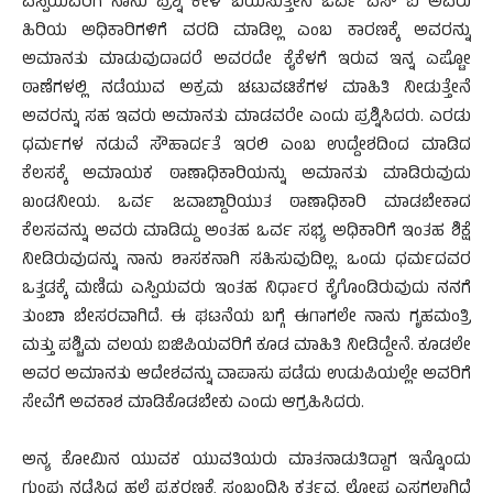
ಎಸ್ಪಿಯವರಿಗೆ ನಾನು ಪ್ರಶ್ನೆ ಕೇಳ ಬಯಸುತ್ತೇನೆ ಒರ್ವ ಎಸ್ ಐ ಅವರು
ಹಿರಿಯ ಅಧಿಕಾರಿಗಳಿಗೆ ವರದಿ ಮಾಡಿಲ್ಲ ಎಂಬ ಕಾರಣಕ್ಕೆ ಅವರನ್ನು
ಅಮಾನತು ಮಾಡುವುದಾದರೆ ಅವರದೇ ಕೈಕೆಳಗೆ ಇರುವ ಇನ್ನ ಎಷ್ಟೋ
ಠಾಣೆಗಳಲ್ಲಿ ನಡೆಯುವ ಅಕ್ರಮ ಚಟುವಟಿಕೆಗಳ ಮಾಹಿತಿ ನೀಡುತ್ತೇನೆ
ಅವರನ್ನು ಸಹ ಇವರು ಅಮಾನತು ಮಾಡವರೇ ಎಂದು ಪ್ರಶ್ನಿಸಿದರು. ಎರಡು
ಧರ್ಮಗಳ ನಡುವೆ ಸೌಹಾರ್ದತೆ ಇರಲಿ ಎಂಬ ಉದ್ದೇಶದಿಂದ ಮಾಡಿದ
ಕೆಲಸಕ್ಕೆ ಅಮಾಯಕ ಠಾಣಾಧಿಕಾರಿಯನ್ನು ಅಮಾನತು ಮಾಡಿರುವುದು
ಖಂಡನೀಯ. ಒರ್ವ ಜವಾಬ್ದಾರಿಯುತ ಠಾಣಾಧಿಕಾರಿ ಮಾಡಬೇಕಾದ
ಕೆಲಸವನ್ನು ಅವರು ಮಾಡಿದ್ದು ಅಂತಹ ಒರ್ವ ಸಭ್ಯ ಅಧಿಕಾರಿಗೆ ಇಂತಹ ಶಿಕ್ಷೆ
ನೀಡಿರುವುದನ್ನು ನಾನು ಶಾಸಕನಾಗಿ ಸಹಿಸುವುದಿಲ್ಲ. ಒಂದು ಧರ್ಮದವರ
ಒತ್ತಡಕ್ಕೆ ಮಣಿದು ಎಸ್ಪಿಯವರು ಇಂತಹ ನಿರ್ಧಾರ ಕೈಗೊಂಡಿರುವುದು ನನಗೆ
ತುಂಬಾ ಬೇಸರವಾಗಿದೆ. ಈ ಘಟನೆಯ ಬಗ್ಗೆ ಈಗಾಗಲೇ ನಾನು ಗೃಹಮಂತ್ರಿ
ಮತ್ತು ಪಶ್ಚಿಮ ವಲಯ ಐಜಿಪಿಯವರಿಗೆ ಕೂಡ ಮಾಹಿತಿ ನೀಡಿದ್ದೇನೆ. ಕೂಡಲೇ
ಅವರ ಅಮಾನತು ಆದೇಶವನ್ನು ವಾಪಾಸು ಪಡೆದು ಉಡುಪಿಯಲ್ಲೇ ಅವರಿಗೆ
ಸೇವೆಗೆ ಅವಕಾಶ ಮಾಡಿಕೊಡಬೇಕು ಎಂದು ಆಗ್ರಹಿಸಿದರು.
ಅನ್ಯ ಕೋಮಿನ ಯುವಕ ಯುವತಿಯರು ಮಾತನಾಡುತಿದ್ದಾಗ ಇನ್ನೊಂದು
ಗುಂಪು ನಡೆಸಿದ ಹಲ್ಲೆ ಪ್ರಕರಣಕ್ಕೆ ಸಂಬಂಧಿಸಿ ಕರ್ತವ್ಯ ಲೋಪ ಎಸಗಲಾಗಿದೆ