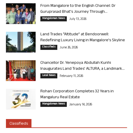
From Mangalore to the English Channel: Dr
Guruprasad Bhat’s Journey Through...
Mangalorean News
July 13, 2026
Land Trades “Altitude” at Bendoorwell:
Redefining Luxury Living in Mangalore’s Skyline
Classifieds
June 26, 2026
Chancellor Dr. Yenepoya Abdullah Kunhi
Inaugurates Land Trades’ ALTURA, a Landmark...
Local News
February 11, 2026
Rohan Corporation Completes 32 Years in
Mangaluru Real Estate
Mangalorean News
January 14, 2026
Classifieds