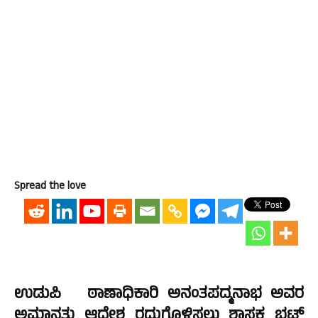
Spread the love
ಉಡುಪಿ ಠಾಣಾಧಿಕಾರಿ ಅನಂತಪದ್ಮನಾಭ ಅವರ
ಅಮಾನತು ಆದೇಶ ರದ್ದುಗೊಳಿಸಲು ಶಾಸಕ ಭಟ್