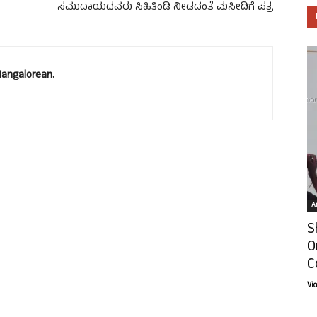
ಸಮುದಾಯದವರು ಸಿಹಿತಿಂಡಿ ನೀಡದಂತೆ ಮಸೀದಿಗೆ ಪತ್ರ
Mangalorean.
Ar
S
O
C
Vi