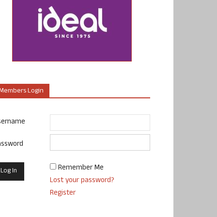
Members Login
sername
assword
Remember Me
Lost your password?
Register