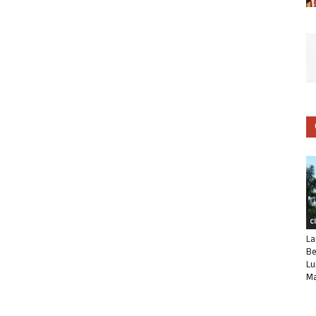
C
La
Be
Lu
Ma