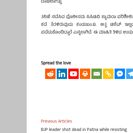
ದಾಖಲಾಗಿತ್ತು.
ತನಿಖೆ ನಡೆಸಿದ ಪೊಲೀಸರು ಸಿಸಿಟಿವಿ ಕ್ಯಾಮರಾ ಪರಿಶೀಲ
ಕಡೆ ತೆರಳಿರುವುದು ಕಂಡುಬಂತು. ಅತ್ತ ಟಿಕೆಟ್ ಇಲ್ಲ
ಪಡೆದುಕೊಂಡಿದ್ದಾರೆ ಎನ್ನಲಾಗಿದೆ. ಈ ಮಾಹಿತಿ ತಿಳಿದ ಉಡುಪ
Spread the love
Previous Articles
BJP leader shot dead in Patna while resisting