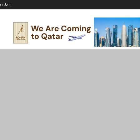
n / Join