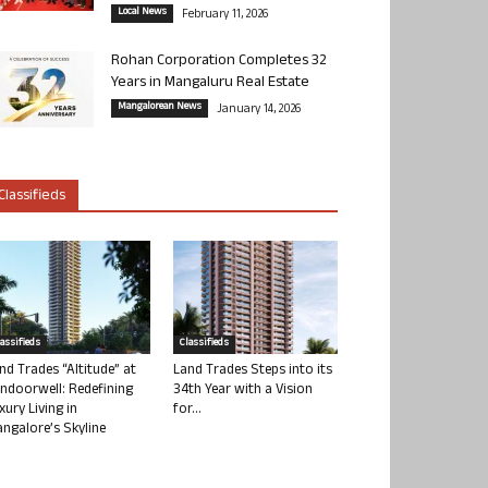
Local News
February 11, 2026
Rohan Corporation Completes 32
Years in Mangaluru Real Estate
Mangalorean News
January 14, 2026
Classifieds
lassifieds
Classifieds
nd Trades “Altitude” at
Land Trades Steps into its
ndoorwell: Redefining
34th Year with a Vision
xury Living in
for...
ngalore’s Skyline