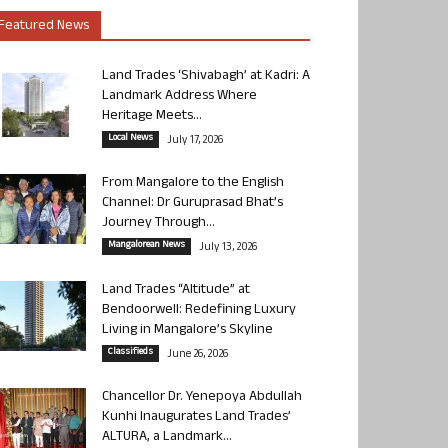
Featured News
Land Trades ‘Shivabagh’ at Kadri: A
Landmark Address Where
Heritage Meets...
Local News
July 17, 2026
From Mangalore to the English
Channel: Dr Guruprasad Bhat’s
Journey Through...
Mangalorean News
July 13, 2026
Land Trades “Altitude” at
Bendoorwell: Redefining Luxury
Living in Mangalore’s Skyline
Classifieds
June 26, 2026
Chancellor Dr. Yenepoya Abdullah
Kunhi Inaugurates Land Trades’
ALTURA, a Landmark...