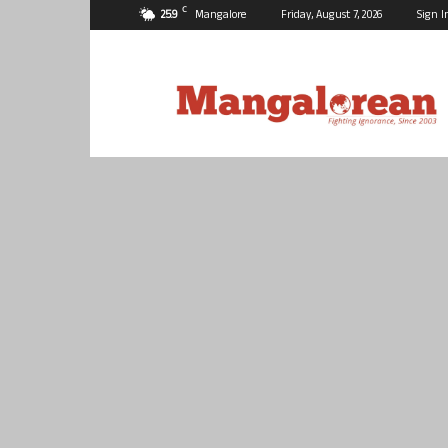
C
25.9
Mangalore
Friday, August 7, 2026
Sign I
Mangalorean.com