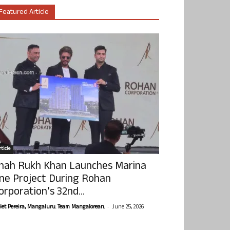
Featured Article
ticle
hah Rukh Khan Launches Marina
ne Project During Rohan
orporation’s 32nd...
-
olet Pereira, Mangaluru. Team Mangalorean.
June 25, 2026