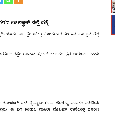
ಳದ ಪಾಲ್ಘಾಟ್ ನಲ್ಲಿ ಪತ್ತೆ
ಾರ್ಥಿಯೊರ್ವ ನಾಪತ್ತೆಯಾಗಿದ್ದು ಸೋಮವಾರ ಕೇರಳದ ಪಾಲ್ಘಾಟ್ ರೈಲ್ವೆ
ಡಿ ಬಾರಕೂರು ರಸ್ತೆಯ ನಿವಾಸಿ ಪ್ರಕಾಶ್ ಎಂಬವರ ಪುತ್ರ ಆರ್ಯ(13) ಎಂದು
ಶ್ ಕೋಚಿಂಗ್ ಇನ್ ಸ್ಟಿಟ್ಯೂಟ್ ಗೆಂದು ಹೋಗಿದ್ದ ಎಂಟನೇ ತರಗತಿಯ
ಾಗಿದ್ದನು. ಈ ಬಗ್ಗೆ ಉಡುಪಿ ಮಹಿಳಾ ಪೊಲೀಸ್ ಠಾಣೆಯಲ್ಲಿ ಪ್ರಕರಣ