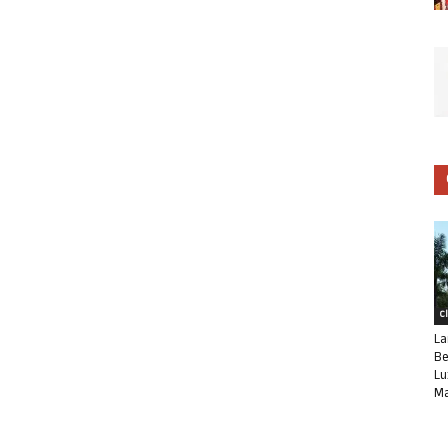
C
La
Be
Lu
Ma