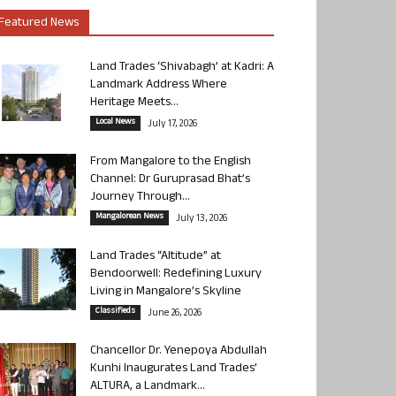
Featured News
Land Trades ‘Shivabagh’ at Kadri: A
Landmark Address Where
Heritage Meets...
Local News
July 17, 2026
From Mangalore to the English
Channel: Dr Guruprasad Bhat’s
Journey Through...
Mangalorean News
July 13, 2026
Land Trades “Altitude” at
Bendoorwell: Redefining Luxury
Living in Mangalore’s Skyline
Classifieds
June 26, 2026
Chancellor Dr. Yenepoya Abdullah
Kunhi Inaugurates Land Trades’
ALTURA, a Landmark...