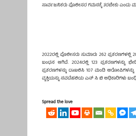
ಸಾರ್ವಜನಿಕರು ಪೊಲೀಸರ ಗಮನಕ್ಕೆ ತರಬೇಕು ಎಂದು ಮನವ
2022ರಲ್ಲಿ ಪೊಲೀಸರು ಸುಮಾರು 262 ಪ್ರಕರಣಗಳಲ್ಲಿ 282
ಬಂಧನ ಆಗಿದೆ. 2024ರಲ್ಲಿ 123 ಪ್ರಕರಣಗಳನ್ನು ಭೇ
ಪ್ರಕರಣಗಳನ್ನು ದಾಖಲಿಸಿ 107 ಮಂದಿ ಆರೋಪಿಗಳನ್ನು ಬಂಧಿಸಿ
ವ್ಯಕ್ತಿಯನ್ನು ನವದೆಹಲಿಯ ಎನ್ ಸಿ ಬಿ ಅಧಿಕಾರಿಗಳು ಬಂಧಿ
Spread the love