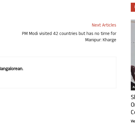
Next Articles
PM Modi visited 42 countries but has no time for
Manipur: Kharge
Mangalorean.
Ar
S
O
C
Vi