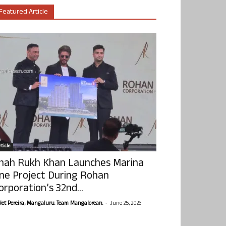
Featured Article
ticle
hah Rukh Khan Launches Marina
ne Project During Rohan
orporation’s 32nd...
-
olet Pereira, Mangaluru. Team Mangalorean.
June 25, 2026