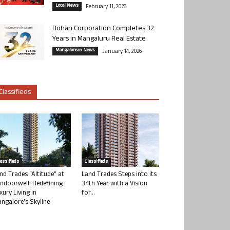
Local News
February 11, 2026
Rohan Corporation Completes 32
Years in Mangaluru Real Estate
Mangalorean News
January 14, 2026
Classifieds
lassifieds
Classifieds
nd Trades “Altitude” at
Land Trades Steps into its
ndoorwell: Redefining
34th Year with a Vision
xury Living in
for...
ngalore’s Skyline