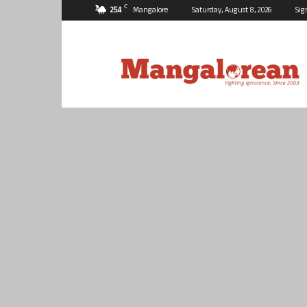
C
25.4
Mangalore
Saturday, August 8, 2026
Sig
Mangalorean.com