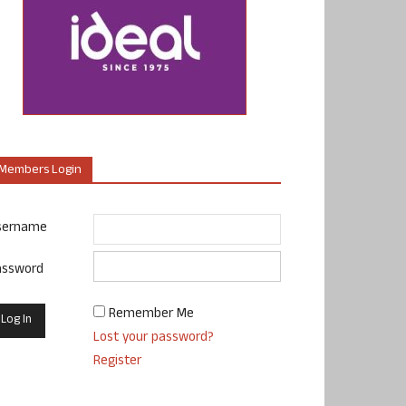
Members Login
sername
assword
Remember Me
Lost your password?
Register