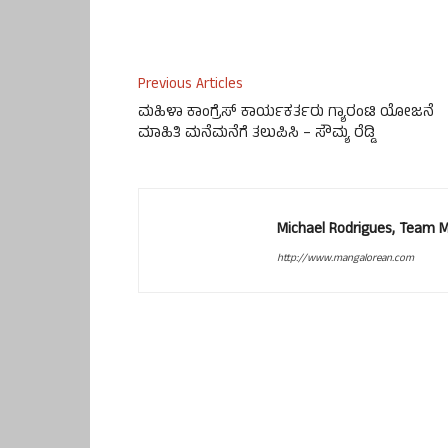
Previous Articles
ಮಹಿಳಾ ಕಾಂಗ್ರೆಸ್ ಕಾರ್ಯಕರ್ತರು ಗ್ಯಾರಂಟಿ ಯೋಜನೆ
ಮಾಹಿತಿ ಮನೆಮನೆಗೆ ತಲುಪಿಸಿ – ಸೌಮ್ಯ ರೆಡ್ಡಿ
Michael Rodrigues, Team 
http://www.mangalorean.com