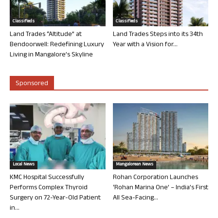
Classifieds
Classifieds
Land Trades “Altitude” at
Land Trades Steps into its 34th
Bendoorwell: Redefining Luxury
Year with a Vision for...
Living in Mangalore’s Skyline
Sponsored
Local News
Mangalorean News
KMC Hospital Successfully
Rohan Corporation Launches
Performs Complex Thyroid
‘Rohan Marina One’ – India’s First
Surgery on 72-Year-Old Patient
All Sea-Facing...
in...