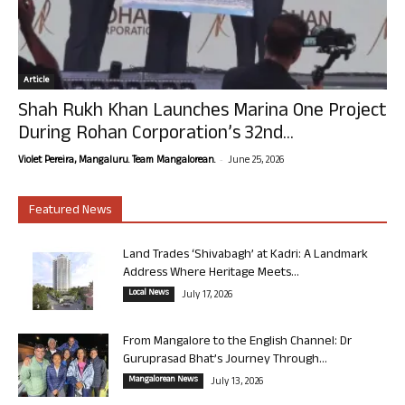
Article
Shah Rukh Khan Launches Marina One Project
During Rohan Corporation’s 32nd...
-
Violet Pereira, Mangaluru. Team Mangalorean.
June 25, 2026
Featured News
Land Trades ‘Shivabagh’ at Kadri: A Landmark
Address Where Heritage Meets...
Local News
July 17, 2026
From Mangalore to the English Channel: Dr
Guruprasad Bhat’s Journey Through...
Mangalorean News
July 13, 2026