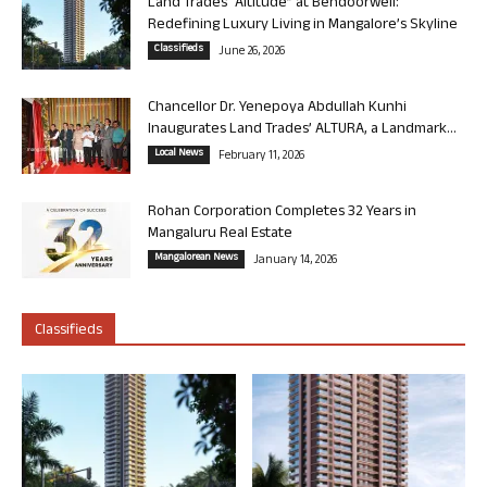
Land Trades “Altitude” at Bendoorwell:
Redefining Luxury Living in Mangalore’s Skyline
Classifieds
June 26, 2026
Chancellor Dr. Yenepoya Abdullah Kunhi
Inaugurates Land Trades’ ALTURA, a Landmark...
Local News
February 11, 2026
Rohan Corporation Completes 32 Years in
Mangaluru Real Estate
Mangalorean News
January 14, 2026
Classifieds