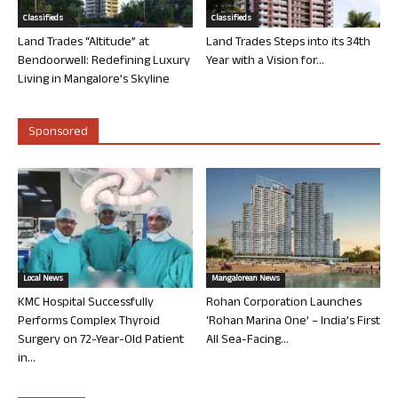
Classifieds
Classifieds
Land Trades “Altitude” at
Land Trades Steps into its 34th
Bendoorwell: Redefining Luxury
Year with a Vision for...
Living in Mangalore’s Skyline
Sponsored
Local News
Mangalorean News
KMC Hospital Successfully
Rohan Corporation Launches
Performs Complex Thyroid
‘Rohan Marina One’ – India’s First
Surgery on 72-Year-Old Patient
All Sea-Facing...
in...