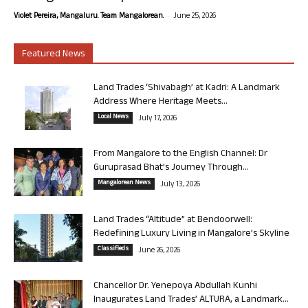
-
Violet Pereira, Mangaluru. Team Mangalorean.
June 25, 2026
Featured News
Land Trades ‘Shivabagh’ at Kadri: A Landmark
Address Where Heritage Meets...
Local News
July 17, 2026
From Mangalore to the English Channel: Dr
Guruprasad Bhat’s Journey Through...
Mangalorean News
July 13, 2026
Land Trades “Altitude” at Bendoorwell:
Redefining Luxury Living in Mangalore’s Skyline
Classifieds
June 26, 2026
Chancellor Dr. Yenepoya Abdullah Kunhi
Inaugurates Land Trades’ ALTURA, a Landmark...