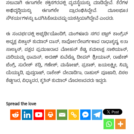
ಸಲುವಾಗಿ ಈಗಾಗಲೇ ಶಕ್ತಿನಗರದಲ್ಲಿ ವ್ಯವಸ್ಥೆಯನ್ನು ಮಾಡಿದ್ದೇವೆ. ಕೆರೆಗಳ
ಅಭಿವೃದ್ಧಿಯನ್ನು ಈಗಾಗಲೇ ಪ್ರಾರಂಭಿಸಿದ್ದೇವೆ. ಮೂಲಭೂತ
ಸೌಕರ್ಯಗಳನ್ನು ಒದಗಿಸಿಕೊಡುವಷ್ಟು ಯಶಸ್ವಿಯಾಗಿದ್ದೇವೆ ಎಂದರು.
ಈ ಸಂದರ್ಭದಲ್ಲಿ ಅಭ್ಯರ್ಥಿಯೊಂದಿಗೆ, ಮಂಗಳೂರು ನಗರ ಬ್ಲಾಕ್ ಕಾಂಗ್ರೆಸ್
ಅಧ್ಯಕ್ಷ ವಿಶ್ವಾಸ್ ಕುಮಾರ್ ದಾಸ್, ಕಾರ್ಪೋರೇಟರ್ಗಳಾದ ರಾಧಾಕೃಷ್ಣ, ಲತಾ
ಸಾಲ್ಯಾನ್, ಪಕ್ಷದ ಪ್ರಮುಖರಾದ ಮೋಹನ್ ಶೆಟ್ಟಿ, ಕಮಲಾಕ್ಷ ಸಾಲಿಯಾನ್,
ಮರಿಯಮ್ಮ ಥಾಮಸ್, ಅರುಣ್ ಕುವೆಲ್ಲೊ, ದೀಪಕ್ ಶ್ರೀಯಾನ್, ರಾಜೇಶ್
ಬೆಂಗ್ರೆ, ಸುರೇಶ್ ಕದ್ರಿ, ಗಣೇಶ್, ಮನೋಜ್, ಪ್ರಕಾಶ್, ಜಯಲಕ್ಷ್ಮೀ, ನಿಮ್ಯ
ಯೆಯ್ಯಾಡಿ, ಪುಷ್ಪರಾಜ್, ರಾಕೇಶ್ ದೇವಾಡಿಗಾ, ರಾಹುಲ್ ಪೂಜಾರಿ, ವಿಠಲ
ಶೆಟ್ಟಿಗಾರ, ವಿಧ್ಯಾದರ, ಕೃತಿನ್ ಕುಮಾರ್ ಮೊದಲಾದವರು ಇದ್ದರು.
Spread the love