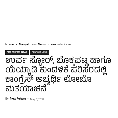
Home
Mangalorean News
Kannada News
Mangalorean News
Kannada News
ಉರ್ವ ಸ್ಟೋರ್, ಬೊಕ್ಕಪಟ್ಣ ಹಾಗೂ
ಯೆಯ್ಯಾಡಿ ಕುಂದಳಿಕೆ ಪರಿಸರದಲ್ಲಿ
ಕಾಂಗ್ರೆಸ್ ಅಭ್ಯರ್ಥಿ ಲೋಬೊ
ಮತಯಾಚನೆ
By
Press Release
-
May 7, 2018