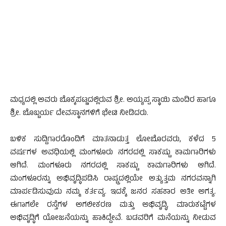
ಮಧ್ಯದಲ್ಲಿ ಅವರು ಬೊಕ್ಕಪಟ್ಣದಲ್ಲಿರುವ ಶ್ರೀ. ಅಯ್ಯಪ್ಪ ಸ್ಥಾಯಿ ಮಂದಿರ ಹಾಗೂ
ಶ್ರೀ. ಬೊಬ್ಬರ್ಯ ದೇವಸ್ಥಾನಗಳಿಗೆ ಭೇಟಿ ನೀಡಿದರು.
ಬಳಿಕ ಸುದ್ದಿಗಾರರೊಂದಿಗೆ ಮಾತನಾಡುತ್ತ ಲೋಬೊರವರು, ಕಳೆದ 5
ವರ್ಷಗಳ ಅವಧಿಯಲ್ಲಿ ಮಂಗಳೂರು ನಗರದಲ್ಲಿ ಸಾಕಷ್ಟು ಕಾಮಗಾರಿಗಳು
ಆಗಿದೆ. ಮಂಗಳೂರು ನಗರದಲ್ಲಿ ಸಾಕಷ್ಟು ಕಾಮಗಾರಿಗಳು ಆಗಿದೆ.
ಮಂಗಳೂರನ್ನು ಅಭಿವೃದ್ಧಿಪಡಿಸಿ ರಾಷ್ಟ್ರದಲ್ಲಿಯೇ ಅತ್ಯುತ್ತಮ ನಗರವನ್ನಾಗಿ
ಮಾರ್ಪಡಿಸುವುದು ನಮ್ಮ ಕರ್ತವ್ಯ. ಇದಕ್ಕೆ ಜನರ ಸಹಕಾರ ಅತೀ ಅಗತ್ಯ.
ಈಗಾಗಲೇ ರಸ್ತೆಗಳ ಅಗಲೀಕರಣ ಮತ್ತು ಅಭಿವೃದ್ಧಿ, ಮಾರುಕಟ್ಟೆಗಳ
ಅಭಿವೃದ್ಧಿಗೆ ಯೋಜನೆಯನ್ನು ಹಾಕಿದ್ದೇವೆ. ಬಡವರಿಗೆ ಮನೆಯನ್ನು ನೀಡುವ