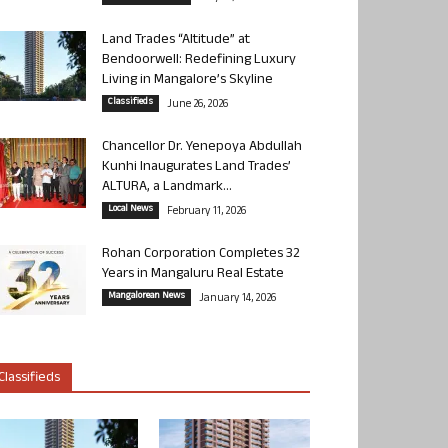
Land Trades “Altitude” at
Bendoorwell: Redefining Luxury
Living in Mangalore’s Skyline
Classifieds
June 26, 2026
Chancellor Dr. Yenepoya Abdullah
Kunhi Inaugurates Land Trades’
ALTURA, a Landmark...
Local News
February 11, 2026
Rohan Corporation Completes 32
Years in Mangaluru Real Estate
Mangalorean News
January 14, 2026
Classifieds