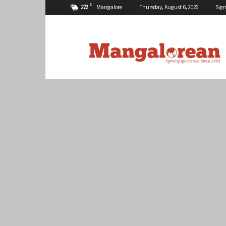
C
27.2
Mangalore
Thursday, August 6, 2026
Sign
Mangalorean.com