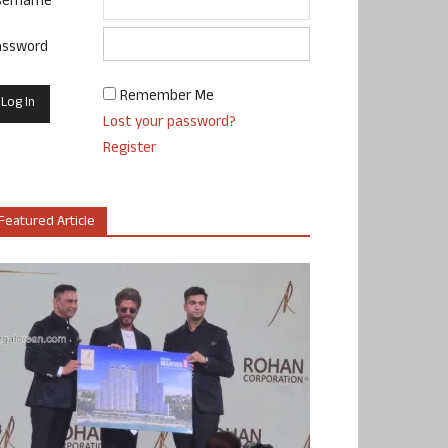
sername
assword
Remember Me
Lost your password?
Register
Featured Article