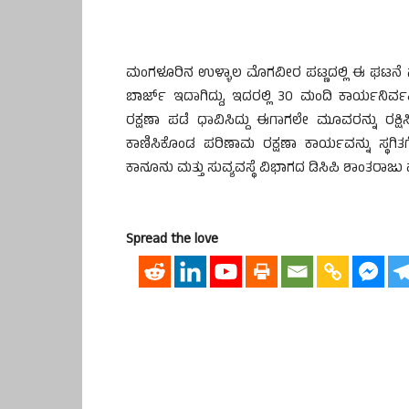
ಮಂಗಳೂರಿನ ಉಳ್ಳಾಲ ಮೊಗವೀರ ಪಟ್ಣದಲ್ಲಿ ಈ ಘಟನೆ ನಡೆ
ಬಾರ್ಜ್ ಇದಾಗಿದ್ದು, ಇದರಲ್ಲಿ 30 ಮಂದಿ ಕಾರ್ಯನಿರ್ವಹಿಸ
ರಕ್ಷಣಾ ಪಡೆ ಧಾವಿಸಿದ್ದು ಈಗಾಗಲೇ ಮೂವರನ್ನು ರಕ್ಷಿಸ
ಕಾಣಿಸಿಕೊಂಡ ಪರಿಣಾಮ ರಕ್ಷಣಾ ಕಾರ್ಯವನ್ನು ಸ್ಥಗಿತ
ಕಾನೂನು ಮತ್ತು ಸುವ್ಯವಸ್ಥೆ ವಿಭಾಗದ ಡಿಸಿಪಿ ಶಾಂತರಾಜು ಮಾ
Spread the love