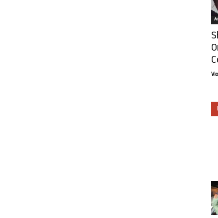
Ar
S
O
C
Vi