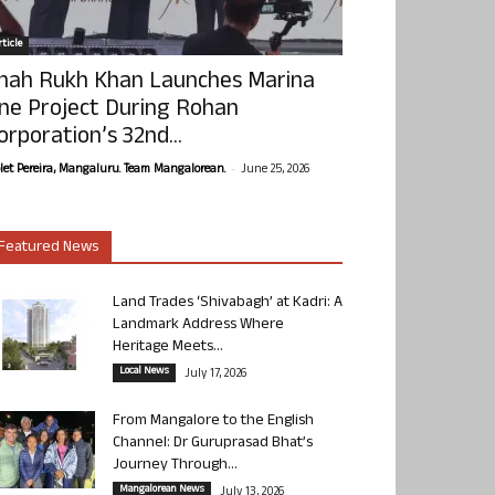
ticle
hah Rukh Khan Launches Marina
ne Project During Rohan
orporation’s 32nd...
-
olet Pereira, Mangaluru. Team Mangalorean.
June 25, 2026
Featured News
Land Trades ‘Shivabagh’ at Kadri: A
Landmark Address Where
Heritage Meets...
Local News
July 17, 2026
From Mangalore to the English
Channel: Dr Guruprasad Bhat’s
Journey Through...
Mangalorean News
July 13, 2026