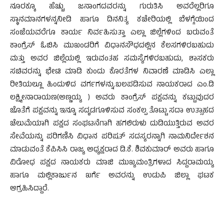
ನೂರಕ್ಕೂ ಹೆಚ್ಚು ಜನಾಂಗದವರನ್ನು ಗುರುತಿಸಿ ಅವರೆಲ್ಲರಿಗೂ
ಸ್ಥಾನಮಾನಗಳನ್ನನೀಡಿ ಹಾಗೂ ದಿನನಿತ್ಯ ಕಚೇರಿಯಲ್ಲಿ ಬೆಳಗ್ಗೆಯಿಂದ
ಸಂಜೆಯವರೆಗೂ ಕಾರ್ಯ ನಿರ್ವಹಿಸುತ್ತಾ ಎಲ್ಲಾ ಜಿಲ್ಲೆಗಳಿಂದ ಬರುವಂತೆ
ಕಾಂಗ್ರೆಸ್ ಓಬಿಸಿ ಮುಖಂಡರಿಗೆ ವಿಧಾನಸೌಧದಲ್ಲಿನ ಕೆಲಸಗಳಿರಬಹುದು
ಮತ್ತು ಅವರ ಜಿಲ್ಲೆಯಲ್ಲಿ ಇರುವಂತಹ ಸಮಸ್ಯೆಗಳಿರಬಹುದು, ಶಾಸಕರು
ಸಚಿವರನ್ನು ಭೇಟಿ ಮಾಡಿ ಕುಂದು ಕೊರತೆಗಳ ನಿವಾರಣೆ ಮಾಡಿಸಿ ಎಲ್ಲಾ
ರೀತಿಯಲ್ಲೂ ಹಿಂದುಳಿದ ವರ್ಗಗಳನ್ನು.ಬಲಪಡಿಸುವ ನಾಯಕರಾದ ಎಂ.ಡಿ
ಲಕ್ಷ್ಮೀನಾರಾಯಣ(ಅಣ್ಣಯ್ಯ ) ಅವರು ಕಾಂಗ್ರೆಸ್ ಪಕ್ಷವನ್ನು ಕಟ್ಟುವುದರ
ಜೊತೆಗೆ ಪಕ್ಷವನ್ನು ಇನ್ನೂ ಸದೃಡಗೂಳಿಸುವ ಸಂಕಲ್ಪ ತೊಟ್ಟು ಸದಾ ಉತ್ಸಾಹದ
ಚೆಲುಮೆಯಾಗಿ ಪಕ್ಷದ ಸಂಘಟನೆಗಾಗಿ ಹಗಲಿರುಳು ದುಡಿಯುತ್ತಿರುವ ಅವರ
ಸೇವೆಯನ್ನು ಪರಿಗಣಿಸಿ ವಿಧಾನ ಪರಿಷತ್ ಸದಸ್ಯರನ್ನಾಗಿ ನಾಮನಿರ್ದೇಶನ
ಮಾಡುವಂತೆ ಕೆಪಿಸಿಸಿ ರಾಜ್ಯ ಅಧ್ಯಕ್ಷರಾದ ಡಿ.ಕೆ. ಶಿವಕುಮಾರ್ ಅವರು ಹಾಗೂ
ವಿರೋಧ ಪಕ್ಷದ ನಾಯಕರು ಮಾಜಿ ಮುಖ್ಯಮಂತ್ರಿಗಳಾದ ಸಿದ್ದರಾಮಯ್ಯ
ಹಾಗೂ ಮಲ್ಲಿಕಾರ್ಜುನ ಖರ್ಗೆ ಅವರನ್ನು ಉಡುಪಿ ಜಿಲ್ಲಾ ಘಟಕ
ಆಗ್ರಹಿಸಿದ್ದಾರೆ.