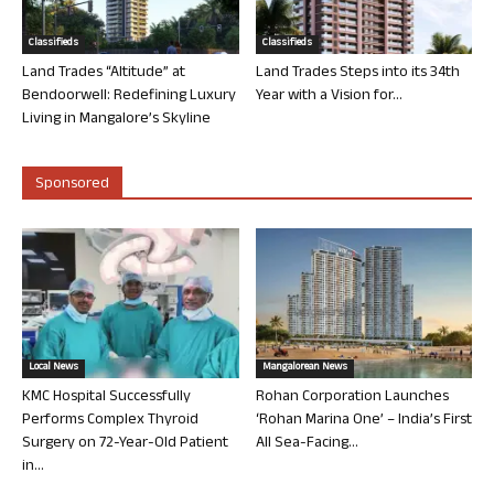
Classifieds
Classifieds
Land Trades “Altitude” at
Land Trades Steps into its 34th
Bendoorwell: Redefining Luxury
Year with a Vision for...
Living in Mangalore’s Skyline
Sponsored
Local News
Mangalorean News
KMC Hospital Successfully
Rohan Corporation Launches
Performs Complex Thyroid
‘Rohan Marina One’ – India’s First
Surgery on 72-Year-Old Patient
All Sea-Facing...
in...