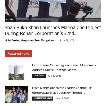
Article
Shah Rukh Khan Launches Marina One Project
During Rohan Corporation’s 32nd...
-
Violet Pereira, Mangaluru. Team Mangalorean.
June 25, 2026
Featured News
Land Trades ‘Shivabagh’ at Kadri: A Landmark
Address Where Heritage Meets...
Local News
July 17, 2026
From Mangalore to the English Channel: Dr
Guruprasad Bhat’s Journey Through...
Mangalorean News
July 13, 2026