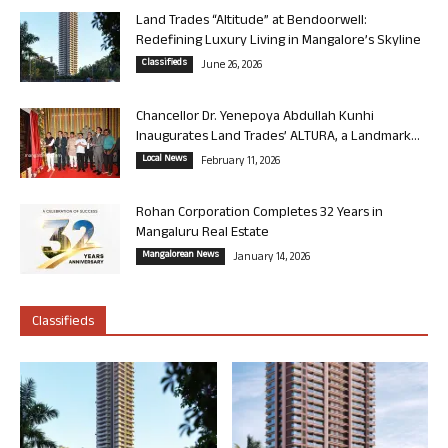
Land Trades “Altitude” at Bendoorwell:
Redefining Luxury Living in Mangalore’s Skyline
Classifieds
June 26, 2026
Chancellor Dr. Yenepoya Abdullah Kunhi
Inaugurates Land Trades’ ALTURA, a Landmark...
Local News
February 11, 2026
Rohan Corporation Completes 32 Years in
Mangaluru Real Estate
Mangalorean News
January 14, 2026
Classifieds