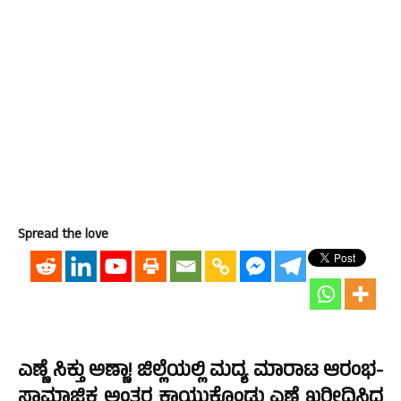
Spread the love
ಎಣ್ಣೆ ಸಿಕ್ತು ಅಣ್ಣಾ! ಜಿಲ್ಲೆಯಲ್ಲಿ ಮದ್ಯ ಮಾರಾಟ ಆರಂಭ-
ಸಾಮಾಜಿಕ ಅಂತರ ಕಾಯ್ದುಕೊಂಡು ಎಣ್ಣೆ ಖರೀದಿಸಿದ