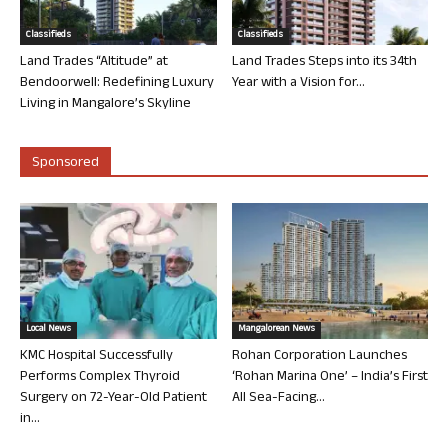
Classifieds
Classifieds
Land Trades “Altitude” at
Land Trades Steps into its 34th
Bendoorwell: Redefining Luxury
Year with a Vision for...
Living in Mangalore’s Skyline
Sponsored
Local News
Mangalorean News
KMC Hospital Successfully
Rohan Corporation Launches
Performs Complex Thyroid
‘Rohan Marina One’ – India’s First
Surgery on 72-Year-Old Patient
All Sea-Facing...
in...