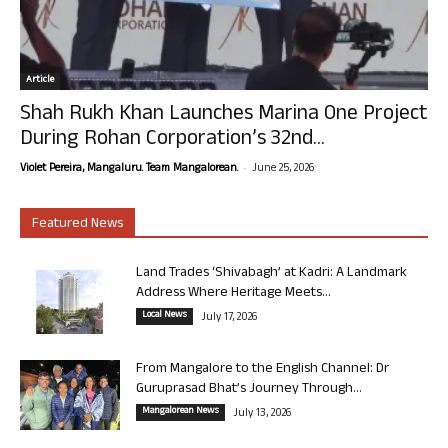
Article
Shah Rukh Khan Launches Marina One Project
During Rohan Corporation’s 32nd...
-
Violet Pereira, Mangaluru. Team Mangalorean.
June 25, 2026
Featured News
Land Trades ‘Shivabagh’ at Kadri: A Landmark
Address Where Heritage Meets...
Local News
July 17, 2026
From Mangalore to the English Channel: Dr
Guruprasad Bhat’s Journey Through...
Mangalorean News
July 13, 2026