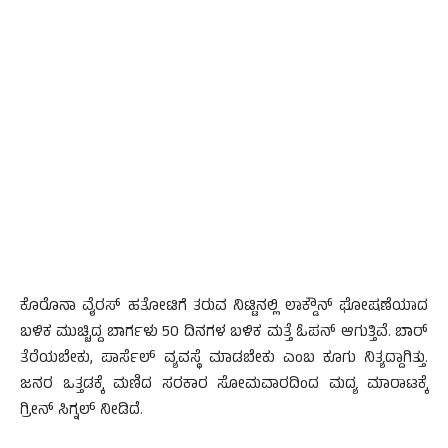
ಕೊರೊನಾ ವೈರಸ್ ಹತೋಟಿಗೆ ತರುವ ನಿಟ್ಟಿನಲ್ಲಿ ಲಾಕ್ಡೌನ್ ಘೋಷಣೆಯಾದ
ಬಳಿಕ ಮುಚ್ಚಿದ್ದ ಬಾರ್ಗಳು 50 ದಿನಗಳ ಬಳಿಕ ಮತ್ತೆ ಓಪನ್ ಆಗುತ್ತಿವೆ. ಬಾರ್
ತೆರೆಯಬೇಕು, ಪಾರ್ಸೆಲ್ ವ್ಯವಸ್ಥೆ ಮಾಡಬೇಕು ಎಂಬ ಕೂಗು ನಿತ್ಯದ್ದಾಗಿತ್ತು.
ಜನರ ಒತ್ತಡಕ್ಕೆ ಮಣಿದ ಸರಕಾರ ಸೋಮವಾರದಿಂದ ಮದ್ಯ ಮಾರಾಟಕ್ಕೆ
ಗ್ರೀನ್ ಸಿಗ್ನಲ್ ನೀಡಿದೆ.