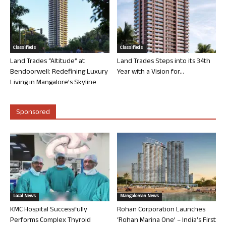
Classifieds
Classifieds
Land Trades “Altitude” at
Land Trades Steps into its 34th
Bendoorwell: Redefining Luxury
Year with a Vision for...
Living in Mangalore’s Skyline
Sponsored
Local News
Mangalorean News
KMC Hospital Successfully
Rohan Corporation Launches
Performs Complex Thyroid
‘Rohan Marina One’ – India’s First