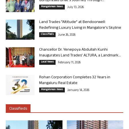
Guruprasad Bhat’s Journey Through...
Mangalorean News
July 13, 2026
Land Trades “Altitude” at Bendoorwell:
Redefining Luxury Living in Mangalore’s Skyline
Classifieds
June 26, 2026
Chancellor Dr. Yenepoya Abdullah Kunhi
Inaugurates Land Trades’ ALTURA, a Landmark...
Local News
February 11, 2026
Rohan Corporation Completes 32 Years in
Mangaluru Real Estate
Mangalorean News
January 14, 2026
Classifieds