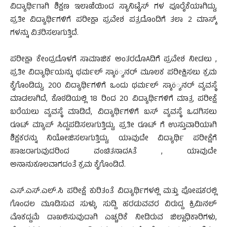
ವಿದ್ಯಾರ್ಥಿಗಾಗಿ ಶಿಕ್ಷಣ ಇಲಾಖೆಯಿಂದ ಸ್ಯಾನಿಟೈಸ್ ಗಳ ಪೂರೈಕೆಯಾಗಿದ್ದು,
ಪ್ರತೀ ವಿದ್ಯಾರ್ಥಿಗಳಿಗೆ ಪರೀಕ್ಷಾ ಪ್ರವೇಶ ಪತ್ರದೊಂದಿಗೆ ತಲಾ 2 ಮಾಸ್ಕ್
ಗಳನ್ನು ವಿತರಿಸಲಾಗುತ್ತಿದೆ.
ಪರೀಕ್ಷಾ ಕೇಂದ್ರದೊಳಗೆ ಸಾಮಾಜಿಕ ಅಂತರದೊAದಿಗೆ ಪ್ರವೇಶ ನೀಡಲು ,
ಪ್ರತೀ ವಿದ್ಯಾರ್ಥಿಯನ್ನು ಥರ್ಮಲ್ ಸ್ಕಾö್ಯನರ್ ಮೂಲಕ ಪರೀಕ್ಷಿಸಲು ಕ್ರಮ
ಕೈಗೊಂಡಿದ್ದು, 200 ವಿದ್ಯಾರ್ಥಿಗಳಿಗೆ ಒಂದು ಥರ್ಮಲ್ ಸ್ಕಾö್ಯನರ್ ವ್ಯವಸ್ಥೆ
ಮಾಡಲಾಗಿದೆ, ಕೊಠಡಿಯಲ್ಲಿ 18 ರಿಂದ 20 ವಿದ್ಯಾರ್ಥಿಗಳಿಗೆ ಮಾತ್ರ ಪರೀಕ್ಷೆ
ಬರೆಯಲು ವ್ಯವಸ್ಥೆ ಮಾಡಿದೆ, ವಿದ್ಯಾರ್ಥಿಗಳಿಗೆ ಬಸ್ ವ್ಯವಸ್ಥೆ ಒದಗಿಸಲು
ರೂಟ್ ಮ್ಯಾಪ್ ಸಿದ್ದಪಡಿಸಲಾಗುತ್ತಿದ್ದು, ಪ್ರತೀ ರೂಟ್ ಗೆ ಉಸ್ತುವಾರಿಯಾಗಿ
ಶಿಕ್ಷಕರನ್ನು ನಿಯೋಜಿಸಲಾಗುತ್ತಿದ್ದು, ಯಾವುದೇ ವಿದ್ಯಾರ್ಥಿ ಪರೀಕ್ಷೆಗೆ
ಹಾಜರಾಗುವುದರಿಂದ ವಂಚಿತನಾದAತೆ , ಯಾವುದೇ
ಅನಾನುಕೂಲವಾಗದಂತೆ ಕ್ರಮ ಕೈಗೊಂಡಿದೆ.
ಎಸ್.ಎಸ್.ಎಲ್.ಸಿ ಪರೀಕ್ಷೆ ಕುರಿತಂತೆ ವಿದ್ಯಾರ್ಥಿಗಳಲ್ಲಿ ಮತ್ತು ಪೋಷಕರಲ್ಲಿ
ಗೊಂದಲ ಮೂಡಿಸುವ ಸುಳ್ಳು ಸುದ್ದಿ ಹರಡುವವರ ವಿರುದ್ದ ಕ್ರಿಮಿನಲ್
ಮೊಕದ್ದಮೆ ದಾಖಲಿಸುವುದಾಗಿ ಎಚ್ಚರಿಕೆ ನೀಡಿರುವ ಜಿಲ್ಲಾಧಿಕಾರಿಗಳು,