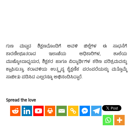
ಗುಣ ಮಟ್ಟದ ಶಿಕ್ಷಣದೊಂದಿಗೆ ಅವಳಿ ಜಿಲ್ಲೆಗಳ ಈ ಸಾಧನೆಗೆ
ಕಾರಣೀಭೂತರಾದ ಇಲಾಖೆಯ ಅಧಿಕಾರಿಗಳ, ಶಾಲೆಯ
ಮುಖ್ಯೋಪಾಧ್ಯಯರ, ಶಿಕ್ಷಕರ ಹಾಗೂ ವಿದ್ಯಾರ್ಥಿಗಳ ಕಠಿಣ ಪರಿಶ್ರಮವನ್ನು
ಶ್ಲಾಘಿಸುತ್ತಾ, ಕರಾವಳಿಯ ಉತ್ಕೃಷ್ಠ ಶೈಕ್ಷಣಿಕ ಪರಂಪರೆಯನ್ನು ಮತ್ತೊಮ್ಮೆ
ಸಾಬೀತು ಪಡಿಸಿದ ಎಲ್ಲರನ್ನೂ ಅಭಿನಂದಿಸಿದ್ದಾರೆ.
Spread the love