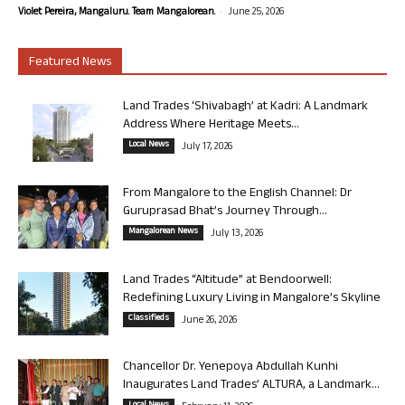
-
Violet Pereira, Mangaluru. Team Mangalorean.
June 25, 2026
Featured News
Land Trades ‘Shivabagh’ at Kadri: A Landmark
Address Where Heritage Meets...
Local News
July 17, 2026
From Mangalore to the English Channel: Dr
Guruprasad Bhat’s Journey Through...
Mangalorean News
July 13, 2026
Land Trades “Altitude” at Bendoorwell:
Redefining Luxury Living in Mangalore’s Skyline
Classifieds
June 26, 2026
Chancellor Dr. Yenepoya Abdullah Kunhi
Inaugurates Land Trades’ ALTURA, a Landmark...