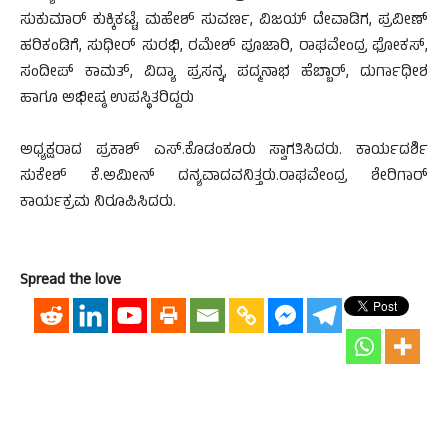
ಸುಕುಮಾರ್ ಕುಕ್ಕಿಕಟ್ಟೆ, ಮಹೇಶ್ ಸುವರ್ಣ, ವಿಜಯ್ ದೇವಾಡಿಗ, ಪ್ರವೀಣ್
ಹರಿಕಂಡಿಗೆ, ಸುಧೀರ್ ಸುರಭಿ, ರಮೇಶ್ ಪೂಜಾರಿ, ರಾಘವೇಂದ್ರ ಫೋಕಸ್,
ಸಂದೀಪ್ ಕಾಮತ್, ವಿದ್ಯಾ ಪ್ರಸನ್ನ, ಪದ್ಮನಾಭ ಹೆಬ್ಬಾರ್, ದುರ್ಗಾಧೀಶ
ಹಾಗೂ ಅಭೀಷ್ಠ ಉಪಸ್ಥಿತರಿದ್ದರು
ಅಧ್ಯಕ್ಷರಾದ ಪ್ರಕಾಶ್ ಎಸ್.ಕೊಡಂಕೂರು ಸ್ವಾಗತಿಸಿದರು. ಕಾರ್ಯದರ್ಶಿ
ಸುಕೇಶ್ ಕೆ.ಅಮೀನ್ ದನ್ಯವಾದವನಿತ್ತರು.ರಾಘವೇಂದ್ರ ಶೇರಿಗಾರ್
ಕಾರ್ಯಕ್ರಮ ನಿರೂಪಿಸಿದರು.
Spread the love