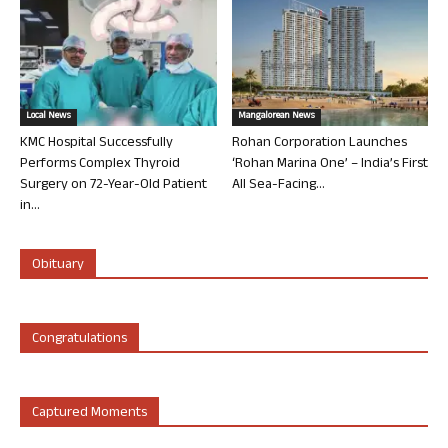
Local News
Mangalorean News
KMC Hospital Successfully
Rohan Corporation Launches
Performs Complex Thyroid
‘Rohan Marina One’ – India’s First
Surgery on 72-Year-Old Patient
All Sea-Facing...
in...
Obituary
Congratulations
Captured Moments