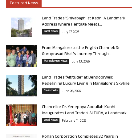
Featured News
Land Trades ‘Shivabagh’ at Kadri: A Landmark
Address Where Heritage Meets...
Local News
July 17, 2026
From Mangalore to the English Channel: Dr
Guruprasad Bhat’s Journey Through...
Mangalorean News
July 13, 2026
Land Trades “Altitude” at Bendoorwell:
Redefining Luxury Living in Mangalore’s Skyline
Classifieds
June 26, 2026
Chancellor Dr. Yenepoya Abdullah Kunhi
Inaugurates Land Trades’ ALTURA, a Landmark...
Local News
February 11, 2026
Rohan Corporation Completes 32 Years in