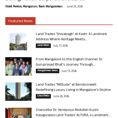
-
Violet Pereira, Mangaluru. Team Mangalorean.
June 25, 2026
Featured News
Land Trades ‘Shivabagh’ at Kadri: A Landmark
Address Where Heritage Meets...
Local News
July 17, 2026
From Mangalore to the English Channel: Dr
Guruprasad Bhat’s Journey Through...
Mangalorean News
July 13, 2026
Land Trades “Altitude” at Bendoorwell:
Redefining Luxury Living in Mangalore’s Skyline
Classifieds
June 26, 2026
Chancellor Dr. Yenepoya Abdullah Kunhi
Inaugurates Land Trades’ ALTURA, a Landmark...