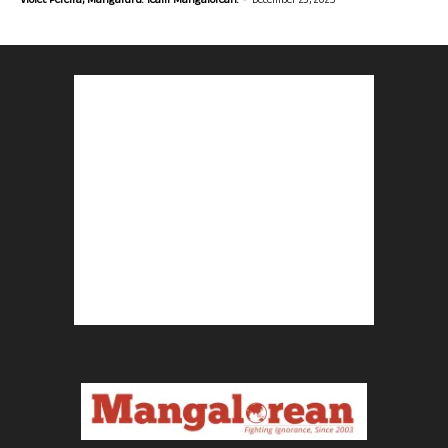
Violet Pereira, Mangaluru. Team Mangalorean.
December 23, 2025