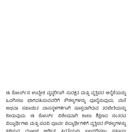
ಈ ಕೋರ್ಸ್‌ನ ಉದ್ದೇಶ ವೃದ್ಧರಿಗಾಗಿ ಸುರಕ್ಷಿತ ಮತ್ತು ವೃತ್ತಿಪರ ಆರೈಕೆಯನ್ನು
ಒದಗಿಸಲು ಭಾಗವಹಿಸುವವರಿಗೆ ಕೌಶಲ್ಯಗಳನ್ನು ಪೂರೈಸುವುದು, ಮನೆ
ಅಥವಾ ಸಹಾಯಿತ ವಾಸಸ್ಥಳಗಳಿಗಾಗಿ ಸೂಕ್ತವಾಗಿರುವ ತರಬೇತಿಯನ್ನು
ನೀಡುವುದು. ಈ ಕೋರ್ಸ್ ವಿಶೇಷವಾಗಿ ಶಾಲಾ ಶಿಕ್ಷಣದ ನಂತರದ
ವಿದ್ಯಾರ್ಥಿಗಳು ಮತ್ತು ಪದವಿ ಪೂರ್ವ ವಿದ್ಯಾರ್ಥಿಗಳಿಗೆ ವೃತ್ತಿಪರ ಕೌಶಲ್ಯಗಳನ್ನು
ಕಲಿಸುವ ಮೂಲಕ ಆರ್ಥಿಕ ಸ್ಥಿರತೆಯನ್ನು ಬಲಪಡಿಸಲು ಸಹಾಯ