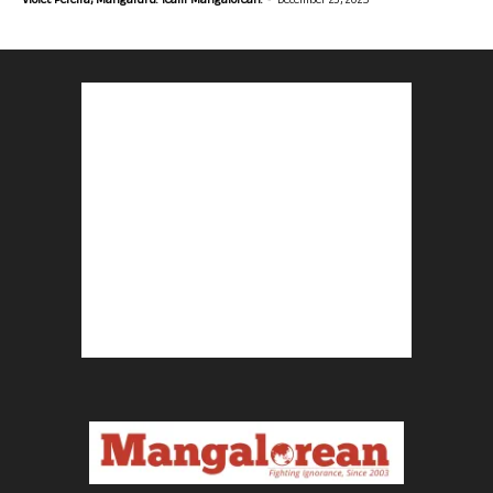
Violet Pereira, Mangaluru. Team Mangalorean.
December 23, 2025