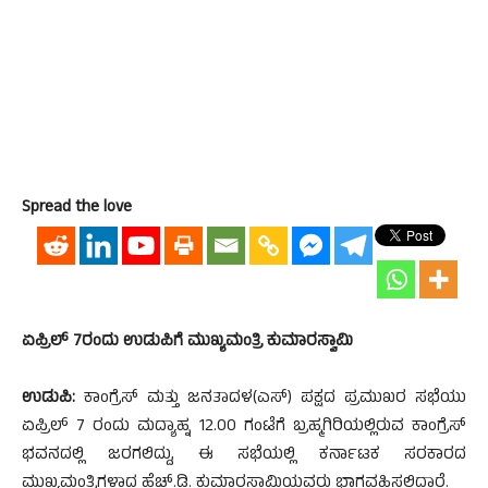
Spread the love
ಏಪ್ರಿಲ್ 7ರಂದು ಉಡುಪಿಗೆ ಮುಖ್ಯಮಂತ್ರಿ ಕುಮಾರಸ್ವಾಮಿ
ಉಡುಪಿ:
ಕಾಂಗ್ರೆಸ್ ಮತ್ತು ಜನತಾದಳ(ಎಸ್) ಪಕ್ಷದ ಪ್ರಮುಖರ ಸಭೆಯು
ಏಪ್ರಿಲ್ 7 ರಂದು ಮದ್ಯಾಹ್ನ 12.00 ಗಂಟೆಗೆ ಬ್ರಹ್ಮಗಿರಿಯಲ್ಲಿರುವ ಕಾಂಗ್ರೆಸ್
ಭವನದಲ್ಲಿ ಜರಗಲಿದ್ದು, ಈ ಸಭೆಯಲ್ಲಿ ಕರ್ನಾಟಕ ಸರಕಾರದ
ಮುಖ್ಯಮಂತ್ರಿಗಳಾದ ಹೆಚ್.ಡಿ. ಕುಮಾರಸ್ವಾಮಿಯವರು ಭಾಗವಹಿಸಲಿದ್ದಾರೆ.