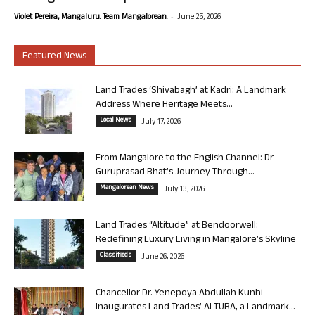
-
Violet Pereira, Mangaluru. Team Mangalorean.
June 25, 2026
Featured News
Land Trades ‘Shivabagh’ at Kadri: A Landmark
Address Where Heritage Meets...
Local News
July 17, 2026
From Mangalore to the English Channel: Dr
Guruprasad Bhat’s Journey Through...
Mangalorean News
July 13, 2026
Land Trades “Altitude” at Bendoorwell:
Redefining Luxury Living in Mangalore’s Skyline
Classifieds
June 26, 2026
Chancellor Dr. Yenepoya Abdullah Kunhi
Inaugurates Land Trades’ ALTURA, a Landmark...