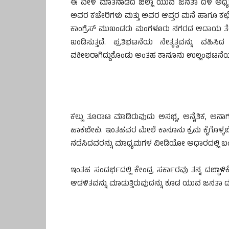
ಈ ವೇಳೆ ಮಾತನಾಡಿದ ಜಿಲ್ಲಾ ಯುವ ಜನತಾ ದಳ ಅಧ್ಯಕ್
ಅವರ ಕಚೇರಿಗಳು ಮತ್ತು ಅವರ ಆಪ್ತರ ಮನೆ ಹಾಗೂ ಕಛ
ಕಾಂಗ್ರೆಸ್ ಮುಖಂಡರು ಮಂಗಳೂರು ನಗರದ ಆದಾಯ ತೆರಿಗ
ಖಂಡಿಸುತ್ತದೆ. ಪ್ರತಿಭಟನೆಯ ನೇತೃತ್ವವನ್ನು ವಹಿ
ವಕೀಲರಾಗಿದ್ದುಕೊಂಡು ಅಂತಹ ಕಾನೂನು ಉಲ್ಲಂಘಟನೆಯ 
ಕಲ್ಲು ತೂರಾಟ ಮಾಡಿರುವುದು ಅಸಭ್ಯ, ಅನೈತಿಕ, ಅನಾ
ಹಾಕಬೇಕು. ಇಂತಹವರ ಮೇಲೆ ಕಾನೂನು ಕ್ರಮ ಕೈಗೊಳ್ಳಬೇಕು.
ನಡೆಸಿದವರನ್ನು ಮಾಧ್ಯಮಗಳ ವೀಡಿಯೋ ಆಧಾರದಲ್ಲಿ ಬಂ
ಇಂತಹ ಸಂದರ್ಭದಲ್ಲಿ ಕೇಂದ್ರ ಸರ್ಕಾರವು ತನ್ನ ದಬ್ಬಾಳ
ಆಡಳಿತವನ್ನು ಮಾಡುತ್ತಿರುವುದನ್ನು ಕೂಡ ಯುವ ಜನತಾ ದ