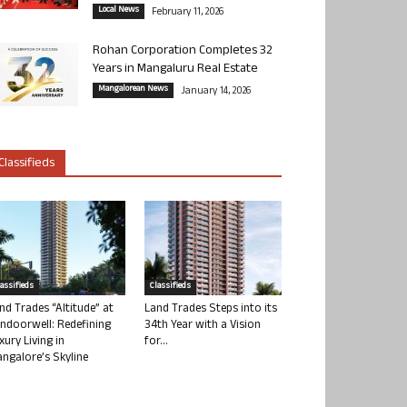
Local News
February 11, 2026
Rohan Corporation Completes 32
Years in Mangaluru Real Estate
Mangalorean News
January 14, 2026
Classifieds
lassifieds
Classifieds
nd Trades “Altitude” at
Land Trades Steps into its
ndoorwell: Redefining
34th Year with a Vision
xury Living in
for...
ngalore’s Skyline