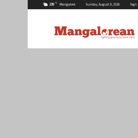
C
27.8
Mangalore
Sunday, August 9, 2026
Sign 
Mangalorean.com