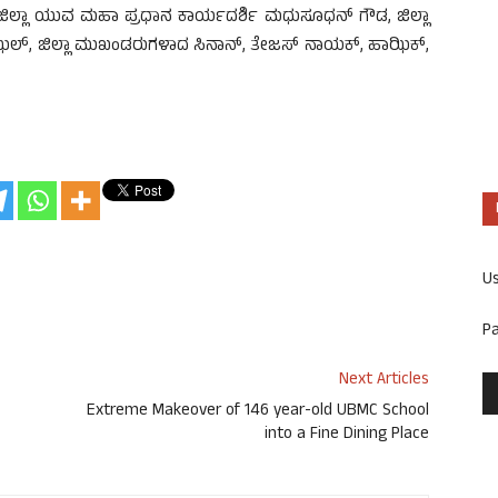
, ಜಿಲ್ಲಾ ಯುವ ಮಹಾ ಪ್ರಧಾನ ಕಾರ್ಯದರ್ಶಿ ಮಧುಸೂಧನ್ ಗೌಡ, ಜಿಲ್ಲಾ
ಝಲ್, ಜಿಲ್ಲಾ ಮುಖಂಡರುಗಳಾದ ಸಿನಾನ್, ತೇಜಸ್ ನಾಯಕ್, ಹಾಝಿಕ್,
U
P
Next Articles
Extreme Makeover of 146 year-old UBMC School
into a Fine Dining Place