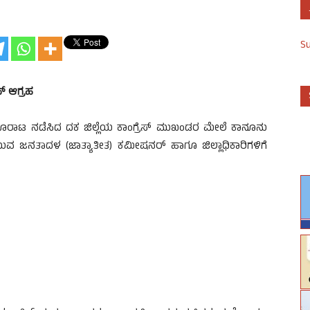
S
ಸ್ ಆಗ್ರಹ
ೂರಾಟ ನಡೆಸಿದ ದಕ ಜಿಲ್ಲೆಯ ಕಾಂಗ್ರೆಸ್ ಮುಖಂಡರ ಮೇಲೆ ಕಾನೂನು
್ಲಾ ಯುವ ಜನತಾದಳ (ಜಾತ್ಯಾತೀತ) ಕಮೀಷನರ್ ಹಾಗೂ ಜಿಲ್ಲಾಧಿಕಾರಿಗಳಿಗೆ