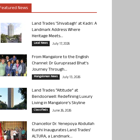
Featured News
Land Trades ‘Shivabagh’ at Kadri: A
Landmark Address Where
Heritage Meets...
Local News
July 17, 2026
From Mangalore to the English
Channel: Dr Guruprasad Bhat’s
Journey Through...
Mangalorean News
July 13, 2026
Land Trades “Altitude” at
Bendoorwell: Redefining Luxury
Living in Mangalore’s Skyline
Classifieds
June 26, 2026
Chancellor Dr. Yenepoya Abdullah
Kunhi Inaugurates Land Trades’
ALTURA, a Landmark...