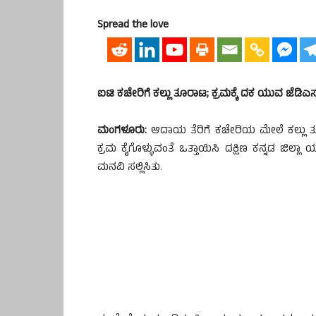
Spread the love
ಐಟಿ ಕಚೇರಿಗೆ ಕಲ್ಲು ತೂರಾಟ; ಕ್ರಮಕ್ಕೆ ದಕ ಯುವ ಜೆಡಿಎ
ಮಂಗಳೂರು:
ಆದಾಯ ತೆರಿಗೆ ಕಚೇರಿಯ ಮೇಲೆ ಕಲ್ಲು ತ
ಕ್ರಮ ಕೈಗೊಳ್ಳುವಂತೆ ಒತ್ತಾಯಿಸಿ ದಕ್ಷಿಣ ಕನ್ನಡ ಜಿಲ
ಮನವಿ ಸಲ್ಲಿಸಿತು.