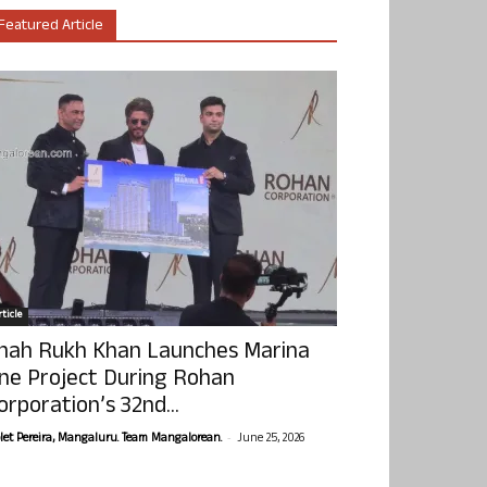
Featured Article
ticle
hah Rukh Khan Launches Marina
ne Project During Rohan
orporation’s 32nd...
-
olet Pereira, Mangaluru. Team Mangalorean.
June 25, 2026