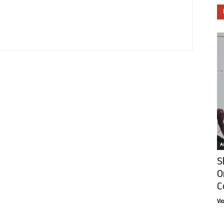
Ar
S
O
C
Vi