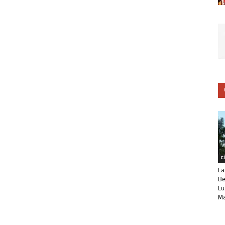
C
La
Be
Lu
Ma