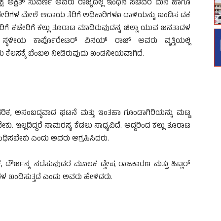
ಷ ಅಕ್ಷಿತ್ ಸುವರ್ಣ ಅವರು ರಾಜ್ಯದಲ್ಲಿ ಇಂಧನ ಸಚಿವರ ಮನೆ ಹಾಗೂ
ೇರಿಗಳ ಮೇಲೆ ಆದಾಯ ತೆರಿಗೆ ಅಧಿಕಾರಿಗಳೂ ದಾಳಿಯನ್ನು ಖಂಡಿಸ ದಕ
ೆ ಕಚೇರಿಗೆ ಕಲ್ಲು ತೂರಾಟ ಮಾಡಿರುವುದನ್ನ ಜಿಲ್ಲಾ ಯುವ ಜನತಾದಳ
ಸಿದ ಸ್ಥಳೀಯ ಕಾರ್ಪೊರೇಟರ್ ವಿನಯ್ ರಾಜ್ ಅವರು ವೃತ್ತಿಯಲ್ಲಿ
ಕೆಲಸಕ್ಕೆ ಬೆಂಬಲ ನೀಡಿರುವುದು ಖಂಡನೀಯವಾಗಿದೆ.
ಗರಿಕ, ಅಸಂಬದ್ಧವಾದ ಘಟನೆ ಮತ್ತು ಇಂತಹಾ ಗೂಂಡಾಗಿರಿಯನ್ನು ಮಟ್ಟ
 ಇಲ್ಲದಿದ್ದರೆ ಸಾಮರಸ್ಯ ಕೆಡಲು ಸಾಧ್ಯವಿದೆ. ಆದ್ದರಿಂದ ಕಲ್ಲು ತೂರಾಟ
ಧಿಸಬೇಕು ಎಂದು ಅವರು ಆಗ್ರಹಿಸಿದರು.
ಿಕೆ, ದೌರ್ಜನ್ಯ ನಡೆಸುವುದರ ಮೂಲಕ ದ್ವೇಷ ರಾಜಕಾರಣ ಮತ್ತು ಹಿಟ್ಲರ್
ಳ ಖಂಡಿಸುತ್ತದೆ ಎಂದು ಅವರು ಹೇಳಿದರು.