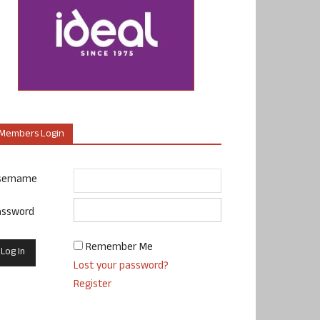
Members Login
sername
assword
Remember Me
Lost your password?
Register