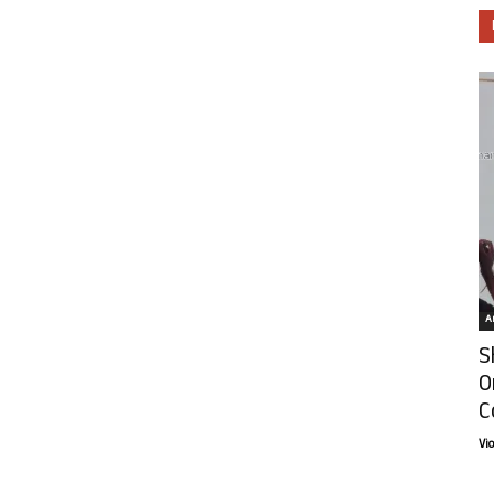
Ar
S
O
C
Vi