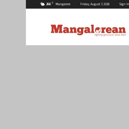
C
26.6
Mangalore
Friday, August 7, 2026
Sign In
Mangalorean.com