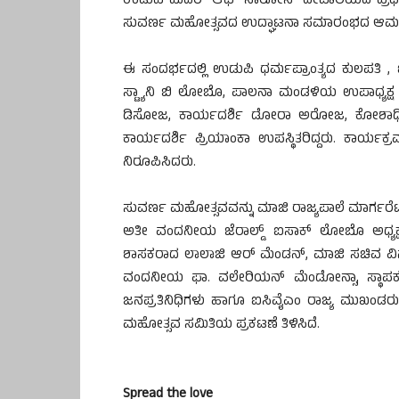
ಉಡುಪಿ ಮದರ್ ಆಫ್ ಸಾರೋಸ್ ದೇವಾಲಯದ ಪ್ರಧಾ
ಸುವರ್ಣ ಮಹೋತ್ಸವದ ಉದ್ಘಾಟನಾ ಸಮಾರಂಭದ ಆಮಂತ್ರಣ ಪ
ಈ ಸಂದರ್ಭದಲ್ಲಿ ಉಡುಪಿ ಧರ್ಮಪ್ರಾಂತ್ಯದ ಕುಲಪತಿ
ಸ್ಟ್ಯಾನಿ ಬಿ ಲೋಬೊ, ಪಾಲನಾ ಮಂಡಳಿಯ ಉಪಾಧ್ಯಕ್ಷ 
ಡಿಸೋಜ, ಕಾರ್ಯದರ್ಶಿ ಡೋರಾ ಅರೋಜ, ಕೋಶಾಧಿಕಾರ
ಕಾರ್ಯದರ್ಶಿ ಪ್ರಿಯಾಂಕಾ ಉಪಸ್ಥಿತರಿದ್ದರು. ಕಾರ್
ನಿರೂಪಿಸಿದರು.
ಸುವರ್ಣ ಮಹೋತ್ಸವವನ್ನು ಮಾಜಿ ರಾಜ್ಯಪಾಲೆ ಮಾರ್ಗರೆಟ್ 
ಅತೀ ವಂದನೀಯ ಜೆರಾಲ್ಡ್ ಐಸಾಕ್ ಲೋಬೊ ಅಧ್ಯಕ್ಷತೆ 
ಶಾಸಕರಾದ ಲಾಲಾಜಿ ಆರ್ ಮೆಂಡನ್, ಮಾಜಿ ಸಚಿವ 
ವಂದನೀಯ ಫಾ. ವಲೇರಿಯನ್ ಮೆಂಡೋನ್ಸಾ, ಸ್ಥಾಪಕ ನ
ಜನಪ್ರತಿನಿಧಿಗಳು ಹಾಗೂ ಐಸಿವೈಎಂ ರಾಜ್ಯ ಮುಖಂಡರ
ಮಹೋತ್ಸವ ಸಮಿತಿಯ ಪ್ರಕಟಣೆ ತಿಳಿಸಿದೆ.
Spread the love