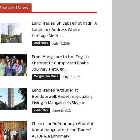
Featured News
Land Trades ‘Shivabagh’ at Kadri: A
Landmark Address Where
Heritage Meets...
Local News
July 17, 2026
From Mangalore to the English
Channel: Dr Guruprasad Bhat’s
Journey Through...
Mangalorean News
July 13, 2026
Land Trades “Altitude” at
Bendoorwell: Redefining Luxury
Living in Mangalore’s Skyline
Classifieds
June 26, 2026
Chancellor Dr. Yenepoya Abdullah
Kunhi Inaugurates Land Trades’
ALTURA, a Landmark...