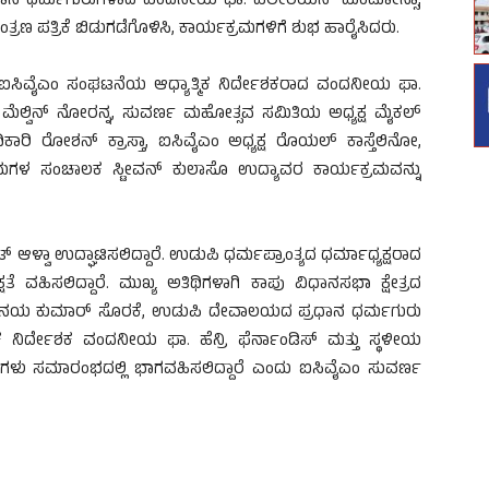
ನ ಧರ್ಮಗುರುಗಳಾದ ವಂದನೀಯ ಫಾ. ವಲೇರಿಯನ್ ಮೆಂಡೋನ್ಸಾ,
ತ್ರಿಕೆ ಬಿಡುಗಡೆಗೊಳಿಸಿ, ಕಾರ್ಯಕ್ರಮಗಳಿಗೆ ಶುಭ ಹಾರೈಸಿದರು.
 , ಐಸಿವೈಎಂ ಸಂಘಟನೆಯ ಆಧ್ಯಾತ್ಮಿಕ ನಿರ್ದೇಶಕರಾದ ವಂದನೀಯ ಫಾ.
ಮೆಲ್ವಿನ್ ನೋರನ್ನ, ಸುವರ್ಣ ಮಹೋತ್ಸವ ಸಮಿತಿಯ ಅಧ್ಯಕ್ಷ ಮೈಕಲ್
ಿ ರೋಶನ್ ಕ್ರಾಸ್ತಾ, ಐಸಿವೈಎಂ ಅಧ್ಯಕ್ಷ ರೊಯಲ್ ಕಾಸ್ತೆಲಿನೋ,
ಯಕ್ರಮಗಳ ಸಂಚಾಲಕ ಸ್ಟೀವನ್ ಕುಲಾಸೊ ಉದ್ಯಾವರ ಕಾರ್ಯಕ್ರಮವನ್ನು
ಆಳ್ವಾ ಉದ್ಘಾಟಿಸಲಿದ್ದಾರೆ. ಉಡುಪಿ ಧರ್ಮಪ್ರಾಂತ್ಯದ ಧರ್ಮಾಧ್ಯಕ್ಷರಾದ
ವಹಿಸಲಿದ್ದಾರೆ. ಮುಖ್ಯ ಅತಿಥಿಗಳಾಗಿ ಕಾಪು ವಿಧಾನಸಭಾ ಕ್ಷೇತ್ರದ
ವಿನಯ ಕುಮಾರ್ ಸೊರಕೆ, ಉಡುಪಿ ದೇವಾಲಯದ ಪ್ರಧಾನ ಧರ್ಮಗುರು
ಿರ್ದೇಶಕ ವಂದನೀಯ ಫಾ. ಹೆನ್ರಿ ಫೆರ್ನಾಂಡಿಸ್ ಮತ್ತು ಸ್ಥಳೀಯ
ುಗಳು ಸಮಾರಂಭದಲ್ಲಿ ಭಾಗವಹಿಸಲಿದ್ದಾರೆ ಎಂದು ಐಸಿವೈಎಂ ಸುವರ್ಣ