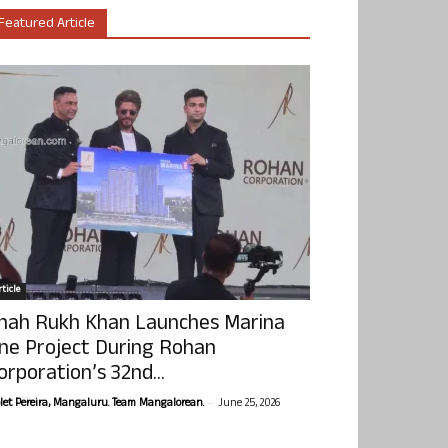
Featured Article
ticle
hah Rukh Khan Launches Marina
ne Project During Rohan
orporation’s 32nd...
-
olet Pereira, Mangaluru. Team Mangalorean.
June 25, 2026