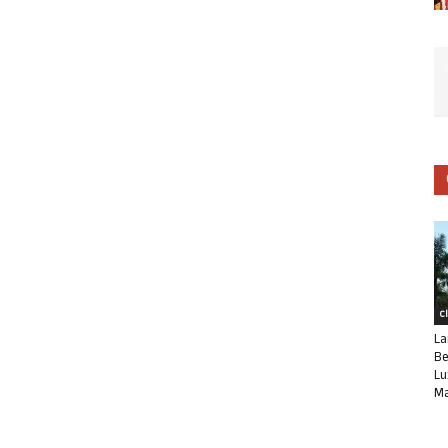
C
La
Be
Lu
Ma