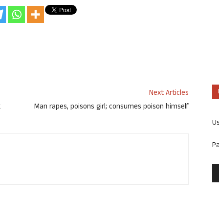
Next Articles
k
Man rapes, poisons girl; consumes poison himself
U
P