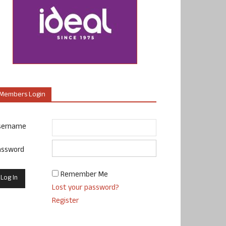
Members Login
sername
assword
Remember Me
Lost your password?
Register