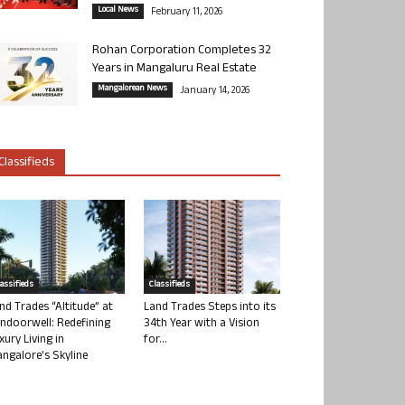
Local News
February 11, 2026
Rohan Corporation Completes 32
Years in Mangaluru Real Estate
Mangalorean News
January 14, 2026
Classifieds
lassifieds
Classifieds
nd Trades “Altitude” at
Land Trades Steps into its
ndoorwell: Redefining
34th Year with a Vision
xury Living in
for...
ngalore’s Skyline