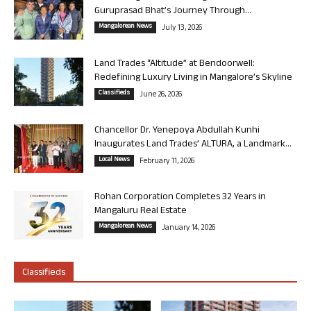
Guruprasad Bhat’s Journey Through...
Mangalorean News
July 13, 2026
Land Trades “Altitude” at Bendoorwell:
Redefining Luxury Living in Mangalore’s Skyline
Classifieds
June 26, 2026
Chancellor Dr. Yenepoya Abdullah Kunhi
Inaugurates Land Trades’ ALTURA, a Landmark...
Local News
February 11, 2026
Rohan Corporation Completes 32 Years in
Mangaluru Real Estate
Mangalorean News
January 14, 2026
Classifieds