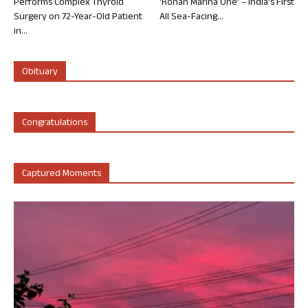
Performs Complex Thyroid
‘Rohan Marina One’ – India’s First
Surgery on 72-Year-Old Patient
All Sea-Facing...
in...
Obituary
Congratulations
Captured Moments