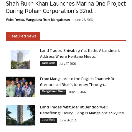
Shah Rukh Khan Launches Marina One Project
During Rohan Corporation’s 32nd...
-
Violet Pereira, Mangaluru. Team Mangalorean.
June 25, 2026
Featured News
Land Trades ‘Shivabagh’ at Kadri: A Landmark
Address Where Heritage Meets...
Local News
July 17, 2026
From Mangalore to the English Channel: Dr
Guruprasad Bhat’s Journey Through...
Mangalorean News
July 13, 2026
Land Trades “Altitude” at Bendoorwell:
Redefining Luxury Living in Mangalore’s Skyline
Classifieds
June 26, 2026