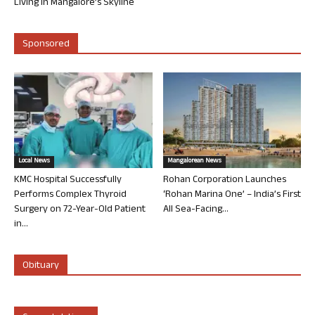
Living in Mangalore’s Skyline
Sponsored
Local News
Mangalorean News
KMC Hospital Successfully
Rohan Corporation Launches
Performs Complex Thyroid
‘Rohan Marina One’ – India’s First
Surgery on 72-Year-Old Patient
All Sea-Facing...
in...
Obituary