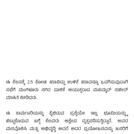
ಈ ಕೆಲಸಕ್ಕೆ 2.5 ಕೋಟಿ ಹಣವಿದ್ದು ಉಳಿಕೆ ಹಣವನ್ನೂ ಒದಗಿಸುವುದಾಗಿ
ಸಭೆಗೆ ಮಂಗಳೂರು ನಗರ ಪಾಲಿಕೆ ಆಯುಕ್ತರಾದ ಮಹಮ್ಮದ್ ನಜೀರ್
ಮಾಹಿತಿ ನೀಡಿದರು.
ಈ ಕಾಮಗಾರಿಯನ್ನು ಕೈಬಿಡುವ ಪ್ರಶ್ನೆಯೇ ಇಲ್ಲ. ಭೂಮಿಯನ್ನ್ನು
ಬಿಟ್ಟುಕೊಡುವ ಬಗ್ಗೆ ಕೆಲವರು ಆಕ್ಷೇಪ ವ್ಯಕ್ತಪಡಿಸುತ್ತಿದ್ದಾರೆ. ಅವರ
ಮನವೊಲಿಸಿ ಮತ್ತು ಅಭಿವೃದ್ಧಿ ಆದರೆ ಅದರ ಪ್ರಯೋಜನವನ್ನು ಜನರಿಗೆ