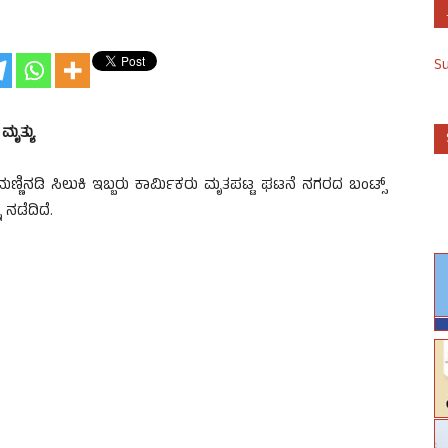
S
ಮೃತ್ಯು
ನಡಿ ಸಿಲುಕಿ ಇಬ್ಬರು ಕಾರ್ಮಿಕರು ಮೃತಪಟ್ಟ ಘಟನೆ ನಗರದ ಬಂಟ್ಸ್
 ನಡೆದಿದೆ.