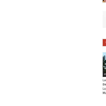
C
La
Be
Lu
Ma