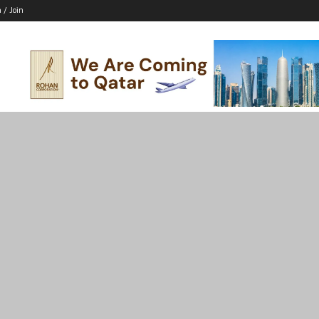
n / Join