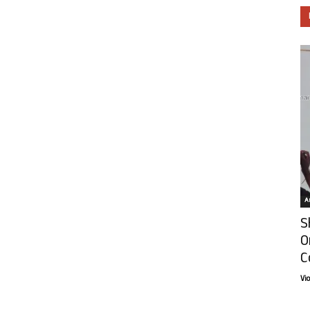
Ar
S
O
C
Vi