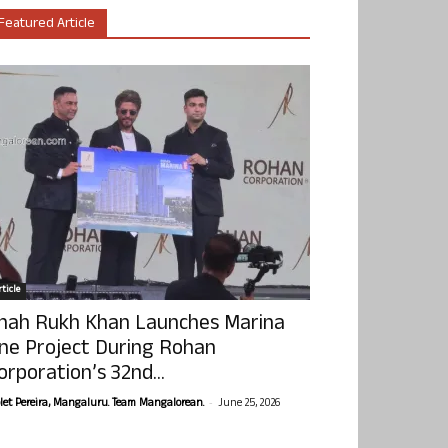
Featured Article
ticle
hah Rukh Khan Launches Marina
ne Project During Rohan
orporation’s 32nd...
-
olet Pereira, Mangaluru. Team Mangalorean.
June 25, 2026