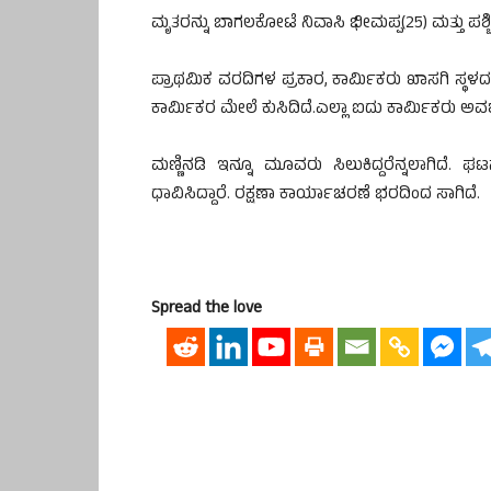
ಮೃತರನ್ನು ಬಾಗಲಕೋಟೆ ನಿವಾಸಿ ಭೀಮಪ್ಪ(25) ಮತ್ತು ಪ
ಪ್ರಾಥಮಿಕ ವರದಿಗಳ ಪ್ರಕಾರ, ಕಾರ್ಮಿಕರು ಖಾಸಗಿ ಸ್ಥಳದಲ್ಲ
ಕಾರ್ಮಿಕರ ಮೇಲೆ ಕುಸಿದಿದೆ.ಎಲ್ಲಾ ಐದು ಕಾರ್ಮಿಕರು ಅವಶ
ಮಣ್ಣಿನಡಿ ಇನ್ನೂ ಮೂವರು ಸಿಲುಕಿದ್ದರೆನ್ನಲಾಗಿದೆ. ಘ
ಧಾವಿಸಿದ್ದಾರೆ. ರಕ್ಷಣಾ ಕಾರ್ಯಾಚರಣೆ ಭರದಿಂದ ಸಾಗಿದೆ.
Spread the love