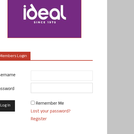
Members Login
sername
assword
Remember Me
Lost your password?
Register