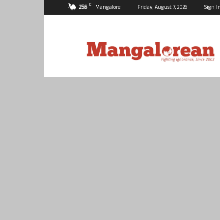
C
25.6
Mangalore
Friday, August 7, 2026
Sign I
Mangalorean.com