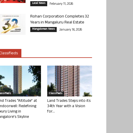
Local News
February 11, 2026
Rohan Corporation Completes 32
Years in Mangaluru Real Estate
Mangalorean News
January 14, 2026
Classifieds
lassifieds
Classifieds
nd Trades “Altitude” at
Land Trades Steps into its
ndoorwell: Redefining
34th Year with a Vision
xury Living in
for...
ngalore’s Skyline