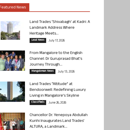
Featured News
Land Trades ‘Shivabagh’ at Kadri: A
Landmark Address Where
Heritage Meets...
Local News
July 17, 2026
From Mangalore to the English
Channel: Dr Guruprasad Bhat’s
Journey Through...
Mangalorean News
July 13, 2026
Land Trades “Altitude” at
Bendoorwell: Redefining Luxury
Living in Mangalore’s Skyline
Classifieds
June 26, 2026
Chancellor Dr. Yenepoya Abdullah
Kunhi Inaugurates Land Trades’
ALTURA, a Landmark...