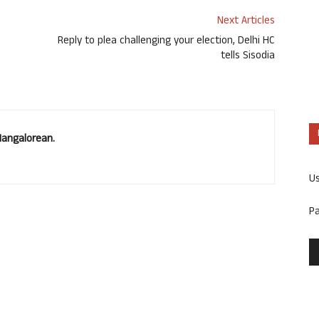
Next Articles
Reply to plea challenging your election, Delhi HC
tells Sisodia
Mangalorean.
U
P