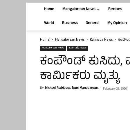
Home
Mangalorean News
Recipes
World
Business
General
My Opinion
Home
Mangalorean News
Kannada News
ಕಂಪೌಂಡ್
Mangalorean News
Kannada News
ಕಂಪೌಂಡ್ ಕುಸಿದು, ಮಣ
ಕಾರ್ಮಿಕರು ಮೃತ್ಯು
By
Michael Rodrigues, Team Mangalorean.
-
February 28, 2020