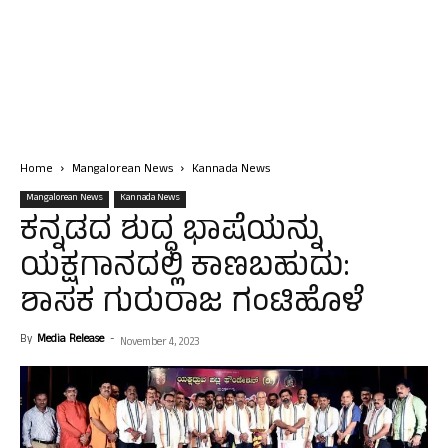
Home
Mangalorean News
Kannada News
Mangalorean News
Kannada News
ಕನ್ನಡದ ಶುದ್ಧ ಭಾಷೆಯನ್ನು
ಯಕ್ಷಗಾನದಲ್ಲಿ ಕಾಣಬಹುದು:
ಶಾಸಕ ಗುರುರಾಜ ಗಂಟಿಹೊಳೆ
By
Media Release
-
November 4, 2023