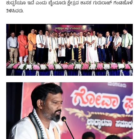
ಶುದ್ದತೆಯೂ ಇದೆ ಎಂದು ಬೈಂದೂರು ಕ್ಷೇತ್ರದ ಶಾಸಕ ಗುರುರಾಜ್ ಗಂಟಿಹೊಳೆ
ತಿಳಿಸಿದರು.