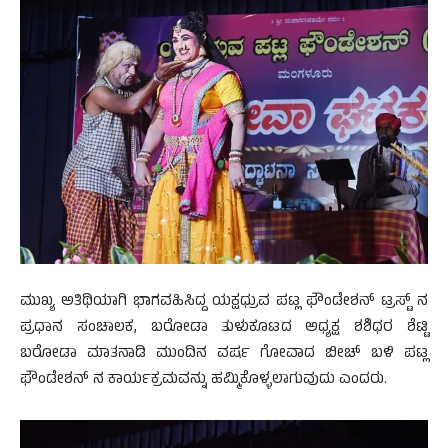
ಮುಖ್ಯ ಅತಿಥಿಯಾಗಿ ಭಾಗವಹಿಸಿದ್ದ ಯಕ್ಷಧ್ರುವ ಪಟ್ಲ ಫೌಂಡೇಶನ್ ಟ್ರಸ್ಟ್ ನ
ಪ್ರಧಾನ ಸಂಚಾಲಕ, ಬರೋಡಾ ತುಳುಕೂಟದ ಅಧ್ಯಕ್ಷ ಶಶಿಧರ ಶೆಟ್ಟಿ
ಬರೋಡಾ ಮಾತನಾಡಿ ಮುಂದಿನ ವರ್ಷ ಗೋವಾದ ಬೀಚ್ ಬಳಿ ಪಟ್ಲ
ಫೌಂಡೇಶನ್ ನ ಕಾರ್ಯಕ್ರಮವನ್ನು ಹಮ್ಮಿಕೊಳ್ಳಲಾಗುವುದು ಎಂದರು.