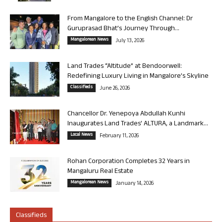
From Mangalore to the English Channel: Dr
Guruprasad Bhat’s Journey Through...
Mangalorean News
July 13, 2026
Land Trades “Altitude” at Bendoorwell:
Redefining Luxury Living in Mangalore’s Skyline
Classifieds
June 26, 2026
Chancellor Dr. Yenepoya Abdullah Kunhi
Inaugurates Land Trades’ ALTURA, a Landmark...
Local News
February 11, 2026
Rohan Corporation Completes 32 Years in
Mangaluru Real Estate
Mangalorean News
January 14, 2026
Classifieds