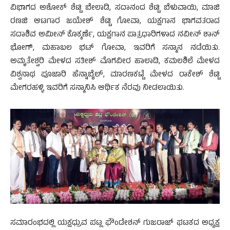
ವಿಭಾಗದ ಅಶೋಕ್ ಶೆಟ್ಟಿ ಬೇಲಾಡಿ, ಸದಾನಂದ ಶೆಟ್ಟಿ ಬೆಳುವಾಯಿ, ಮಾಜಿ
ರಣಜಿ ಆಟಗಾರ ಜಯೇಶ್ ಶೆಟ್ಟಿ ಗೋವಾ, ಯಕ್ಷಗಾನ ಭಾಗವತರಾದ
ಸದಾಶಿವ ಅಮೀನ್ ಕೊಕ್ಕರ್ಣೆ, ಯಕ್ಷಗಾನ ಪಾತ್ರಧಾರಿಗಳಾದ ನವೀನ್ ಶಾನ್
ಭೋಗ್, ಮಹಾಬಲ ಭಟ್ ಗೋವಾ, ಇವರಿಗೆ ಸನ್ಮಾನ ನಡೆಯಿತು.
ಅಮೃತೇಶ್ವರಿ ಮೇಳದ ಸತೀಶ್ ಮೊಗವೀರ ಹಾಲಾಡಿ, ಕಮಲಶಿಲೆ ಮೇಳದ
ವಿಶ್ವನಾಥ ಪೂಜಾರಿ ಹೆನ್ನಾಬೈಲ್, ಮಾರಣಕಟ್ಟೆ ಮೇಳದ ರಾಕೇಶ್ ಶೆಟ್ಟಿ
ಮೇಗರಹಳ್ಳಿ ಇವರಿಗೆ ಸನ್ಮಾನಿಸಿ ಆರ್ಥಿಕ ನೆರವು ನೀಡಲಾಯಿತು.
ಸಮಾರಂಭದಲ್ಲಿ ಯಕ್ಷಧ್ರುವ ಪಟ್ಲ ಫೌಂಡೇಶನ್ ಗುಜರಾಜ್ ಘಟಕದ ಅಧ್ಯಕ್ಷ