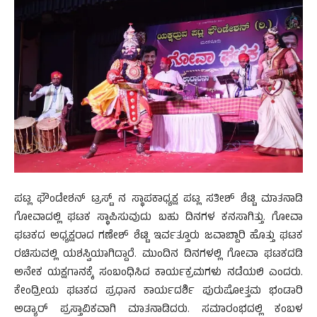
ಪಟ್ಲ ಫೌಂಡೇಶನ್ ಟ್ರಸ್ಟ್ ನ ಸ್ಥಾಪಕಾಧ್ಯಕ್ಷ ಪಟ್ಲ ಸತೀಶ್ ಶೆಟ್ಟಿ ಮಾತನಾಡಿ
ಗೋವಾದಲ್ಲಿ ಘಟಕ ಸ್ಥಾಪಿಸುವುದು ಬಹು ದಿನಗಳ ಕನಸಾಗಿತ್ತು. ಗೋವಾ
ಘಟಕದ ಅಧ್ಯಕ್ಷರಾದ ಗಣೇಶ್ ಶೆಟ್ಟಿ ಇರ್ವತ್ತೂರು ಜವಾಬ್ದಾರಿ ಹೊತ್ತು ಘಟಕ
ರಚಿಸುವಲ್ಲಿ ಯಶಸ್ವಿಯಾಗಿದ್ದಾರೆ. ಮುಂದಿನ ದಿನಗಳಲ್ಲಿ ಗೋವಾ ಘಟಕದಡಿ
ಅನೇಕ ಯಕ್ಷಗಾನಕ್ಕೆ ಸಂಬಂಧಿಸಿದ ಕಾರ್ಯಕ್ರಮಗಳು ನಡೆಯಲಿ ಎಂದರು.
ಕೇಂದ್ರೀಯ ಘಟಕದ ಪ್ರಧಾನ ಕಾರ್ಯದರ್ಶಿ ಪುರುಷೋತ್ತಮ ಭಂಡಾರಿ
ಅಡ್ಯಾರ್ ಪ್ರಸ್ತಾವಿಕವಾಗಿ ಮಾತನಾಡಿದರು. ಸಮಾರಂಭದಲ್ಲಿ ಕಂಬಳ