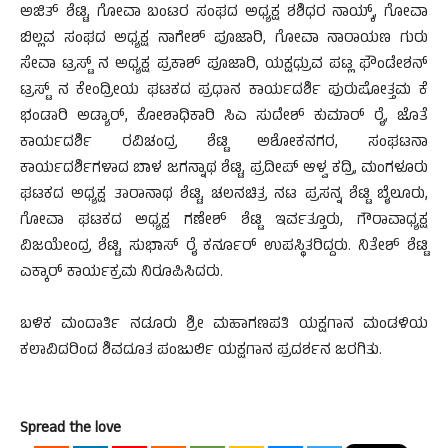
ಅಜಿತ್ ಶೆಟ್ಟಿ, ಗೋವಾ ಬಂಟರ ಸಂಘದ ಅಧ್ಯಕ್ಷ ಶಶಿಧರ ನಾಯ್ಕ್, ಗೋವಾ
ಬಿಲ್ಲವ ಸಂಘದ ಅಧ್ಯಕ್ಷ ನಾಗೇಶ್ ಪೂಜಾರಿ, ಗೋವಾ ನಾರಾಯಣ ಗುರು
ಸೇವಾ ಟ್ರಸ್ಟ್ ನ ಅಧ್ಯಕ್ಷ ಪ್ರಕಾಶ್ ಪೂಜಾರಿ, ಯಕ್ಷಧ್ರುವ ಪಟ್ಲ ಫೌಂಡೇಶನ್
ಟ್ರಸ್ಟ್ ನ ಕೇಂದ್ರೀಯ ಘಟಕದ ಪ್ರಧಾನ ಕಾರ್ಯದರ್ಶಿ ಪುರುಷೋತ್ತಮ ಕೆ
ಭಂಡಾರಿ ಅಡ್ಯಾರ್, ಕೋಶಾಧಿಕಾರಿ ಸಿಎ ಸುದೇಶ್ ಕುಮಾರ್ ರೈ, ಜೊತೆ
ಕಾರ್ಯದರ್ಶಿ ರವಿಚಂದ್ರ ಶೆಟ್ಟಿ ಅಶೋಕನಗರ, ಸಂಘಟನಾ
ಕಾರ್ಯದರ್ಶಿಗಳಾದ ಬಾಳ ಜಗನ್ನಾಥ ಶೆಟ್ಟಿ, ಪ್ರದೀಪ್ ಆಳ್ವ ಕದ್ರಿ, ಮಂಗಳೂರು
ಘಟಕದ ಅಧ್ಯಕ್ಷ ತಾರಾನಾಥ ಶೆಟ್ಟಿ, ಚಲನಚಿತ್ರ ನಟ ಪ್ರಸನ್ನ ಶೆಟ್ಟಿ ಬೈಲೂರು,
ಗೋವಾ ಘಟಕದ ಅಧ್ಯಕ್ಷ ಗಣೇಶ್ ಶೆಟ್ಟಿ ಇರ್ವತ್ತೂರು, ಗೌರಾವಾಧ್ಯಕ್ಷ
ವಿಜಯೇಂದ್ರ ಶೆಟ್ಟಿ, ಸುಭಾಸ್ ರೈ ಕರ್ನೂರ್ ಉಪಸ್ಥಿತರಿದ್ದರು. ನಿತೇಶ್ ಶೆಟ್ಟಿ
ಎಕ್ಕಾರ್ ಕಾರ್ಯಕ್ರಮ‌ ನಿರೂಪಿಸಿದರು.
ಬಳಿಕ ಮಂದಾರ್ತಿ ನಡೂರು ಶ್ರೀ ಮಹಾಗಣಪತಿ ಯಕ್ಷಗಾನ ಮಂಡಳಿಯ
ಕಲಾವಿದರಿಂದ ಶಿವದೂತ ಪಂಜುರ್ಲಿ ಯಕ್ಷಗಾನ ಪ್ರದರ್ಶನ ಜರಗಿತು.
Spread the love