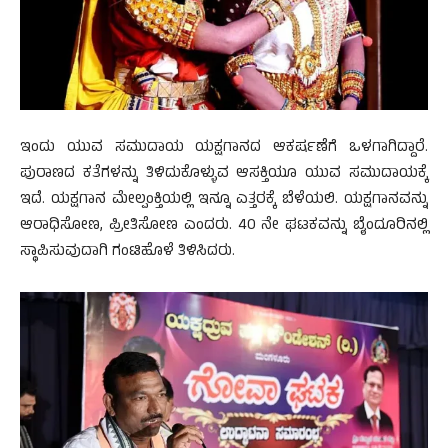
ಇಂದು ಯುವ ಸಮುದಾಯ ಯಕ್ಷಗಾನದ ಆಕರ್ಷಣೆಗೆ ಒಳಗಾಗಿದ್ದಾರೆ.
ಪುರಾಣದ ಕತೆಗಳನ್ನು ತಿಳಿದುಕೊಳ್ಳುವ ಆಸಕ್ತಿಯೂ ಯುವ ಸಮುದಾಯಕ್ಕೆ
ಇದೆ. ಯಕ್ಷಗಾನ ಮೇಲ್ಪಂಕ್ತಿಯಲ್ಲಿ ಇನ್ನೂ ಎತ್ತರಕ್ಕೆ ಬೆಳೆಯಲಿ. ಯಕ್ಷಗಾನವನ್ನು
ಆರಾಧಿಸೋಣ, ಪ್ರೀತಿಸೋಣ ಎಂದರು. 40 ನೇ ಘಟಕವನ್ನು ಬೈಂದೂರಿನಲ್ಲಿ
ಸ್ಥಾಪಿಸುವುದಾಗಿ ಗಂಟಿಹೊಳೆ ತಿಳಿಸಿದರು.