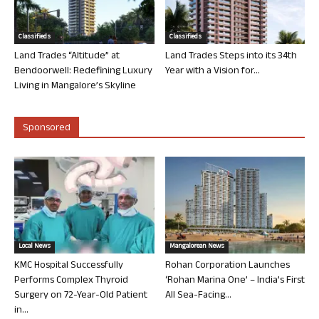
Classifieds
Classifieds
Land Trades “Altitude” at
Land Trades Steps into its 34th
Bendoorwell: Redefining Luxury
Year with a Vision for...
Living in Mangalore’s Skyline
Sponsored
Local News
Mangalorean News
KMC Hospital Successfully
Rohan Corporation Launches
Performs Complex Thyroid
‘Rohan Marina One’ – India’s First
Surgery on 72-Year-Old Patient
All Sea-Facing...
in...