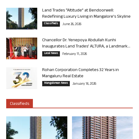
Land Trades “Altitude” at Bendoorwell:
Redefining Luxury Living in Mangalore’s Skyline
Classifieds
June 26, 2026
Chancellor Dr. Yenepoya Abdullah Kunhi
Inaugurates Land Trades’ ALTURA, a Landmark...
Local News
February 11, 2026
Rohan Corporation Completes 32 Years in
Mangaluru Real Estate
Mangalorean News
January 14, 2026
Classifieds