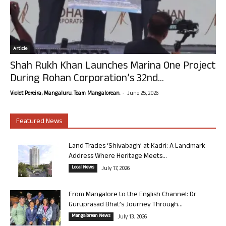
Article
Shah Rukh Khan Launches Marina One Project
During Rohan Corporation’s 32nd...
-
Violet Pereira, Mangaluru. Team Mangalorean.
June 25, 2026
Featured News
Land Trades ‘Shivabagh’ at Kadri: A Landmark
Address Where Heritage Meets...
Local News
July 17, 2026
From Mangalore to the English Channel: Dr
Guruprasad Bhat’s Journey Through...
Mangalorean News
July 13, 2026